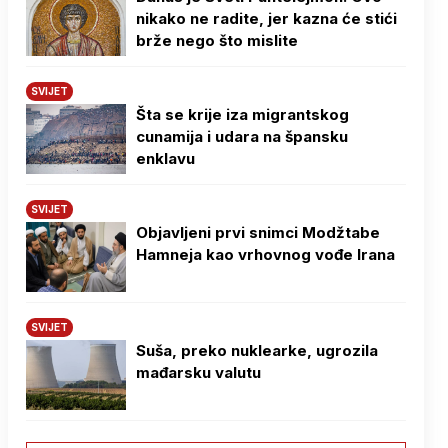
nikako ne radite, jer kazna će stići
brže nego što mislite
SVIJET
Šta se krije iza migrantskog
cunamija i udara na špansku
enklavu
SVIJET
Objavljeni prvi snimci Modžtabe
Hamneja kao vrhovnog vođe Irana
SVIJET
Suša, preko nuklearke, ugrozila
mađarsku valutu