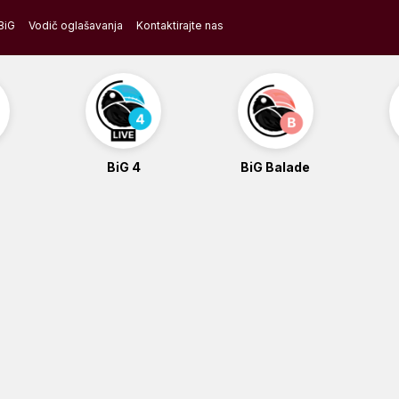
BiG
Vodič oglašavanja
Kontaktirajte nas
BiG 4
BiG Balade