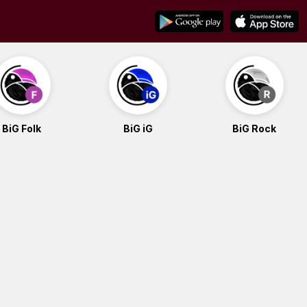
BiG Folk
BiG iG
BiG Rock