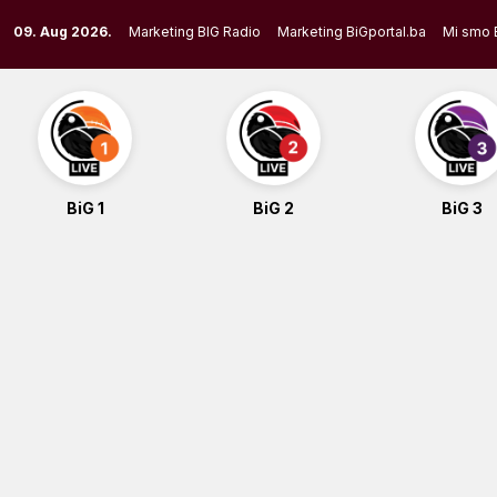
Skip
09. Aug 2026.
Marketing BIG Radio
Marketing BiGportal.ba
Mi smo 
to
content
BiG 1
BiG 2
BiG 3