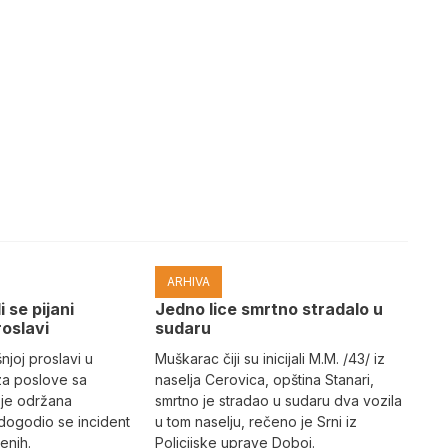
ARHIVA
i se pijani
Јedno lice smrtno stradalo u
roslavi
sudaru
joj proslavi u
Muškarac čiji su inicijali M.M. /43/ iz
za poslove sa
naselja Cerovica, opština Stanari,
 je održana
smrtno je stradao u sudaru dva vozila
dogodio se incident
u tom naselju, rečeno je Srni iz
enih.
Policijske uprave Doboj.