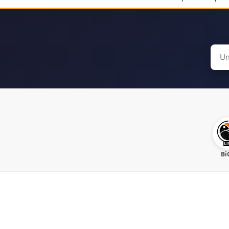
Sear
for:
Bi