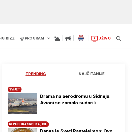
BIG BIZZ
PROGRAM
UŽIVO
TRENDING
NAJČITANIJE
SVIJET
Drama na aerodromu u Sidneju:
Avioni se zamalo sudarili
REPUBLIKA SRPSKA / BIH
Danas je Sveti Pantelejmon: Ovo