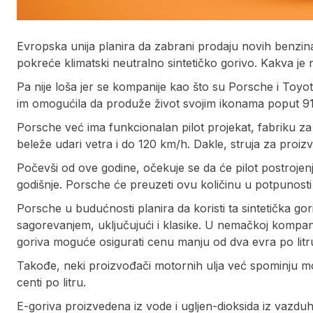
Evropska unija planira da zabrani prodaju novih benzina
pokreće klimatski neutralno sintetičko gorivo. Kakva j
Pa nije loša jer se kompanije kao što su Porsche i Toyo
im omogućila da produže život svojim ikonama poput 911
Porsche već ima funkcionalan pilot projekat, fabriku za 
beleže udari vetra i do 120 km/h. Dakle, struja za proi
Počevši od ove godine, očekuje se da će pilot postrojen
godišnje. Porsche će preuzeti ovu količinu u potpunosti 
Porsche u budućnosti planira da koristi ta sintetička g
sagorevanjem, uključujući i klasike. U nemačkoj kompanij
goriva moguće osigurati cenu manju od dva evra po litr
Takođe, neki proizvođači motornih ulja već spominju mo
centi po litru.
E-goriva proizvedena iz vode i ugljen-dioksida iz vazd