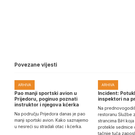
Povezane vijesti
ARHIVA
ARHIVA
Pao manji sportski avion u
Incident: Potukl
Prijedoru, poginuo poznati
inspektori na p
instruktor i njegova kćerka
Na prednovogodišn
Na području Prijedora danas je pao
restoranu Službe 
manji sportski avion. Kako saznajemo
strancima BiH koja
u nesreći su stradali otac i kćerka.
protekle sedmice 
tačnije tuča zaposl