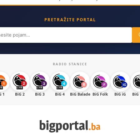
PRETRAŽITE PORTAL
ch
RADIO STANICE
G 1
BiG 2
BiG 3
BiG 4
BiG Balade
BiG Folk
BiG iG
BiG