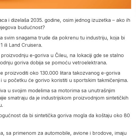
ca i dizelaša 2035. godine, osim jednog izuzetka – ako ih
e njegova budućnost?
ta svim snagama trude da pokrenu tu industriju, koja bi
 ili Land Cruisera.
proizvodnju e-goriva u Čileu, na lokaciji gde se stalno
zvodnju goriva dobija se pomoću vetroelektrana.
je proizvoditi oko 130.000 litara takozvanog e-goriva
i u početku će gorivo koristiti u sportskim takmičenjima.
oriva u svojim modelima sa motorima sa unutrašnjim
ie smatraju da je industrijskom proizvodnjom sintetičkih
u.
gućnost da bi sintetička goriva mogla da koštaju oko 80
uha, sa primenom za automobile, avione i brodove, imaju