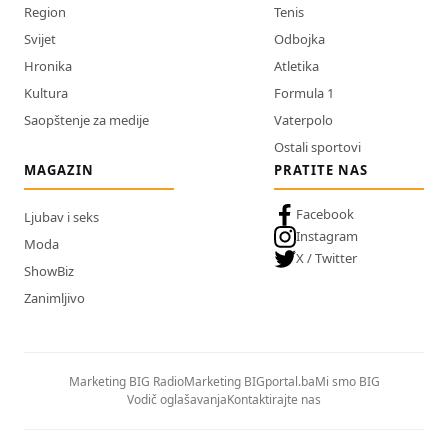
Region
Tenis
Svijet
Odbojka
Hronika
Atletika
Kultura
Formula 1
Saopštenje za medije
Vaterpolo
Ostali sportovi
MAGAZIN
PRATITE NAS
Facebook
Ljubav i seks
Instagram
Moda
X / Twitter
ShowBiz
Zanimljivo
Marketing BIG Radio
Marketing BIGportal.ba
Mi smo BIG
Vodič oglašavanja
Kontaktirajte nas