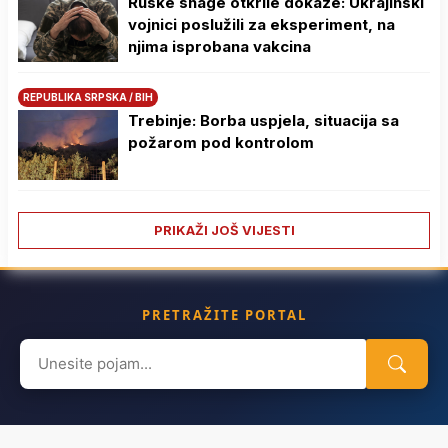
Ruske snage otkrile dokaze: Ukrajinski
vojnici poslužili za eksperiment, na
njima isprobana vakcina
REPUBLIKA SRPSKA / BIH
Trebinje: Borba uspjela, situacija sa
požarom pod kontrolom
PRIKAŽI JOŠ VIJESTI
PRETRAŽITE PORTAL
Search
for: