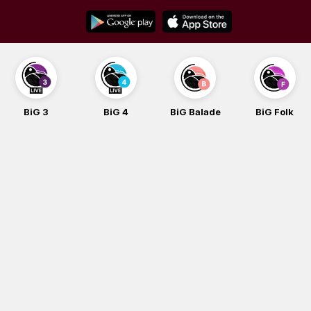
Skip
to
content
BiG 3
BiG 4
BiG Balade
BiG Folk