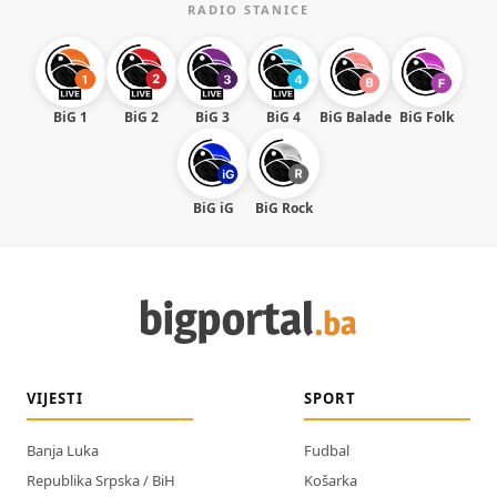
RADIO STANICE
BiG 1
BiG 2
BiG 3
BiG 4
BiG Balade
BiG Folk
BiG iG
BiG Rock
VIJESTI
SPORT
Banja Luka
Fudbal
Republika Srpska / BiH
Košarka