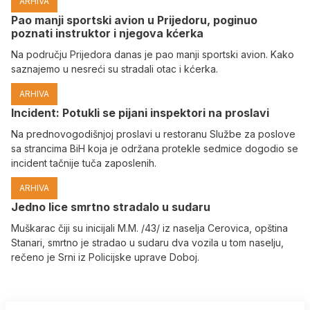
ARHIVA
Pao manji sportski avion u Prijedoru, poginuo
poznati instruktor i njegova kćerka
Na području Prijedora danas je pao manji sportski avion. Kako
saznajemo u nesreći su stradali otac i kćerka.
ARHIVA
Incident: Potukli se pijani inspektori na proslavi
Na prednovogodišnjoj proslavi u restoranu Službe za poslove
sa strancima BiH koja je održana protekle sedmice dogodio se
incident tačnije tuča zaposlenih.
ARHIVA
Јedno lice smrtno stradalo u sudaru
Muškarac čiji su inicijali M.M. /43/ iz naselja Cerovica, opština
Stanari, smrtno je stradao u sudaru dva vozila u tom naselju,
rečeno je Srni iz Policijske uprave Doboj.