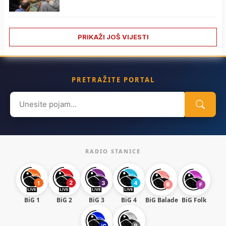
PRIKAŽI JOŠ VIJESTI
PRETRAŽITE PORTAL
Search
for:
RADIO STANICE
BiG 1
BiG 2
BiG 3
BiG 4
BiG Balade
BiG Folk