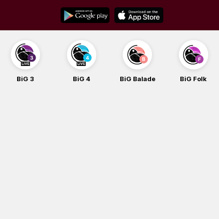
Skip
to
content
BiG 3
BiG 4
BiG Balade
BiG Folk