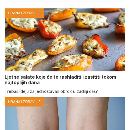
HRANA I ZDRAVLJE
Ljetne salate koje će te rashladiti i zasititi tokom
najtoplijih dana
Trebaš ideju za jednostavan obrok u zadnji čas?
HRANA I ZDRAVLJE