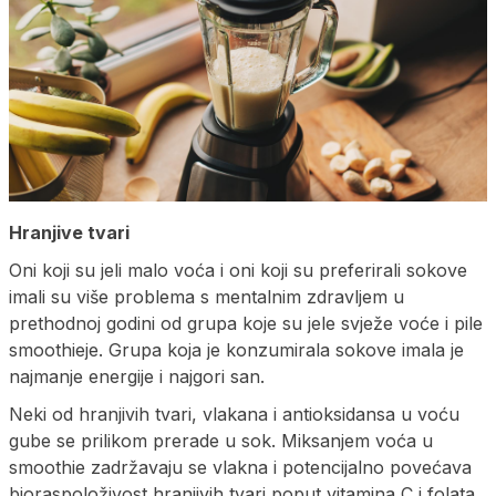
Hranjive tvari
Oni koji su jeli malo voća i oni koji su preferirali sokove
imali su više problema s mentalnim zdravljem u
prethodnoj godini od grupa koje su jele svježe voće i pile
smoothieje. Grupa koja je konzumirala sokove imala je
najmanje energije i najgori san.
Neki od hranjivih tvari, vlakana i antioksidansa u voću
gube se prilikom prerade u sok. Miksanjem voća u
smoothie zadržavaju se vlakna i potencijalno povećava
bioraspoloživost hranjivih tvari poput vitamina C i folata.