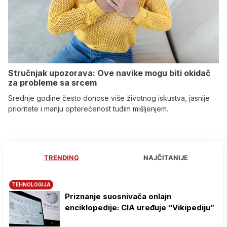
Stručnjak upozorava: Ove navike mogu biti okidač
za probleme sa srcem
Srednje godine često donose više životnog iskustva, jasnije
prioritete i manju opterećenost tuđim mišljenjem.
TRENDING
NAJČITANIJE
TEHNOLOGIJA
Priznanje suosnivača onlajn
enciklopedije: CIA uređuje “Vikipediju”