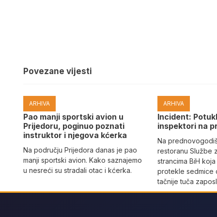
Povezane vijesti
ARHIVA
ARHIVA
Pao manji sportski avion u
Incident: Potukl
Prijedoru, poginuo poznati
inspektori na p
instruktor i njegova kćerka
Na prednovogodišn
Na području Prijedora danas je pao
restoranu Službe 
manji sportski avion. Kako saznajemo
strancima BiH koja
u nesreći su stradali otac i kćerka.
protekle sedmice 
tačnije tuča zaposl