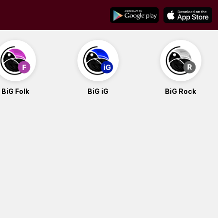
BiG Folk
BiG iG
BiG Rock