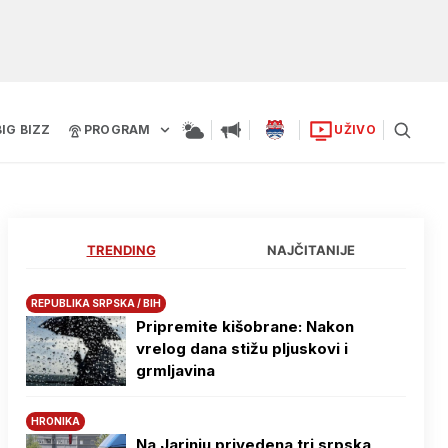
BIG BIZZ
PROGRAM
UŽIVO
TRENDING
NAJČITANIJE
REPUBLIKA SRPSKA / BIH
Pripremite kišobrane: Nakon
vrelog dana stižu pljuskovi i
grmljavina
HRONIKA
Na Јarinju privedena tri srpska