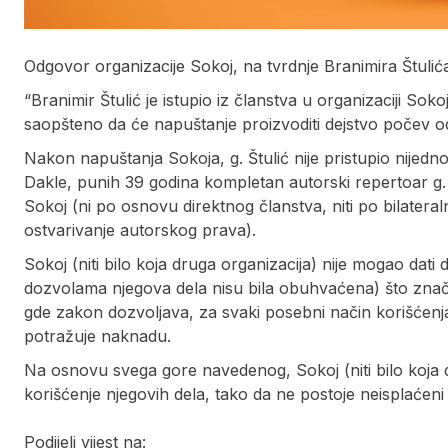
Odgovor organizacije Sokoj, na tvrdnje Branimira Štulić
“Branimir Štulić je istupio iz članstva u organizaciji So
saopšteno da će napuštanje proizvoditi dejstvo počev od
Nakon napuštanja Sokoja, g. Štulić nije pristupio nijedno
Dakle, punih 39 godina kompletan autorski repertoar g. 
Sokoj (ni po osnovu direktnog članstva, niti po bilater
ostvarivanje autorskog prava).
Sokoj (niti bilo koja druga organizacija) nije mogao dati d
dozvolama njegova dela nisu bila obuhvaćena) što znač
gde zakon dozvoljava, za svaki posebni način korišćenj
potražuje naknadu.
Na osnovu svega gore navedenog, Sokoj (niti bilo koja 
korišćenje njegovih dela, tako da ne postoje neisplaćeni t
Podijeli vijest na: