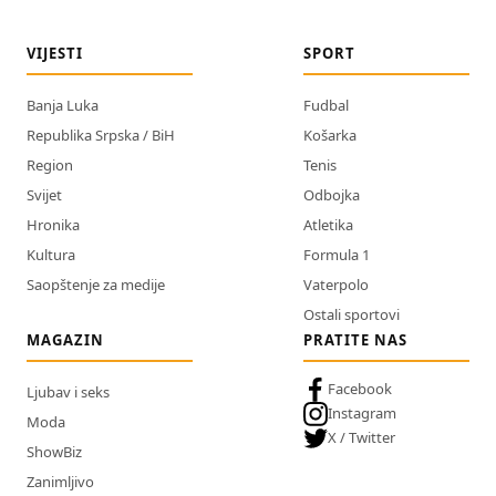
VIJESTI
SPORT
Banja Luka
Fudbal
Republika Srpska / BiH
Košarka
Region
Tenis
Svijet
Odbojka
Hronika
Atletika
Kultura
Formula 1
Saopštenje za medije
Vaterpolo
Ostali sportovi
MAGAZIN
PRATITE NAS
Facebook
Ljubav i seks
Instagram
Moda
X / Twitter
ShowBiz
Zanimljivo