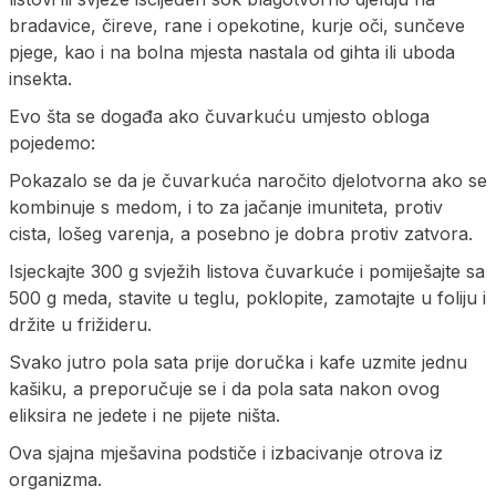
bradavice, čireve, rane i opekotine, kurje oči, sunčeve
pjege, kao i na bolna mjesta nastala od gihta ili uboda
insekta.
Evo šta se događa ako čuvarkuću umjesto obloga
pojedemo:
Pokazalo se da je čuvarkuća naročito djelotvorna ako se
kombinuje s medom, i to za jačanje imuniteta, protiv
cista, lošeg varenja, a posebno je dobra protiv zatvora.
Isjeckajte 300 g svježih listova čuvarkuće i pomiješajte sa
500 g meda, stavite u teglu, poklopite, zamotajte u foliju i
držite u frižideru.
Svako jutro pola sata prije doručka i kafe uzmite jednu
kašiku, a preporučuje se i da pola sata nakon ovog
eliksira ne jedete i ne pijete ništa.
Ova sjajna mješavina podstiče i izbacivanje otrova iz
organizma.