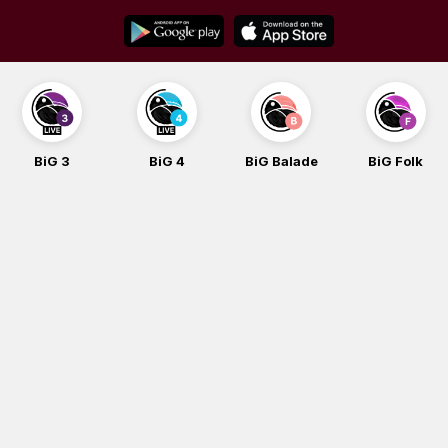
Skip
to
content
BiG 3
BiG 4
BiG Balade
BiG Folk