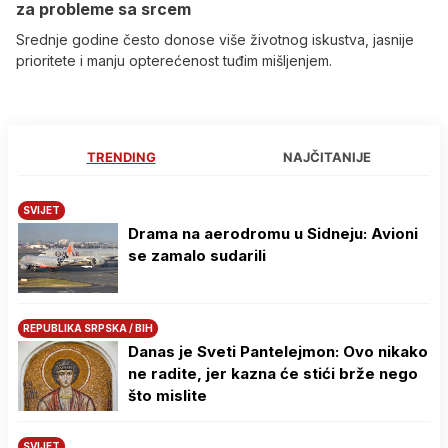
za probleme sa srcem
Srednje godine često donose više životnog iskustva, jasnije
prioritete i manju opterećenost tuđim mišljenjem.
TRENDING
NAJČITANIJE
SVIJET
Drama na aerodromu u Sidneju: Avioni
se zamalo sudarili
REPUBLIKA SRPSKA / BIH
Danas je Sveti Pantelejmon: Ovo nikako
ne radite, jer kazna će stići brže nego
što mislite
SVIJET