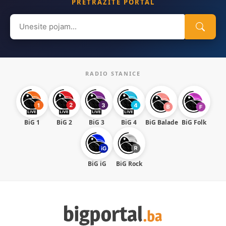
PRETRAŽITE PORTAL
Search
for:
RADIO STANICE
BiG 1
BiG 2
BiG 3
BiG 4
BiG Balade
BiG Folk
BiG iG
BiG Rock