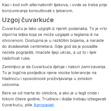
Kao i kod svih alternativnih lijekova, i ovde se treba prije
konzumiranja konsultovati s ljekarom.
Uzgoj čuvarkuće
Čuvarkuću je lako uzgojiti iz njenih podanaka. To je vrlo
otporna biljka koja se može uzgajati u teglama ili na
otvorenom. Dostupna je u različitim bojama, a naraste
do dvadesetak centimetara. Gdje god da je posadite
nećete pogriješiti. Imaćete lijep ukras, a uz to i lijek
nadohvat ruke.
Zanimljivo je da čuvarkuća djeluje i nakon zamrzavanja.
To je logična posljedica njene visoke tolerancije na
hladnoću i sposobnosti preživljavanja u zimskim
uslovima.
Bere se od marta do oktobra, a ako je u tegli onda i
tokom čitave godine. Trudnice i dojilje trebaju izbegavati
čuvarkuću, piše
Agrosavjet
.