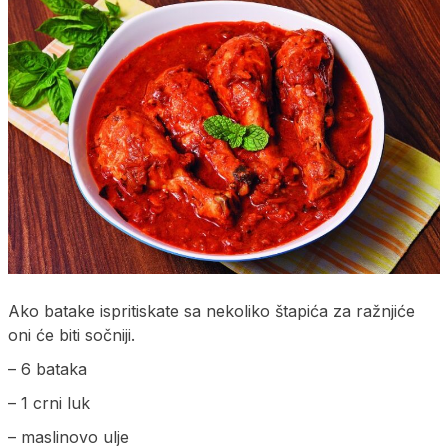
Ako batake ispritiskate sa nekoliko štapića za ražnjiće
oni će biti sočniji.
– 6 bataka
– 1 crni luk
– maslinovo ulje