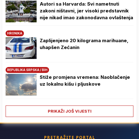
Autori sa Harvarda: Svi nametnuti
zakoni ništavni, jer visoki predstavnik
nije nikad imao zakonodavna ovlaštenja
HRONIKA
Zaplijenjeno 20 kilograma marihuane,
uhapšen Zećanin
REPUBLIKA SRPSKA / BIH
Stiže promjena vremena: Naoblačenje
uz lokalnu kišu i pljuskove
PRIKAŽI JOŠ VIJESTI
PRETRAŽITE PORTAL