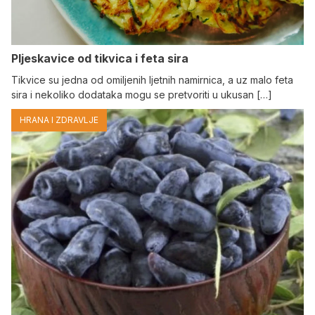
Pljeskavice od tikvica i feta sira
Tikvice su jedna od omiljenih ljetnih namirnica, a uz malo feta
sira i nekoliko dodataka mogu se pretvoriti u ukusan […]
HRANA I ZDRAVLJE