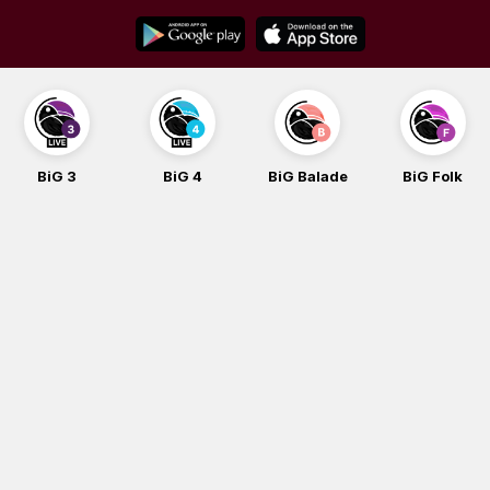
Skip
to
content
BiG 3
BiG 4
BiG Balade
BiG Folk