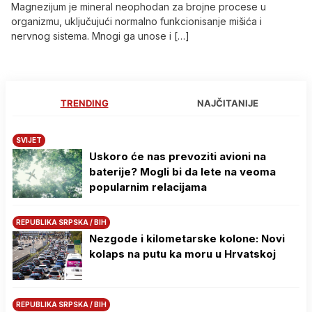
Magnezijum je mineral neophodan za brojne procese u
organizmu, uključujući normalno funkcionisanje mišića i
nervnog sistema. Mnogi ga unose i […]
TRENDING
NAJČITANIJE
SVIJET
Uskoro će nas prevoziti avioni na
baterije? Mogli bi da lete na veoma
popularnim relacijama
REPUBLIKA SRPSKA / BIH
Nezgode i kilometarske kolone: Novi
kolaps na putu ka moru u Hrvatskoj
REPUBLIKA SRPSKA / BIH