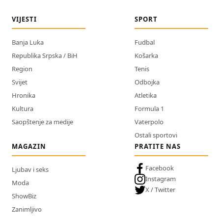
VIJESTI
SPORT
Banja Luka
Fudbal
Republika Srpska / BiH
Košarka
Region
Tenis
Svijet
Odbojka
Hronika
Atletika
Kultura
Formula 1
Saopštenje za medije
Vaterpolo
Ostali sportovi
MAGAZIN
PRATITE NAS
Facebook
Ljubav i seks
Instagram
Moda
X / Twitter
ShowBiz
Zanimljivo