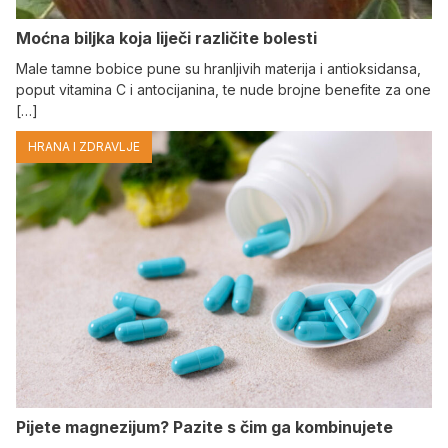
Moćna biljka koja liječi različite bolesti
Male tamne bobice pune su hranljivih materija i antioksidansa,
poput vitamina C i antocijanina, te nude brojne benefite za one
[…]
HRANA I ZDRAVLJE
Pijete magnezijum? Pazite s čim ga kombinujete