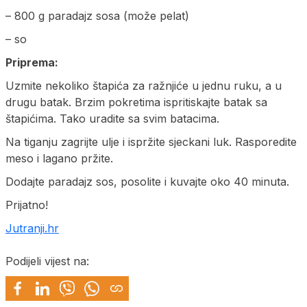
– 800 g paradajz sosa (može pelat)
– so
Priprema:
Uzmite nekoliko štapića za ražnjiće u jednu ruku, a u
drugu batak. Brzim pokretima ispritiskajte batak sa
štapićima. Tako uradite sa svim batacima.
Na tiganju zagrijte ulje i ispržite sjeckani luk. Rasporedite
meso i lagano pržite.
Dodajte paradajz sos, posolite i kuvajte oko 40 minuta.
Prijatno!
Jutranji.hr
Podijeli vijest na: