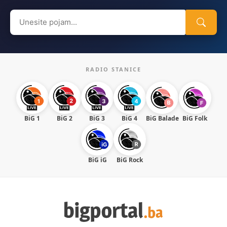
Search
for:
RADIO STANICE
BiG 1
BiG 2
BiG 3
BiG 4
BiG Balade
BiG Folk
BiG iG
BiG Rock