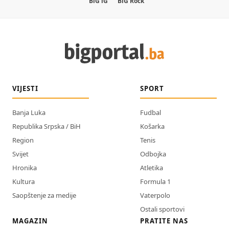
BiG iG
BiG Rock
VIJESTI
SPORT
Banja Luka
Fudbal
Republika Srpska / BiH
Košarka
Region
Tenis
Svijet
Odbojka
Hronika
Atletika
Kultura
Formula 1
Saopštenje za medije
Vaterpolo
Ostali sportovi
MAGAZIN
PRATITE NAS