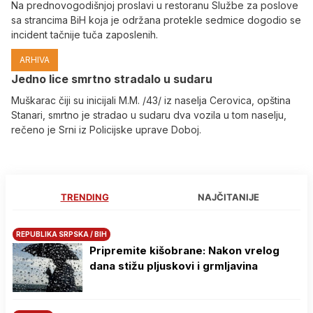
Na prednovogodišnjoj proslavi u restoranu Službe za poslove
sa strancima BiH koja je održana protekle sedmice dogodio se
incident tačnije tuča zaposlenih.
ARHIVA
Јedno lice smrtno stradalo u sudaru
Muškarac čiji su inicijali M.M. /43/ iz naselja Cerovica, opština
Stanari, smrtno je stradao u sudaru dva vozila u tom naselju,
rečeno je Srni iz Policijske uprave Doboj.
TRENDING
NAJČITANIJE
REPUBLIKA SRPSKA / BIH
Pripremite kišobrane: Nakon vrelog
dana stižu pljuskovi i grmljavina