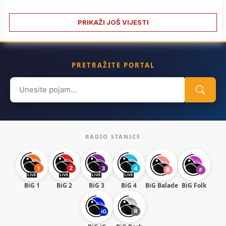
PRIKAŽI JOŠ VIJESTI
PRETRAŽITE PORTAL
Search
for:
RADIO STANICE
BiG 1
BiG 2
BiG 3
BiG 4
BiG Balade
BiG Folk