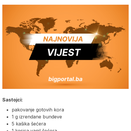
Sastojci:
pakovanje gotovih kora
1 g izrendane bundeve
5 kašika šećera
1 kesica vanil šećera