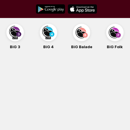
Skip
to
content
BiG 3
BiG 4
BiG Balade
BiG Folk