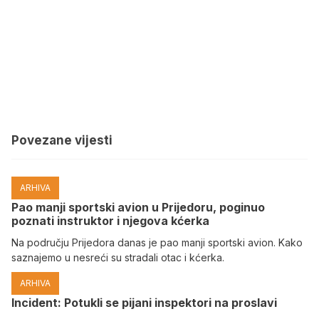
Povezane vijesti
ARHIVA
Pao manji sportski avion u Prijedoru, poginuo
poznati instruktor i njegova kćerka
Na području Prijedora danas je pao manji sportski avion. Kako
saznajemo u nesreći su stradali otac i kćerka.
ARHIVA
Incident: Potukli se pijani inspektori na proslavi