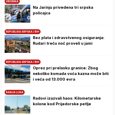
HRONIKA
Na Јarinju privedena tri srpska
policajca
REPUBLIKA SRPSKA / BIH
Bez plata i zdravstvenog osiguranja:
Rudari treću noć proveli u jami
REPUBLIKA SRPSKA / BIH
Oprez pri prelasku granice: Zbog
nekoliko komada voća kazna može biti
i veća od 13.000 evra
BANJA LUKA
Radovi izazvali haos: Kilometarske
kolone kod Prijedorske petlje