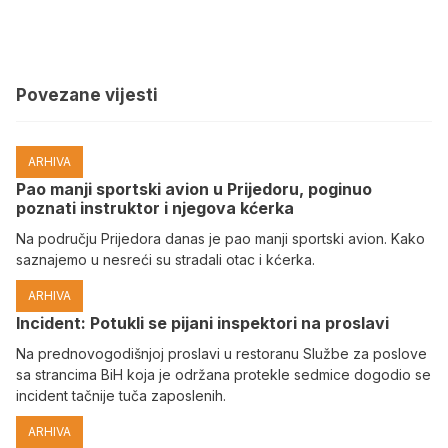
Povezane vijesti
ARHIVA
Pao manji sportski avion u Prijedoru, poginuo
poznati instruktor i njegova kćerka
Na području Prijedora danas je pao manji sportski avion. Kako
saznajemo u nesreći su stradali otac i kćerka.
ARHIVA
Incident: Potukli se pijani inspektori na proslavi
Na prednovogodišnjoj proslavi u restoranu Službe za poslove
sa strancima BiH koja je održana protekle sedmice dogodio se
incident tačnije tuča zaposlenih.
ARHIVA