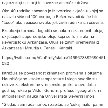
najrazorniji u istoriji te savezne američke države.
Oko 40 radnika spaseno je iz tvornice svijeća u kojoj se
nalazilo više od 100 osoba, a Bešer navodi da će biti
“čudo” ako spasioci izvuku još živih radnika iz ruševina.
Eksplozija tornada dogodila se nakon niza noćnih oluja,
uključujući superćelijsku oluju koja se formirala na
sjeveroistoku Arkanzasa. Oluja se zatim premjestila iz
Arkanzasa i Misurija u Tenesi i Kentaki.
https://twitter.com/ACinPhilly/status/1469673882680451
080
Istražuje se povezanost klimatskih promjena s olujama
Neuobičajeno visoke temperature i vlaga stvorile su
uslove za ekstremne vremenske prilike u ovo doba
godine, rekao je Viktor Gensini, profesor geografskih i
atmosferskih nauka na Univerziteta Sjeverni Ilinois.
“Gledao sam radar sinoć i zapitao se ‘čekaj malo, pa mi