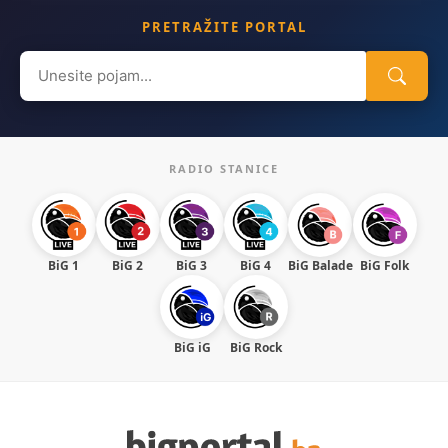
PRETRAŽITE PORTAL
Search
for:
RADIO STANICE
BiG 1
BiG 2
BiG 3
BiG 4
BiG Balade
BiG Folk
BiG iG
BiG Rock