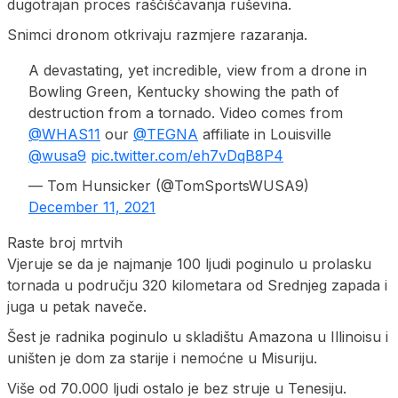
dugotrajan proces raščišćavanja ruševina.
Snimci dronom otkrivaju razmjere razaranja.
A devastating, yet incredible, view from a drone in
Bowling Green, Kentucky showing the path of
destruction from a tornado. Video comes from
@WHAS11
our
@TEGNA
affiliate in Louisville
@wusa9
pic.twitter.com/eh7vDqB8P4
— Tom Hunsicker (@TomSportsWUSA9)
December 11, 2021
Raste broj mrtvih
Vjeruje se da je najmanje 100 ljudi poginulo u prolasku
tornada u području 320 kilometara od Srednjeg zapada i
juga u petak naveče.
Šest je radnika poginulo u skladištu Amazona u Illinoisu i
uništen je dom za starije i nemoćne u Misuriju.
Više od 70.000 ljudi ostalo je bez struje u Tenesiju.