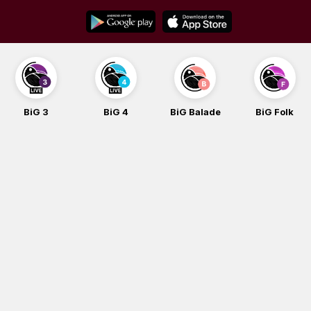
Skip
to
content
BiG 4
BiG Balade
BiG Folk
BiG iG