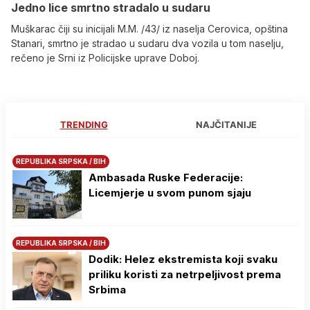
Јedno lice smrtno stradalo u sudaru
Muškarac čiji su inicijali M.M. /43/ iz naselja Cerovica, opština
Stanari, smrtno je stradao u sudaru dva vozila u tom naselju,
rečeno je Srni iz Policijske uprave Doboj.
TRENDING
NAJČITANIJE
REPUBLIKA SRPSKA / BIH
Ambasada Ruske Federacije:
Licemjerje u svom punom sjaju
REPUBLIKA SRPSKA / BIH
Dodik: Helez ekstremista koji svaku
priliku koristi za netrpeljivost prema
Srbima