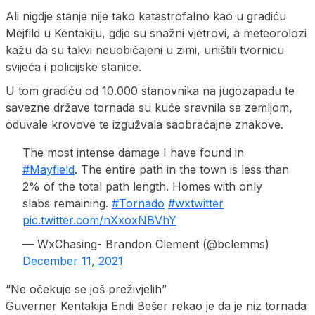
Ali nigdje stanje nije tako katastrofalno kao u gradiću
Mejfild u Kentakiju, gdje su snažni vjetrovi, a meteorolozi
kažu da su takvi neuobičajeni u zimi, uništili tvornicu
svijeća i policijske stanice.
U tom gradiću od 10.000 stanovnika na jugozapadu te
savezne države tornada su kuće sravnila sa zemljom,
oduvale krovove te izgužvala saobraćajne znakove.
The most intense damage I have found in
#Mayfield
. The entire path in the town is less than
2% of the total path length. Homes with only
slabs remaining.
#Tornado
#wxtwitter
pic.twitter.com/nXxoxNBVhY
— WxChasing- Brandon Clement (@bclemms)
December 11, 2021
“Ne očekuje se još preživjelih”
Guverner Kentakija Endi Bešer rekao je da je niz tornada