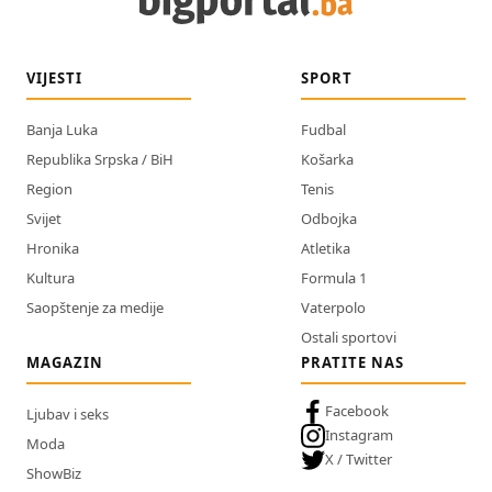
VIJESTI
SPORT
Banja Luka
Fudbal
Republika Srpska / BiH
Košarka
Region
Tenis
Svijet
Odbojka
Hronika
Atletika
Kultura
Formula 1
Saopštenje za medije
Vaterpolo
Ostali sportovi
MAGAZIN
PRATITE NAS
Facebook
Ljubav i seks
Instagram
Moda
X / Twitter
ShowBiz