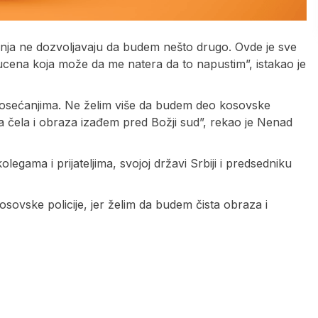
nja ne dozvoljavaju da budem nešto drugo. Ovde je sve
ucena koja može da me natera da to napustim”, istakao je
nim osećanjima. Ne želim više da budem deo kosovske
ista čela i obraza izađem pred Božji sud”, rekao je Nenad
legama i prijateljima, svojoj državi Srbiji i predsedniku
sovske policije, jer želim da budem čista obraza i