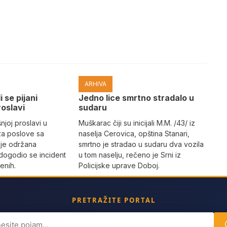
ARHIVA
i se pijani
Јedno lice smrtno stradalo u
roslavi
sudaru
joj proslavi u
Muškarac čiji su inicijali M.M. /43/ iz
za poslove sa
naselja Cerovica, opština Stanari,
 je održana
smrtno je stradao u sudaru dva vozila
dogodio se incident
u tom naselju, rečeno je Srni iz
enih.
Policijske uprave Doboj.
PRETRAŽITE PORTAL
ch