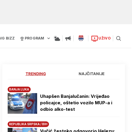
BIG BIZZ
PROGRAM
UŽIVO
TRENDING
NAJČITANIJE
BANJA LUKA
Uhapšen Banjalučanin: Vrijeđao
policajce, oštetio vozilo MUP-a i
odbio alko-test
REPUBLIKA SRPSKA / BIH
Vučić žestoko odgovorio Helezu: