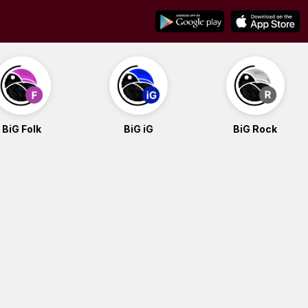
BiG Folk
BiG iG
BiG Rock