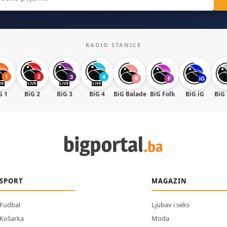
RADIO STANICE
G 1
BiG 2
BiG 3
BiG 4
BiG Balade
BiG Folk
BiG iG
BiG
SPORT
MAGAZIN
Fudbal
Ljubav i seks
Košarka
Moda