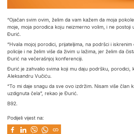
“Ojačan svim ovim, želim da vam kažem da moja pokole
moje, moja porodica koju neizmerno volim, i ne postoji 
Đurić.
“Hvala mojoj porodici, prijateljima, na podršci i iskre
policije i ne želim više da živim u lažima, jer želim da č
Đurić na večerašnjoj konferenciji.
Ðurić je zahvalio svima koji mu daju podršku, porodici, ko
Aleksandru Vučiću.
“To mi daje snagu da sve ovo izdržim. Nisam više član ko
uzdignuta čela”, rekao je Ðurić.
B92.
Podijeli vijest na: