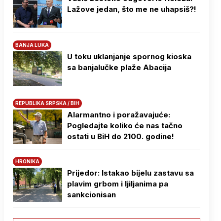
Lažove jedan, što me ne uhapsiš?!
BANJA LUKA
U toku uklanjanje spornog kioska
sa banjalučke plaže Abacija
REPUBLIKA SRPSKA / BIH
Alarmantno i poražavajuće:
Pogledajte koliko će nas tačno
ostati u BiH do 2100. godine!
HRONIKA
Prijedor: Istakao bijelu zastavu sa
plavim grbom i ljiljanima pa
sankcionisan