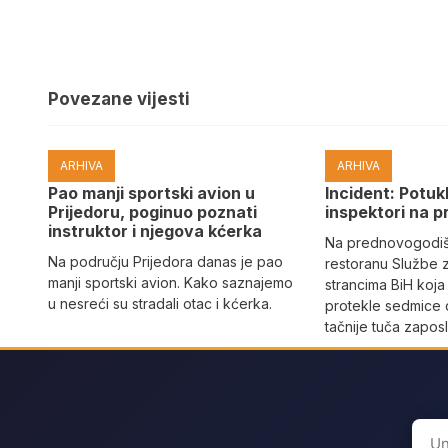
Povezane vijesti
ARHIVA
ARHIVA
Pao manji sportski avion u
Incident: Potukl
Prijedoru, poginuo poznati
inspektori na p
instruktor i njegova kćerka
Na prednovogodišn
Na području Prijedora danas je pao
restoranu Službe 
manji sportski avion. Kako saznajemo
strancima BiH koja
u nesreći su stradali otac i kćerka.
protekle sedmice 
tačnije tuča zaposl
Sear