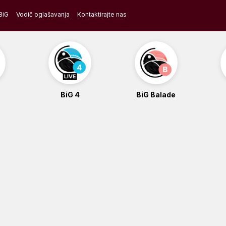
BiG
Vodič oglašavanja
Kontaktirajte nas
BiG 4
BiG Balade