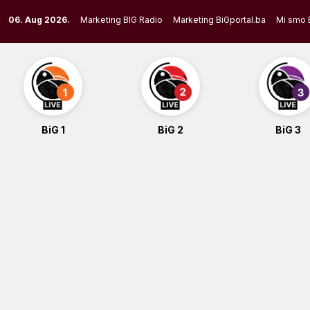
Skip
06. Aug 2026.
Marketing BIG Radio
Marketing BiGportal.ba
Mi smo 
to
content
BiG 1
BiG 2
BiG 3