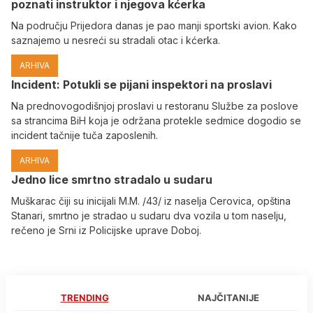
poznati instruktor i njegova kćerka
Na području Prijedora danas je pao manji sportski avion. Kako
saznajemo u nesreći su stradali otac i kćerka.
ARHIVA
Incident: Potukli se pijani inspektori na proslavi
Na prednovogodišnjoj proslavi u restoranu Službe za poslove
sa strancima BiH koja je održana protekle sedmice dogodio se
incident tačnije tuča zaposlenih.
ARHIVA
Јedno lice smrtno stradalo u sudaru
Muškarac čiji su inicijali M.M. /43/ iz naselja Cerovica, opština
Stanari, smrtno je stradao u sudaru dva vozila u tom naselju,
rečeno je Srni iz Policijske uprave Doboj.
TRENDING
NAJČITANIJE