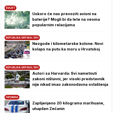
SVIJET
Uskoro će nas prevoziti avioni na
baterije? Mogli bi da lete na veoma
popularnim relacijama
REPUBLIKA SRPSKA / BIH
Nezgode i kilometarske kolone: Novi
kolaps na putu ka moru u Hrvatskoj
REPUBLIKA SRPSKA / BIH
Autori sa Harvarda: Svi nametnuti
zakoni ništavni, jer visoki predstavnik
nije nikad imao zakonodavna ovlaštenja
HRONIKA
Zaplijenjeno 20 kilograma marihuane,
uhapšen Zećanin