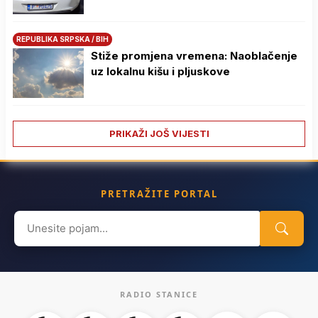
REPUBLIKA SRPSKA / BIH
Stiže promjena vremena: Naoblačenje
uz lokalnu kišu i pljuskove
PRIKAŽI JOŠ VIJESTI
PRETRAŽITE PORTAL
Search
for:
RADIO STANICE