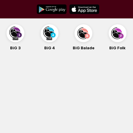
Skip
to
content
BiG 3
BiG 4
BiG Balade
BiG Folk