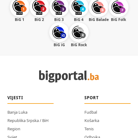
BiG 1
BiG 2
BiG 3
BiG 4
BiG Balade
BiG Folk
BiG iG
BiG Rock
VIJESTI
SPORT
Banja Luka
Fudbal
Republika Srpska / BiH
Košarka
Region
Tenis
Svijet
Odbojka