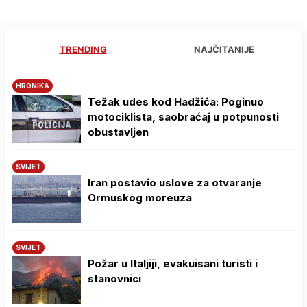
TRENDING
NAJČITANIJE
HRONIKA
Težak udes kod Hadžića: Poginuo
motociklista, saobraćaj u potpunosti
obustavljen
SVIJET
Iran postavio uslove za otvaranje
Ormuskog moreuza
SVIJET
Požar u Italjiji, evakuisani turisti i
stanovnici