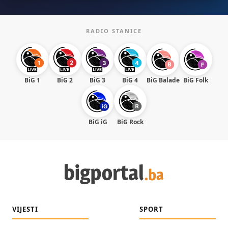
RADIO STANICE
BiG 1
BiG 2
BiG 3
BiG 4
BiG Balade
BiG Folk
BiG iG
BiG Rock
VIJESTI
SPORT