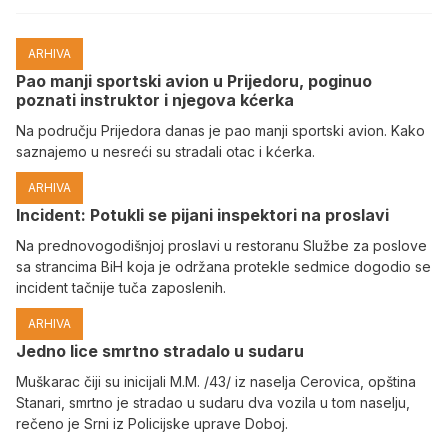
ARHIVA
Pao manji sportski avion u Prijedoru, poginuo
poznati instruktor i njegova kćerka
Na području Prijedora danas je pao manji sportski avion. Kako
saznajemo u nesreći su stradali otac i kćerka.
ARHIVA
Incident: Potukli se pijani inspektori na proslavi
Na prednovogodišnjoj proslavi u restoranu Službe za poslove
sa strancima BiH koja je održana protekle sedmice dogodio se
incident tačnije tuča zaposlenih.
ARHIVA
Јedno lice smrtno stradalo u sudaru
Muškarac čiji su inicijali M.M. /43/ iz naselja Cerovica, opština
Stanari, smrtno je stradao u sudaru dva vozila u tom naselju,
rečeno je Srni iz Policijske uprave Doboj.