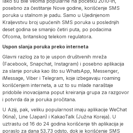
Iako su bile veoma popularne na početku 2010-ih,
posebno za čestitanje Nove godine, korišćenje SMS
poruka u stalnom je padu. Samo u Ujedinjenom
Kraljevstvu broj upućenih SMS poruka u poslednjih
deset godina se smanjio četiri puta, po podacima
Ofcoma, britanskog telekom regulatora.
Uspon slanja poruka preko interneta
Glavni razlog za to je uspon društvenih mreža
(Facebook, Snapchat, Instagram) i posebno aplikacija
za slanje poruka kao što su WhatsApp, Messenger,
iMessage, Viber i Telegram, koje izbegavaju roaming
korišćenjem interneta, a uz to su mlade naraštaje
pridobile inovacijama poput kreiranja grupa za razgovor
i potvrda da je poruka pročitana.
U Aziji, pak, veliku popularnost imaju aplikacije WeChat
(Kina), Line (Japan) i KakaoTalk (Južna Koreja). U
uztrastu od 16 do 24 godina korišćenje tih aplikacija je
poraslo za dana 53,73 odsto, dok je korišćenje SMS