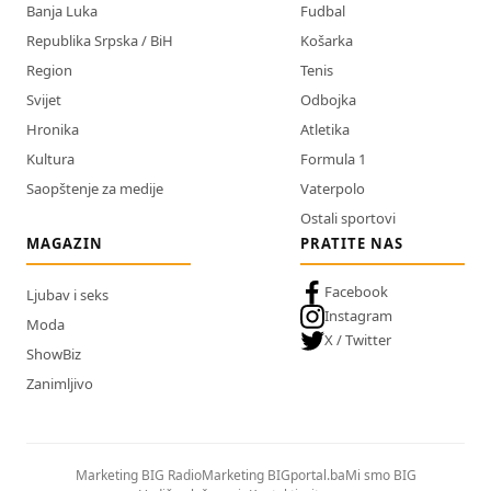
Banja Luka
Fudbal
Republika Srpska / BiH
Košarka
Region
Tenis
Svijet
Odbojka
Hronika
Atletika
Kultura
Formula 1
Saopštenje za medije
Vaterpolo
Ostali sportovi
MAGAZIN
PRATITE NAS
Facebook
Ljubav i seks
Instagram
Moda
X / Twitter
ShowBiz
Zanimljivo
Marketing BIG Radio
Marketing BIGportal.ba
Mi smo BIG