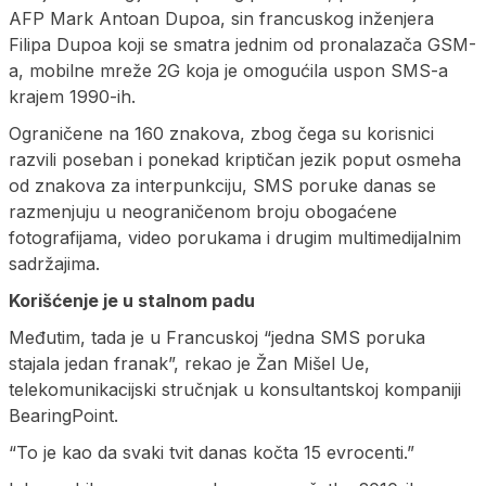
AFP Mark Antoan Dupoa, sin francuskog inženjera
Filipa Dupoa koji se smatra jednim od pronalazača GSM-
a, mobilne mreže 2G koja je omogućila uspon SMS-a
krajem 1990-ih.
Ograničene na 160 znakova, zbog čega su korisnici
razvili poseban i ponekad kriptičan jezik poput osmeha
od znakova za interpunkciju, SMS poruke danas se
razmenjuju u neograničenom broju obogaćene
fotografijama, video porukama i drugim multimedijalnim
sadržajima.
Korišćenje je u stalnom padu
Međutim, tada je u Francuskoj “jedna SMS poruka
stajala jedan franak”, rekao je Žan Mišel Ue,
telekomunikacijski stručnjak u konsultantskoj kompaniji
BearingPoint.
“To je kao da svaki tvit danas kočta 15 evrocenti.”