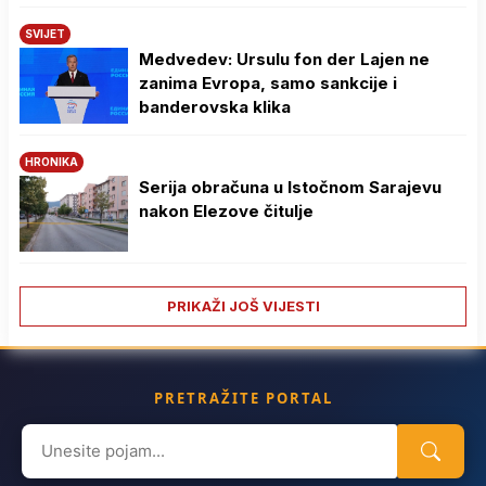
SVIJET
Medvedev: Ursulu fon der Lajen ne
zanima Evropa, samo sankcije i
banderovska klika
HRONIKA
Serija obračuna u Istočnom Sarajevu
nakon Elezove čitulje
PRIKAŽI JOŠ VIJESTI
PRETRAŽITE PORTAL
Search
for: