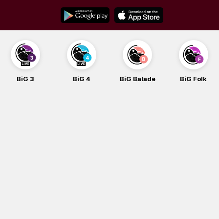
Skip
to
content
BiG 3
BiG 4
BiG Balade
BiG Folk