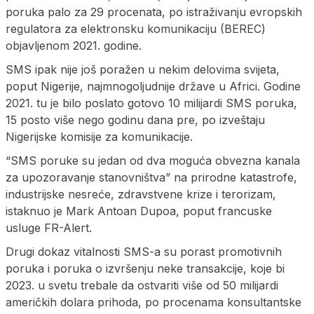
poruka palo za 29 procenata, po istraživanju evropskih
regulatora za elektronsku komunikaciju (BEREC)
objavljenom 2021. godine.
SMS ipak nije još poražen u nekim delovima svijeta,
poput Nigerije, najmnogoljudnije države u Africi. Godine
2021. tu je bilo poslato gotovo 10 milijardi SMS poruka,
15 posto više nego godinu dana pre, po izveštaju
Nigerijske komisije za komunikacije.
“SMS poruke su jedan od dva moguća obvezna kanala
za upozoravanje stanovništva” na prirodne katastrofe,
industrijske nesreće, zdravstvene krize i terorizam,
istaknuo je Mark Antoan Dupoa, poput francuske
usluge FR-Alert.
Drugi dokaz vitalnosti SMS-a su porast promotivnih
poruka i poruka o izvršenju neke transakcije, koje bi
2023. u svetu trebale da ostvariti više od 50 milijardi
američkih dolara prihoda, po procenama konsultantske