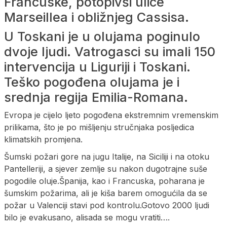
Francuske, potopivši ulice
Marseillea i obližnjeg Cassisa.
U Toskani je u olujama poginulo
dvoje ljudi. Vatrogasci su imali 150
intervencija u Liguriji i Toskani.
Teško pogođena olujama je i
srednja regija Emilia-Romana.
Evropa je cijelo ljeto pogođena ekstremnim vremenskim
prilikama, što je po mišljenju stručnjaka posljedica
klimatskih promjena.
Šumski požari gore na jugu Italije, na Siciliji i na otoku
Pantelleriji, a sjever zemlje su nakon dugotrajne suše
pogodile oluje.Španija, kao i Francuska, poharana je
šumskim požarima, ali je kiša barem omogućila da se
požar u Valenciji stavi pod kontrolu.Gotovo 2000 ljudi
bilo je evakusano, alisada se mogu vratiti….