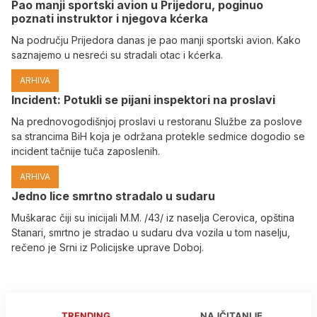
Pao manji sportski avion u Prijedoru, poginuo
poznati instruktor i njegova kćerka
Na području Prijedora danas je pao manji sportski avion. Kako
saznajemo u nesreći su stradali otac i kćerka.
ARHIVA
Incident: Potukli se pijani inspektori na proslavi
Na prednovogodišnjoj proslavi u restoranu Službe za poslove
sa strancima BiH koja je održana protekle sedmice dogodio se
incident tačnije tuča zaposlenih.
ARHIVA
Јedno lice smrtno stradalo u sudaru
Muškarac čiji su inicijali M.M. /43/ iz naselja Cerovica, opština
Stanari, smrtno je stradao u sudaru dva vozila u tom naselju,
rečeno je Srni iz Policijske uprave Doboj.
TRENDING
NAJČITANIJE