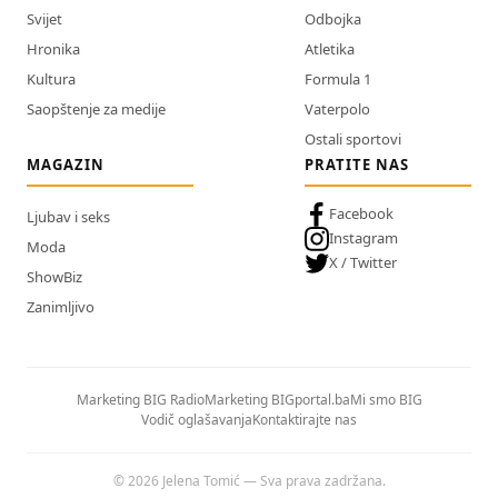
Svijet
Odbojka
Hronika
Atletika
Kultura
Formula 1
Saopštenje za medije
Vaterpolo
Ostali sportovi
MAGAZIN
PRATITE NAS
Facebook
Ljubav i seks
Instagram
Moda
X / Twitter
ShowBiz
Zanimljivo
Marketing BIG Radio
Marketing BIGportal.ba
Mi smo BIG
Vodič oglašavanja
Kontaktirajte nas
© 2026 Jelena Tomić — Sva prava zadržana.