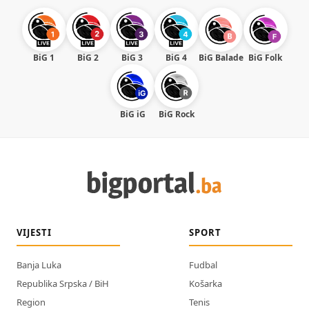
BiG 1
BiG 2
BiG 3
BiG 4
BiG Balade
BiG Folk
BiG iG
BiG Rock
VIJESTI
SPORT
Banja Luka
Fudbal
Republika Srpska / BiH
Košarka
Region
Tenis