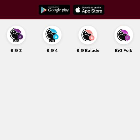
Skip
to
content
BiG 3
BiG 4
BiG Balade
BiG Folk