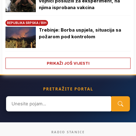
vojnici poslužili za eksperiment, na
njima isprobana vakcina
REPUBLIKA SRPSKA / BIH
Trebinje: Borba uspjela, situacija sa
požarom pod kontrolom
PRIKAŽI JOŠ VIJESTI
PRETRAŽITE PORTAL
Search
for:
RADIO STANICE