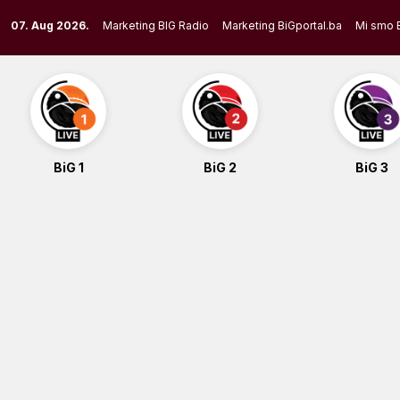
Skip
07. Aug 2026.
Marketing BIG Radio
Marketing BiGportal.ba
Mi smo 
to
content
BiG 1
BiG 2
BiG 3