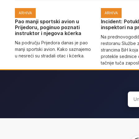
ARHIVA
ARHIVA
Pao manji sportski avion u
Incident: Potukl
Prijedoru, poginuo poznati
inspektori na p
instruktor i njegova kćerka
Na prednovogodišn
Na području Prijedora danas je pao
restoranu Službe 
manji sportski avion. Kako saznajemo
strancima BiH koja
u nesreći su stradali otac i kćerka.
protekle sedmice 
tačnije tuča zaposl
Sear
for: