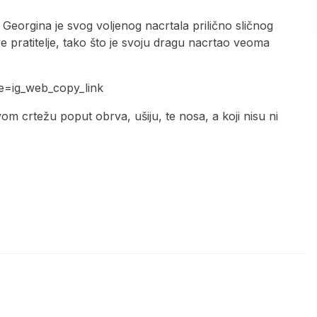
k. Georgina je svog voljenog nacrtala prilično sličnog
e pratitelje, tako što je svoju dragu nacrtao veoma
e=ig_web_copy_link
m crtežu poput obrva, ušiju, te nosa, a koji nisu ni