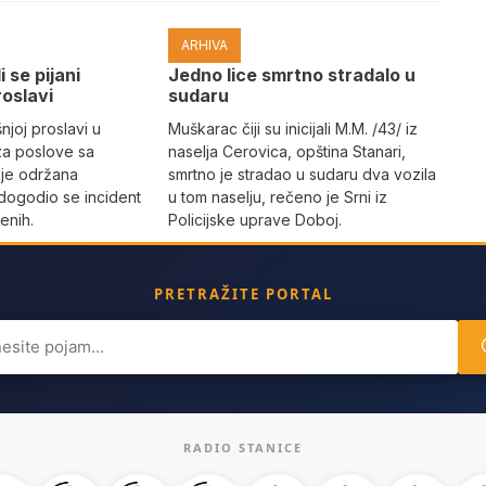
ARHIVA
i se pijani
Јedno lice smrtno stradalo u
roslavi
sudaru
joj proslavi u
Muškarac čiji su inicijali M.M. /43/ iz
za poslove sa
naselja Cerovica, opština Stanari,
 je održana
smrtno je stradao u sudaru dva vozila
dogodio se incident
u tom naselju, rečeno je Srni iz
enih.
Policijske uprave Doboj.
PRETRAŽITE PORTAL
ch
RADIO STANICE