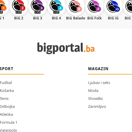
G 1
BiG 2
BiG 3
BiG 4
BiG Balade
BiG Folk
BiG iG
BiG
SPORT
MAGAZIN
Fudbal
Ljubav i seks
Košarka
Moda
Tenis
ShowBiz
Odbojka
Zanimljivo
Atletika
Formula 1
Vaterpolo