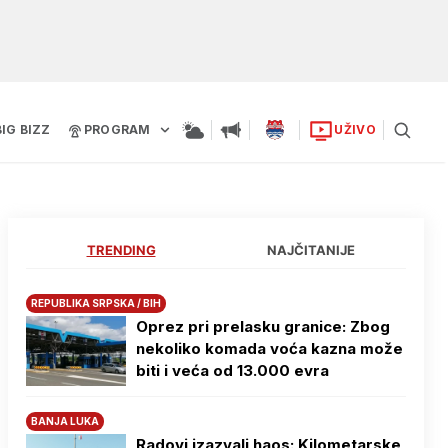
BIG BIZZ
PROGRAM
UŽIVO
TRENDING
NAJČITANIJE
REPUBLIKA SRPSKA / BIH
Oprez pri prelasku granice: Zbog
nekoliko komada voća kazna može
biti i veća od 13.000 evra
BANJA LUKA
Radovi izazvali haos: Kilometarske