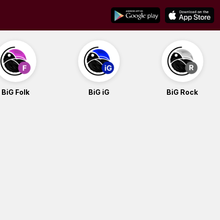
BiG Folk
BiG iG
BiG Rock