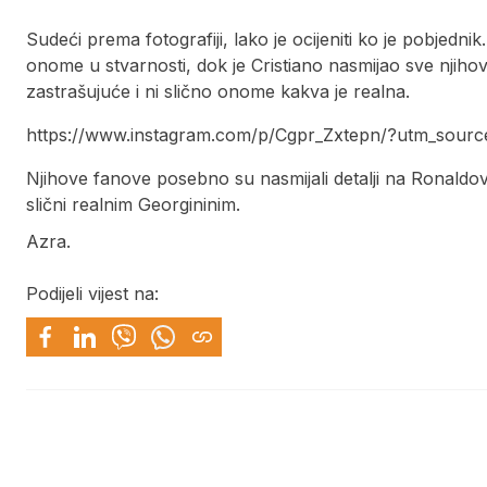
Sudeći prema fotografiji, lako je ocijeniti ko je pobjedni
onome u stvarnosti, dok je Cristiano nasmijao sve njihov
zastrašujuće i ni slično onome kakva je realna.
https://www.instagram.com/p/Cgpr_Zxtepn/?utm_sourc
Njihove fanove posebno su nasmijali detalji na Ronaldovo
slični realnim Georgininim.
Azra.
Podijeli vijest na: