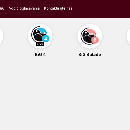
BiG
Vodič oglašavanja
Kontaktirajte nas
BiG 4
BiG Balade