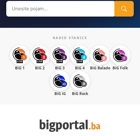
Search
for:
RADIO STANICE
BiG 1
BiG 2
BiG 3
BiG 4
BiG Balade
BiG Folk
BiG iG
BiG Rock