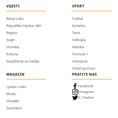
VIJESTI
SPORT
Banja Luka
Fudbal
Republika Srpska / BiH
Košarka
Region
Tenis
Svijet
Odbojka
Hronika
Atletika
Kultura
Formula 1
Saopštenje za medije
Vaterpolo
Ostali sportovi
MAGAZIN
PRATITE NAS
Facebook
Ljubav i seks
Instagram
Moda
X / Twitter
ShowBiz
Zanimljivo