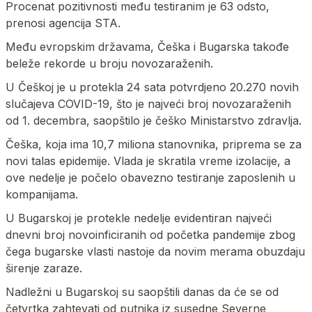
Procenat pozitivnosti među testiranim je 63 odsto,
prenosi agencija STA.
Među evropskim državama, Češka i Bugarska takođe
beleže rekorde u broju novozaraženih.
U Češkoj je u protekla 24 sata potvrdjeno 20.270 novih
slučajeva COVID-19, što je najveći broj novozaraženih
od 1. decembra, saopštilo je češko Ministarstvo zdravlja.
Češka, koja ima 10,7 miliona stanovnika, priprema se za
novi talas epidemije. Vlada je skratila vreme izolacije, a
ove nedelje je počelo obavezno testiranje zaposlenih u
kompanijama.
U Bugarskoj je protekle nedelje evidentiran najveći
dnevni broj novoinficiranih od početka pandemije zbog
čega bugarske vlasti nastoje da novim merama obuzdaju
širenje zaraze.
Nadležni u Bugarskoj su saopštili danas da će se od
četvrtka zahtevati od putnika iz susedne Severne