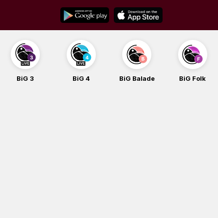
Skip
to
content
BiG 3
BiG 4
BiG Balade
BiG Folk