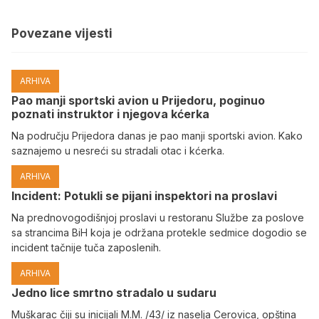
Povezane vijesti
ARHIVA
Pao manji sportski avion u Prijedoru, poginuo
poznati instruktor i njegova kćerka
Na području Prijedora danas je pao manji sportski avion. Kako
saznajemo u nesreći su stradali otac i kćerka.
ARHIVA
Incident: Potukli se pijani inspektori na proslavi
Na prednovogodišnjoj proslavi u restoranu Službe za poslove
sa strancima BiH koja je održana protekle sedmice dogodio se
incident tačnije tuča zaposlenih.
ARHIVA
Јedno lice smrtno stradalo u sudaru
Muškarac čiji su inicijali M.M. /43/ iz naselja Cerovica, opština