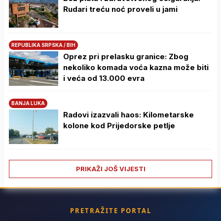
Rudari treću noć proveli u jami
REPUBLIKA SRPSKA / BIH
Oprez pri prelasku granice: Zbog
nekoliko komada voća kazna može biti
i veća od 13.000 evra
BANJA LUKA
Radovi izazvali haos: Kilometarske
kolone kod Prijedorske petlje
PRIKAŽI JOŠ VIJESTI
PRETRAŽITE PORTAL