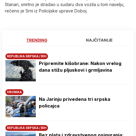
Stanari, smrtno je stradao u sudaru dva vozila u tom naselju,
rečeno je Srni iz Policijske uprave Doboj.
TRENDING
NAJČITANIJE
REPUBLIKA SRPSKA / BIH
Pripremite kišobrane: Nakon vrelog
dana stižu pljuskovi i grmljavina
HRONIKA
Na Јarinju privedena tri srpska
policajca
REPUBLIKA SRPSKA / BIH
Bez plata i zdravstvenog osiguranja: