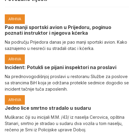
ARHIVA
Pao manji sportski avion u Prijedoru, poginuo
poznati instruktor i njegova kćerka
Na području Prijedora danas je pao manji sportski avion. Kako
saznajemo u nesreći su stradali otac i kćerka.
ARHIVA
Incident: Potukli se pijani inspektori na proslavi
Na prednovogodišnjoj proslavi u restoranu Službe za poslove
sa strancima BiH koja je održana protekle sedmice dogodio se
incident tačnije tuča zaposlenih.
ARHIVA
Јedno lice smrtno stradalo u sudaru
Muškarac čiji su inicijali M.M. /43/ iz naselja Cerovica, opština
Stanari, smrtno je stradao u sudaru dva vozila u tom naselju,
rečeno je Srni iz Policijske uprave Doboj.