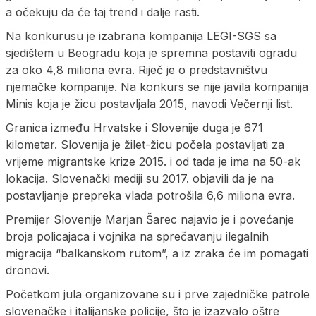
a očekuju da će taj trend i dalje rasti.
Na konkurusu je izabrana kompanija LEGI-SGS sa
sjedištem u Beogradu koja je spremna postaviti ogradu
za oko 4,8 miliona evra. Riječ je o predstavništvu
njemačke kompanije. Na konkurs se nije javila kompanija
Minis koja je žicu postavljala 2015, navodi Večernji list.
Granica između Hrvatske i Slovenije duga je 671
kilometar. Slovenija je žilet-žicu počela postavljati za
vrijeme migrantske krize 2015. i od tada je ima na 50-ak
lokacija. Slovenački mediji su 2017. objavili da je na
postavljanje prepreka vlada potrošila 6,6 miliona evra.
Premijer Slovenije Marjan Šarec najavio je i povećanje
broja policajaca i vojnika na sprečavanju ilegalnih
migracija “balkanskom rutom”, a iz zraka će im pomagati
dronovi.
Početkom jula organizovane su i prve zajedničke patrole
slovenačke i italijanske policije, što je izazvalo oštre