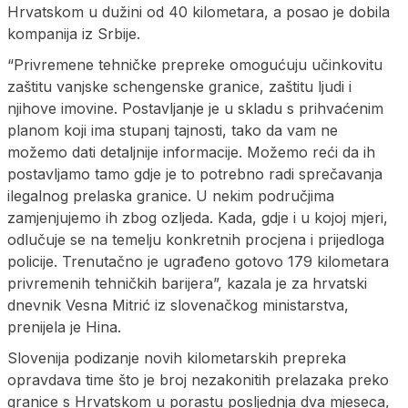
Hrvatskom u dužini od 40 kilometara, a posao je dobila
kompanija iz Srbije.
“Privremene tehničke prepreke omogućuju učinkovitu
zaštitu vanjske schengenske granice, zaštitu ljudi i
njihove imovine. Postavljanje je u skladu s prihvaćenim
planom koji ima stupanj tajnosti, tako da vam ne
možemo dati detaljnije informacije. Možemo reći da ih
postavljamo tamo gdje je to potrebno radi sprečavanja
ilegalnog prelaska granice. U nekim područjima
zamjenjujemo ih zbog ozljeda. Kada, gdje i u kojoj mjeri,
odlučuje se na temelju konkretnih procjena i prijedloga
policije. Trenutačno je ugrađeno gotovo 179 kilometara
privremenih tehničkih barijera”, kazala je za hrvatski
dnevnik Vesna Mitrić iz slovenačkog ministarstva,
prenijela je Hina.
Slovenija podizanje novih kilometarskih prepreka
opravdava time što je broj nezakonitih prelazaka preko
granice s Hrvatskom u porastu posljednja dva mjeseca,