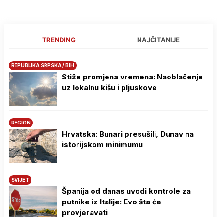
TRENDING
NAJČITANIJE
REPUBLIKA SRPSKA / BIH
Stiže promjena vremena: Naoblačenje
uz lokalnu kišu i pljuskove
REGION
Hrvatska: Bunari presušili, Dunav na
istorijskom minimumu
SVIJET
Španija od danas uvodi kontrole za
putnike iz Italije: Evo šta će
provjeravati