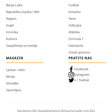
Banja Luka
Fudbal
Republika Srpska / BiH
Košarka
Region
Tenis
Svijet
Odbojka
Hronika
Atletika
Kultura
Formula 1
Saopštenje za medije
Vaterpolo
Ostali sportovi
MAGAZIN
PRATITE NAS
Facebook
Ljubav i seks
Instagram
Moda
X / Twitter
ShowBiz
Zanimljivo
Marketing BIG Radio
Marketing BIGportal.ba
Mi smo BIG