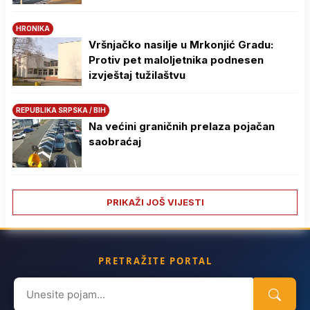
HRONIKA
Vršnjačko nasilje u Mrkonjić Gradu:
Protiv pet maloljetnika podnesen
izvještaj tužilaštvu
REPUBLIKA SRPSKA / BIH
Na većini graničnih prelaza pojačan
saobraćaj
PRIKAŽI JOŠ VIJESTI
PRETRAŽITE PORTAL
Search
for: