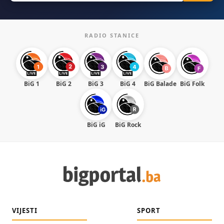
RADIO STANICE
BiG 1
BiG 2
BiG 3
BiG 4
BiG Balade
BiG Folk
BiG iG
BiG Rock
VIJESTI
SPORT