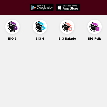
Skip
to
content
BiG 3
BiG 4
BiG Balade
BiG Folk