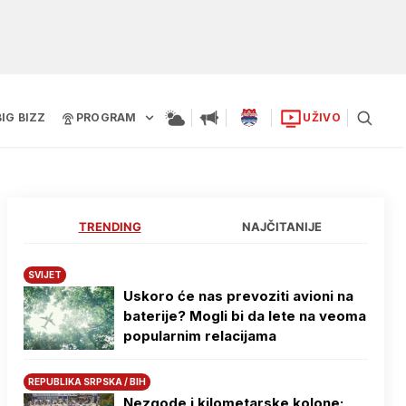
BIG BIZZ
PROGRAM
UŽIVO
TRENDING
NAJČITANIJE
SVIJET
Uskoro će nas prevoziti avioni na
baterije? Mogli bi da lete na veoma
popularnim relacijama
REPUBLIKA SRPSKA / BIH
Nezgode i kilometarske kolone: