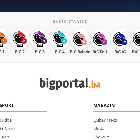
RADIO STANICE
G 1
BiG 2
BiG 3
BiG 4
BiG Balade
BiG Folk
BiG iG
BiG
SPORT
MAGAZIN
Fudbal
Ljubav i seks
Košarka
Moda
Tenis
ShowBiz