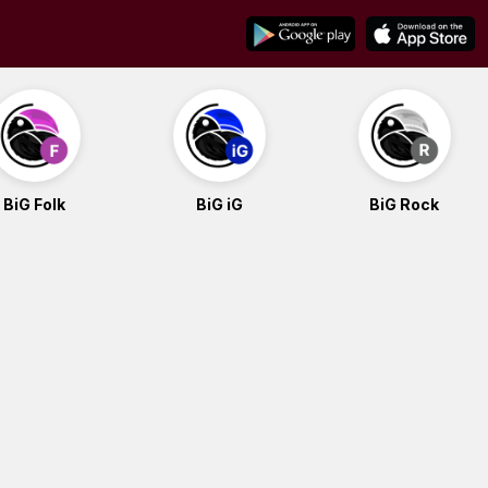
BiG Folk
BiG iG
BiG Rock