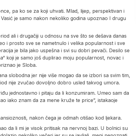
ce, pa ko se za koji uhvati. Mlad, lijep, perspektivan i
 Vasić je samo nakon nekoliko godina upoznao I drugu
eriod ali i drugačiji u odnosu na sve što se dešava danas
o i prosto sve se nametnulo i velika popularnost i sve
racija je bila jako uspešna i svi su dobri pevači. Desilo se
na“ koji je samo još duplirao moju popularnost, novac i
priznao je Sloba.
ana slobodna jer nije više mogao da se izbori sa svim tim,
 period nije zvučao dovoljno dobro usled takvog umora.
Priđu jednostavno i pitaju da li konzumiram. Umeo sam da
irao iako znam da za mene kruže te price”, istakaoje
d ansioznosti, nakon čega je odmah otišao kod ljekara.
da li mi je visok pritisak na nervnoj bazi. U bolnici su
 dolazio nekoliko večeri jer su se javljali, meni nepoznati