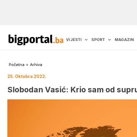
VIJESTI
SPORT
MAGAZIN
Početna
»
Arhiva
25. Oktobra 2022.
Slobodan Vasić: Krio sam od supru