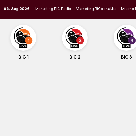
Skip
08. Aug 2026.
Marketing BIG Radio
Marketing BiGportal.ba
Mi smo 
to
content
BiG 1
BiG 2
BiG 3