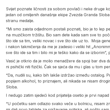
Svijet poznate ličnosti za sobom povlači i neke druge kon
jedan od omiljenih današnje ekipe Zvezda Granda Sloba
stranu medalje.
“Mi smo zaista odjednom postali poznati, bio je to lep p
na muzičkom tržištu. Bio sam dete kada sam sve to poče
što ide sa tim, veliki novac i sve što ide uz to. Moja gene
i nakon takmičenja da me je zadesio i veliki hit „Anonim
sve što ide sa tim i bilo mi je teško kako da se izborim”, 
Vasić je otkrio da je molio menadžere da spoji bar dva d
ni psihički niti fizički. Čak se sjeća da mu i glas u tom
“Da, nudili su, kako bih lakše izdržao između ostalog. 
popijem alkohol, to priznajem, ali nikada se nisam drog
Sloba.
I nedugo zatim sjedeći kod prijatelja osetio je prvi napa
“U početku sam odlazio svako veče u bolnicu, nisam znao 
mi dali prvo tablete za snižavanje pritiska, ali pošto sam