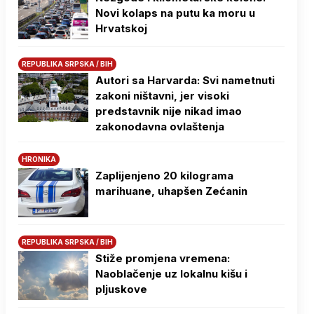
Novi kolaps na putu ka moru u
Hrvatskoj
REPUBLIKA SRPSKA / BIH
Autori sa Harvarda: Svi nametnuti
zakoni ništavni, jer visoki
predstavnik nije nikad imao
zakonodavna ovlaštenja
HRONIKA
Zaplijenjeno 20 kilograma
marihuane, uhapšen Zećanin
REPUBLIKA SRPSKA / BIH
Stiže promjena vremena:
Naoblačenje uz lokalnu kišu i
pljuskove