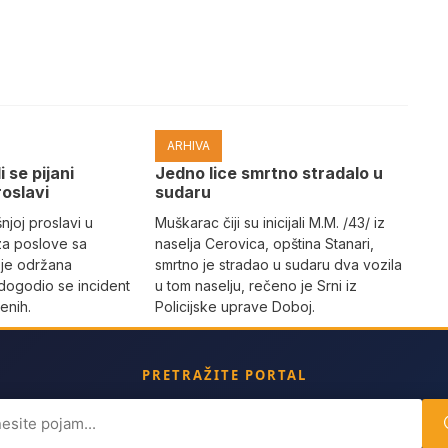
ARHIVA
i se pijani
Јedno lice smrtno stradalo u
roslavi
sudaru
joj proslavi u
Muškarac čiji su inicijali M.M. /43/ iz
za poslove sa
naselja Cerovica, opština Stanari,
 je održana
smrtno je stradao u sudaru dva vozila
dogodio se incident
u tom naselju, rečeno je Srni iz
enih.
Policijske uprave Doboj.
PRETRAŽITE PORTAL
ch