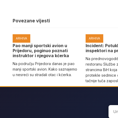
Povezane vijesti
ARHIVA
ARHIVA
Pao manji sportski avion u
Incident: Potukl
Prijedoru, poginuo poznati
inspektori na p
instruktor i njegova kćerka
Na prednovogodišn
Na području Prijedora danas je pao
restoranu Službe 
manji sportski avion. Kako saznajemo
strancima BiH koja
u nesreći su stradali otac i kćerka.
protekle sedmice 
tačnije tuča zaposl
Sear
for: