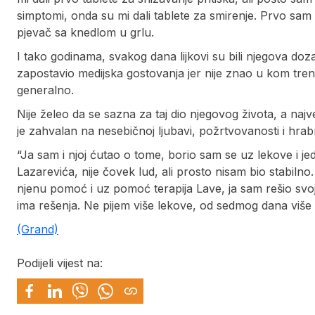
simptomi, onda su mi dali tablete za smirenje. Prvo sam 
pjevač sa knedlom u grlu.
I tako godinama, svakog dana lijkovi su bili njegova doza
zapostavio medijska gostovanja jer nije znao u kom trenut
generalno.
Nije želeo da se sazna za taj dio njegovog života, a na
je zahvalan na nesebičnoj ljubavi, požrtvovanosti i hra
“Ja sam i njoj ćutao o tome, borio sam se uz lekove i je
Lazarevića, nije čovek lud, ali prosto nisam bio stabilno.
njenu pomoć i uz pomoć terapija Lave, ja sam rešio svoj
ima rešenja. Ne pijem više lekove, od sedmog dana više n
(Grand)
Podijeli vijest na: