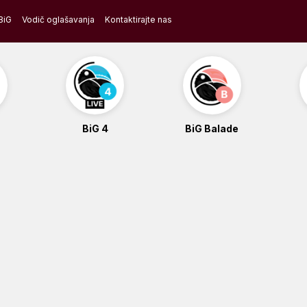
BiG
Vodič oglašavanja
Kontaktirajte nas
BiG 4
BiG Balade