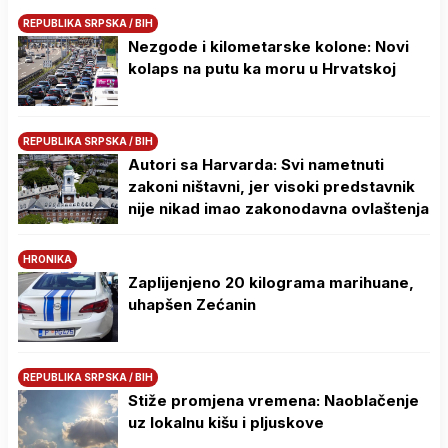
REPUBLIKA SRPSKA / BIH
Nezgode i kilometarske kolone: Novi
kolaps na putu ka moru u Hrvatskoj
REPUBLIKA SRPSKA / BIH
Autori sa Harvarda: Svi nametnuti
zakoni ništavni, jer visoki predstavnik
nije nikad imao zakonodavna ovlaštenja
HRONIKA
Zaplijenjeno 20 kilograma marihuane,
uhapšen Zećanin
REPUBLIKA SRPSKA / BIH
Stiže promjena vremena: Naoblačenje
uz lokalnu kišu i pljuskove