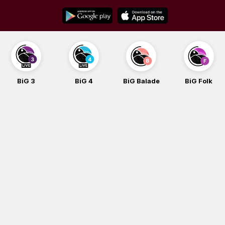
Skip
to
content
BiG 4
BiG Balade
BiG Folk
BiG iG