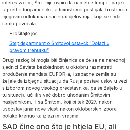
interes za tim, Šmit nije uspio da nametne tempo, pa je i
u prethodnoj američkoj administraciji postojala frustracija
njegovim odlukama i načinom djelovanja, koja se sada
samo povećala.
Pročitajte još:
Stejt department o Šmitovoj ostavci: “Dolazi u
pravom trenutku”
Drugi razlog bi mogla biti činjenica da će se na narednoj
sjednici Savjeta bezbjednosti u oktobru razmatrati
produženje mandata EUFOR-a, i zapadne zemlje su
željele da izbjegnu situaciju da Rusija postavi uslov u vezi
s izborom novog visokog predstavnika, pa se željelo u
tu situaciju ući ili s već dobro uhodanim Šmitovim
nasljednikom, ili sa Šmitom, koji bi tek 2027. nakon
uspostavljanja nove vlasti nakon oktobarskih izbora
polako krenuo ka izlaznim vratima.
SAD čine ono što je htjela EU, ali