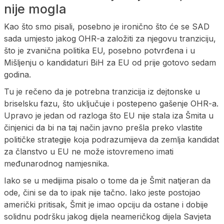
nije mogla
Kao što smo pisali, posebno je ironično što će se SAD
sada umjesto jakog OHR-a založiti za njegovu tranziciju,
što je zvanična politika EU, posebno potvrđena i u
Mišljenju o kandidaturi BiH za EU od prije gotovo sedam
godina.
Tu je rečeno da je potrebna tranzicija iz dejtonske u
briselsku fazu, što uključuje i postepeno gašenje OHR-a.
Upravo je jedan od razloga što EU nije stala iza Šmita u
činjenici da bi na taj način javno prešla preko vlastite
političke strategije koja podrazumijeva da zemlja kandidat
za članstvo u EU ne može istovremeno imati
međunarodnog namjesnika.
Iako se u medijima pisalo o tome da je Šmit natjeran da
ode, čini se da to ipak nije tačno. Iako jeste postojao
američki pritisak, Šmit je imao opciju da ostane i dobije
solidnu podršku jakog dijela neameričkog dijela Savjeta