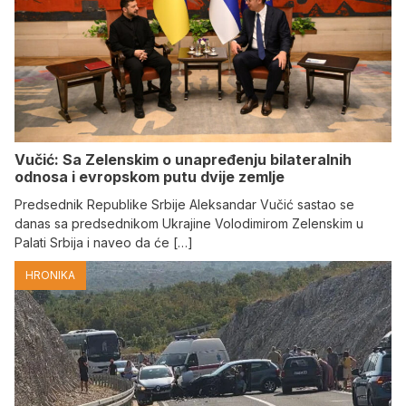
Vučić: Sa Zelenskim o unapređenju bilateralnih
odnosa i evropskom putu dvije zemlje
Predsednik Republike Srbije Aleksandar Vučić sastao se
danas sa predsednikom Ukrajine Volodimirom Zelenskim u
Palati Srbija i naveo da će […]
HRONIKA