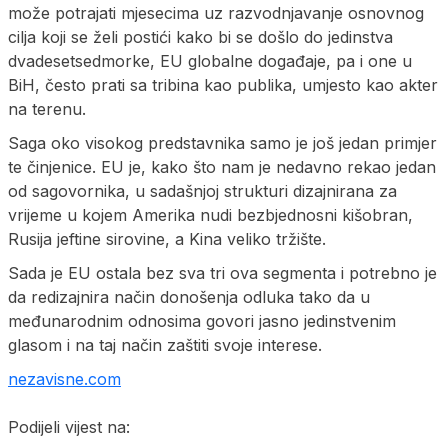
može potrajati mjesecima uz razvodnjavanje osnovnog
cilja koji se želi postići kako bi se došlo do jedinstva
dvadesetsedmorke, EU globalne događaje, pa i one u
BiH, često prati sa tribina kao publika, umjesto kao akter
na terenu.
Saga oko visokog predstavnika samo je još jedan primjer
te činjenice. EU je, kako što nam je nedavno rekao jedan
od sagovornika, u sadašnjoj strukturi dizajnirana za
vrijeme u kojem Amerika nudi bezbjednosni kišobran,
Rusija jeftine sirovine, a Kina veliko tržište.
Sada je EU ostala bez sva tri ova segmenta i potrebno je
da redizajnira način donošenja odluka tako da u
međunarodnim odnosima govori jasno jedinstvenim
glasom i na taj način zaštiti svoje interese.
nezavisne.com
Podijeli vijest na: