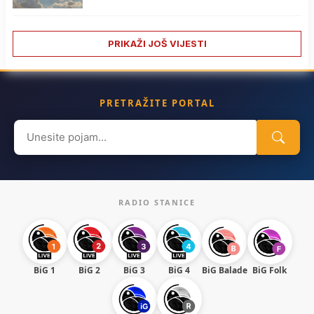
PRIKAŽI JOŠ VIJESTI
PRETRAŽITE PORTAL
Search
for:
RADIO STANICE
BiG 1
BiG 2
BiG 3
BiG 4
BiG Balade
BiG Folk