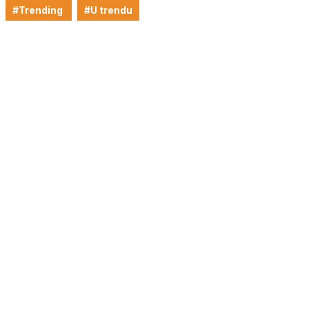
#Trending
#U trendu