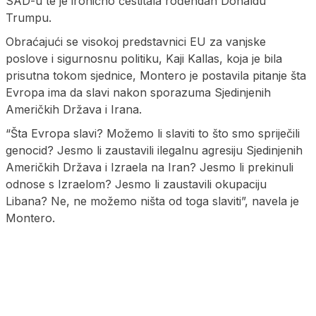
SAD-u te je ironično čestitala rođendan Donaldu
Trumpu.
Obraćajući se visokoj predstavnici EU za vanjske
poslove i sigurnosnu politiku, Kaji Kallas, koja je bila
prisutna tokom sjednice, Montero je postavila pitanje šta
Evropa ima da slavi nakon sporazuma Sjedinjenih
Američkih Država i Irana.
“Šta Evropa slavi? Možemo li slaviti to što smo spriječili
genocid? Jesmo li zaustavili ilegalnu agresiju Sjedinjenih
Američkih Država i Izraela na Iran? Jesmo li prekinuli
odnose s Izraelom? Jesmo li zaustavili okupaciju
Libana? Ne, ne možemo ništa od toga slaviti”, navela je
Montero.