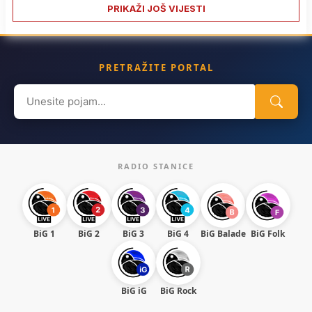
PRIKAŽI JOŠ VIJESTI
PRETRAŽITE PORTAL
Search
for:
RADIO STANICE
BiG 1
BiG 2
BiG 3
BiG 4
BiG Balade
BiG Folk
BiG iG
BiG Rock