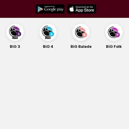
Skip
to
content
BiG 3
BiG 4
BiG Balade
BiG Folk