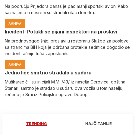
Na području Prijedora danas je pao manji sportski avion. Kako
saznajemo u nesreći su stradali otac i kćerka.
ARHIVA
Incident: Potukli se pijani inspektori na proslavi
Na prednovogodišnjoj proslavi u restoranu Službe za poslove
sa strancima BiH koja je održana protekle sedmice dogodio se
incident tačnije tuča zaposlenih.
ARHIVA
Јedno lice smrtno stradalo u sudaru
Muškarac čiji su inicijali M.M. /43/ iz naselja Cerovica, opština
Stanari, smrtno je stradao u sudaru dva vozila u tom naselju,
rečeno je Srni iz Policijske uprave Doboj.
TRENDING
NAJČITANIJE