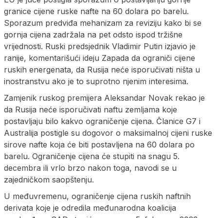
granice cijene ruske nafte na 60 dolara po barelu.
Sporazum predviđa mehanizam za reviziju kako bi se
gornja cijena zadržala na pet odsto ispod tržišne
vrijednosti. Ruski predsjednik Vladimir Putin izjavio je
ranije, komentarišući ideju Zapada da ograniči cijene
ruskih energenata, da Rusija neće isporučivati ništa u
inostranstvu ako je to suprotno njenim interesima.
Zamjenik ruskog premijera Aleksandar Novak rekao je
da Rusija neće isporučivati naftu zemljama koje
postavljaju bilo kakvo ograničenje cijena. Članice G7 i
Australija postigle su dogovor o maksimalnoj cijeni ruske
sirove nafte koja će biti postavljena na 60 dolara po
barelu. Ograničenje cijena će stupiti na snagu 5.
decembra ili vrlo brzo nakon toga, navodi se u
zajedničkom saopštenju.
U međuvremenu, ograničenje cijena ruskih naftnih
derivata koje je odredila međunarodna koalicija