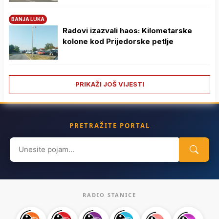
BANJA LUKA
Radovi izazvali haos: Kilometarske
kolone kod Prijedorske petlje
PRIKAŽI JOŠ VIJESTI
PRETRAŽITE PORTAL
Search
for:
RADIO STANICE