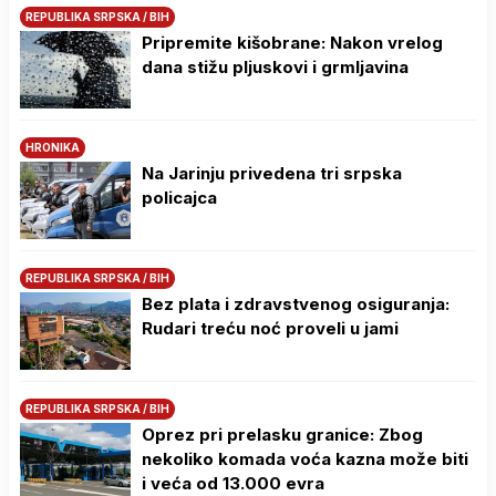
REPUBLIKA SRPSKA / BIH
Pripremite kišobrane: Nakon vrelog
dana stižu pljuskovi i grmljavina
HRONIKA
Na Јarinju privedena tri srpska
policajca
REPUBLIKA SRPSKA / BIH
Bez plata i zdravstvenog osiguranja:
Rudari treću noć proveli u jami
REPUBLIKA SRPSKA / BIH
Oprez pri prelasku granice: Zbog
nekoliko komada voća kazna može biti
i veća od 13.000 evra