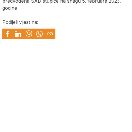
predvođena SAD stupiće na snagu 5. februara 2023.
godine
Podijeli vijest na: