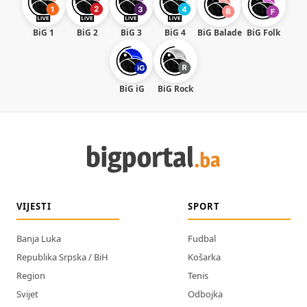
BiG 1
BiG 2
BiG 3
BiG 4
BiG Balade
BiG Folk
BiG iG
BiG Rock
VIJESTI
SPORT
Banja Luka
Fudbal
Republika Srpska / BiH
Košarka
Region
Tenis
Svijet
Odbojka