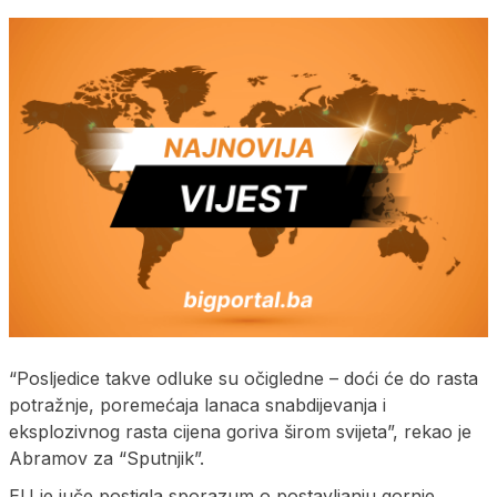
“Posljedice takve odluke su očigledne – doći će do rasta
potražnje, poremećaja lanaca snabdijevanja i
eksplozivnog rasta cijena goriva širom svijeta”, rekao je
Abramov za “Sputnjik”.
EU je juče postigla sporazum o postavljanju gornje