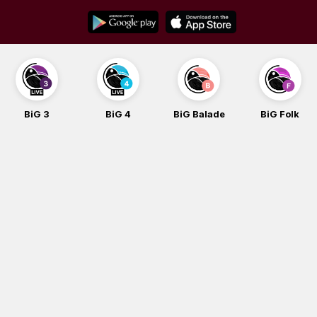
Skip
to
content
BiG 3
BiG 4
BiG Balade
BiG Folk