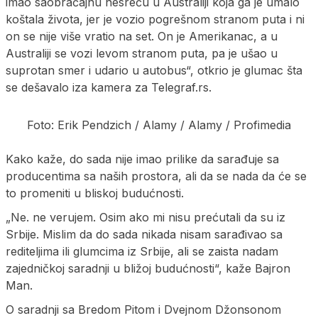
imao saobraćajnu nesreću u Australiji koja ga je umalo
koštala života, jer je vozio pogrešnom stranom puta i ni
on se nije više vratio na set. On je Amerikanac, a u
Australiji se vozi levom stranom puta, pa je ušao u
suprotan smer i udario u autobus“, otkrio je glumac šta
se dešavalo iza kamera za Telegraf.rs.
Foto: Erik Pendzich / Alamy / Alamy / Profimedia
Kako kaže, do sada nije imao prilike da sarađuje sa
producentima sa naših prostora, ali da se nada da će se
to promeniti u bliskoj budućnosti.
„Ne. ne verujem. Osim ako mi nisu prećutali da su iz
Srbije. Mislim da do sada nikada nisam sarađivao sa
rediteljima ili glumcima iz Srbije, ali se zaista nadam
zajedničkoj saradnji u bližoj budućnosti“, kaže Bajron
Man.
O saradnji sa Bredom Pitom i Dvejnom Džonsonom