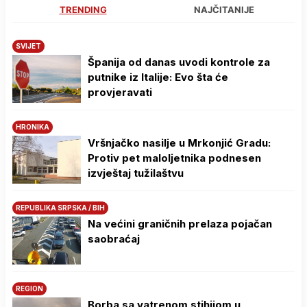
TRENDING
NAJČITANIJE
SVIJET
Španija od danas uvodi kontrole za
putnike iz Italije: Evo šta će
provjeravati
HRONIKA
Vršnjačko nasilje u Mrkonjić Gradu:
Protiv pet maloljetnika podnesen
izvještaj tužilaštvu
REPUBLIKA SRPSKA / BIH
Na većini graničnih prelaza pojačan
saobraćaj
REGION
Borba sa vatrenom stihijom u