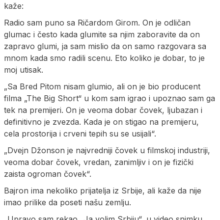
kaže:
Radio sam puno sa Ričardom Girom. On je odličan
glumac i često kada glumite sa njim zaboravite da on
zapravo glumi, ja sam mislio da on samo razgovara sa
mnom kada smo radili scenu. Eto koliko je dobar, to je
moj utisak.
„Sa Bred Pitom nisam glumio, ali on je bio producent
filma „The Big Short“ u kom sam igrao i upoznao sam ga
tek na premijeri. On je veoma dobar čovek, ljubazan i
definitivno je zvezda. Kada je on stigao na premijeru,
cela prostorija i crveni tepih su se usijali“.
„Dvejn Džonson je najvredniji čovek u filmskoj industriji,
veoma dobar čovek, vredan, zanimljiv i on je fizički
zaista ogroman čovek“.
Bajron ima nekoliko prijatelja iz Srbije, ali kaže da nije
imao prilike da poseti našu zemlju.
„Upravo sam rekao „Ja volim Srbiju“, u video snimku.