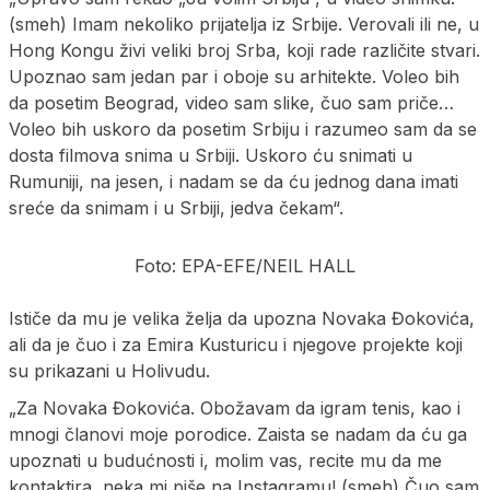
(smeh) Imam nekoliko prijatelja iz Srbije. Verovali ili ne, u
Hong Kongu živi veliki broj Srba, koji rade različite stvari.
Upoznao sam jedan par i oboje su arhitekte. Voleo bih
da posetim Beograd, video sam slike, čuo sam priče…
Voleo bih uskoro da posetim Srbiju i razumeo sam da se
dosta filmova snima u Srbiji. Uskoro ću snimati u
Rumuniji, na jesen, i nadam se da ću jednog dana imati
sreće da snimam i u Srbiji, jedva čekam“.
Foto: EPA-EFE/NEIL HALL
Ističe da mu je velika želja da upozna Novaka Đokovića,
ali da je čuo i za Emira Kusturicu i njegove projekte koji
su prikazani u Holivudu.
„Za Novaka Đokovića. Obožavam da igram tenis, kao i
mnogi članovi moje porodice. Zaista se nadam da ću ga
upoznati u budućnosti i, molim vas, recite mu da me
kontaktira, neka mi piše na Instagramu! (smeh) Čuo sam