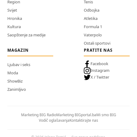
Region
Tenis
Svijet
Odbojka
Hronika
Atletika
Kultura
Formula 1
Saopštenje za medije
Vaterpolo
Ostali sportovi
MAGAZIN
PRATITE NAS
Facebook
Ljubav i seks
Instagram
Moda
X / Twitter
ShowBiz
Zanimljivo
Marketing BIG Radio
Marketing BIGportal.ba
Mi smo BIG
Vodič oglašavanja
Kontaktirajte nas