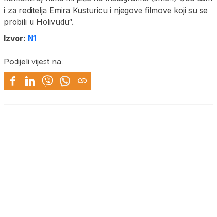
i za reditelja Emira Kusturicu i njegove filmove koji su se
probili u Holivudu“.
Izvor:
N1
Podijeli vijest na: