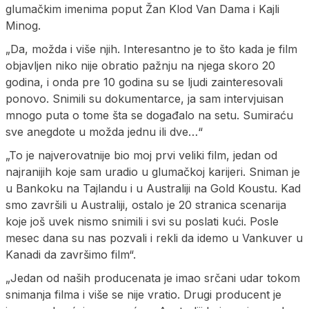
glumačkim imenima poput Žan Klod Van Dama i Kajli
Minog.
„Da, možda i više njih. Interesantno je to što kada je film
objavljen niko nije obratio pažnju na njega skoro 20
godina, i onda pre 10 godina su se ljudi zainteresovali
ponovo. Snimili su dokumentarce, ja sam intervjuisan
mnogo puta o tome šta se događalo na setu. Sumiraću
sve anegdote u možda jednu ili dve…“
„To je najverovatnije bio moj prvi veliki film, jedan od
najranijih koje sam uradio u glumačkoj karijeri. Sniman je
u Bankoku na Tajlandu i u Australiji na Gold Koustu. Kad
smo završili u Australiji, ostalo je 20 stranica scenarija
koje još uvek nismo snimili i svi su poslati kući. Posle
mesec dana su nas pozvali i rekli da idemo u Vankuver u
Kanadi da završimo film“.
„Jedan od naših producenata je imao srčani udar tokom
snimanja filma i više se nije vratio. Drugi producent je