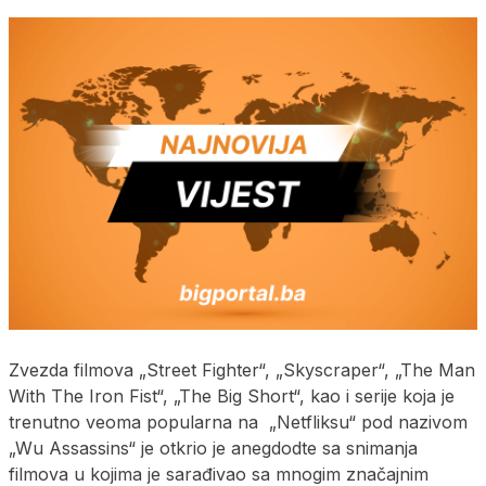
Zvezda filmova „Street Fighter“, „Skyscraper“, „The Man
With The Iron Fist“, „The Big Short“, kao i serije koja je
trenutno veoma popularna na „Netfliksu“ pod nazivom
„Wu Assassins“ je otkrio je anegdodte sa snimanja
filmova u kojima je sarađivao sa mnogim značajnim