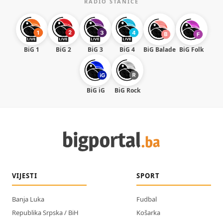
RADIO STANICE
BiG 1
BiG 2
BiG 3
BiG 4
BiG Balade
BiG Folk
BiG iG
BiG Rock
VIJESTI
SPORT
Banja Luka
Fudbal
Republika Srpska / BiH
Košarka