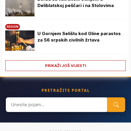
Deliblatskoj peščari i na Stolovima
REGION
U Gornjem Selištu kod Gline parastos
za 56 srpskih civilnih žrtava
PRIKAŽI JOŠ VIJESTI
PRETRAŽITE PORTAL
Search
for: