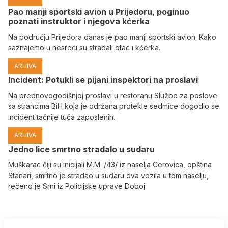
Pao manji sportski avion u Prijedoru, poginuo
poznati instruktor i njegova kćerka
Na području Prijedora danas je pao manji sportski avion. Kako
saznajemo u nesreći su stradali otac i kćerka.
ARHIVA
Incident: Potukli se pijani inspektori na proslavi
Na prednovogodišnjoj proslavi u restoranu Službe za poslove
sa strancima BiH koja je održana protekle sedmice dogodio se
incident tačnije tuča zaposlenih.
ARHIVA
Јedno lice smrtno stradalo u sudaru
Muškarac čiji su inicijali M.M. /43/ iz naselja Cerovica, opština
Stanari, smrtno je stradao u sudaru dva vozila u tom naselju,
rečeno je Srni iz Policijske uprave Doboj.