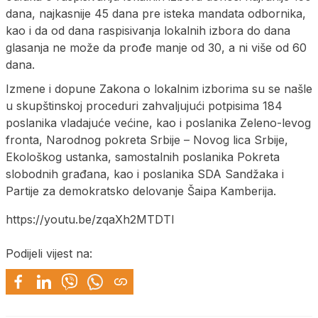
dana, najkasnije 45 dana pre isteka mandata odbornika,
kao i da od dana raspisivanja lokalnih izbora do dana
glasanja ne može da prođe manje od 30, a ni više od 60
dana.
Izmene i dopune Zakona o lokalnim izborima su se našle
u skupštinskoj proceduri zahvaljujući potpisima 184
poslanika vladajuće većine, kao i poslanika Zeleno-levog
fronta, Narodnog pokreta Srbije – Novog lica Srbije,
Ekološkog ustanka, samostalnih poslanika Pokreta
slobodnih građana, kao i poslanika SDA Sandžaka i
Partije za demokratsko delovanje Šaipa Kamberija.
https://youtu.be/zqaXh2MTDTI
Podijeli vijest na: