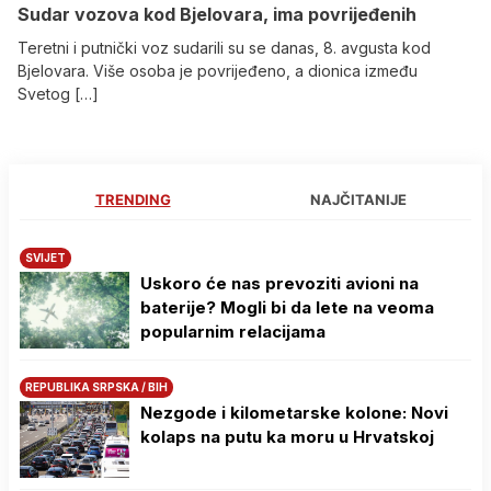
Sudar vozova kod Bjelovara, ima povrijeđenih
Teretni i putnički voz sudarili su se danas, 8. avgusta kod
Bjelovara. Više osoba je povrijeđeno, a dionica između
Svetog […]
TRENDING
NAJČITANIJE
SVIJET
Uskoro će nas prevoziti avioni na
baterije? Mogli bi da lete na veoma
popularnim relacijama
REPUBLIKA SRPSKA / BIH
Nezgode i kilometarske kolone: Novi
kolaps na putu ka moru u Hrvatskoj