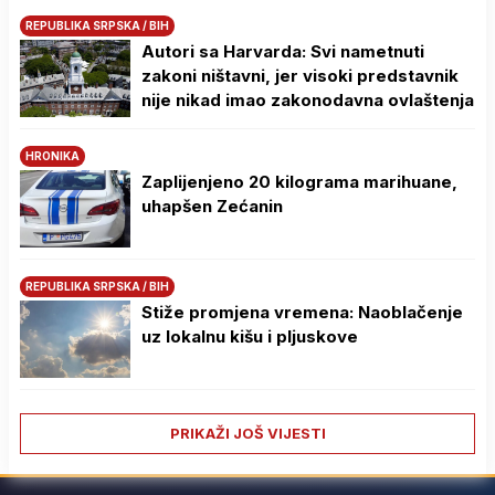
REPUBLIKA SRPSKA / BIH
Autori sa Harvarda: Svi nametnuti
zakoni ništavni, jer visoki predstavnik
nije nikad imao zakonodavna ovlaštenja
HRONIKA
Zaplijenjeno 20 kilograma marihuane,
uhapšen Zećanin
REPUBLIKA SRPSKA / BIH
Stiže promjena vremena: Naoblačenje
uz lokalnu kišu i pljuskove
PRIKAŽI JOŠ VIJESTI