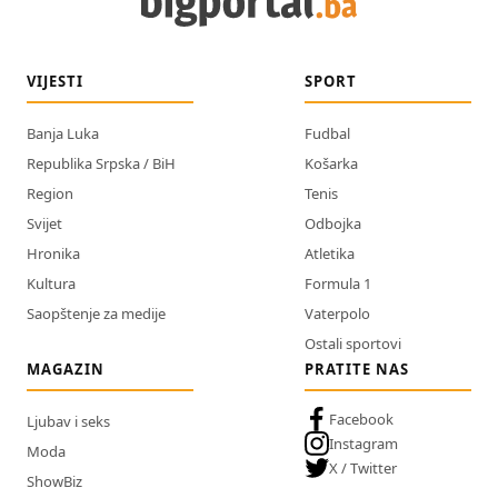
VIJESTI
SPORT
Banja Luka
Fudbal
Republika Srpska / BiH
Košarka
Region
Tenis
Svijet
Odbojka
Hronika
Atletika
Kultura
Formula 1
Saopštenje za medije
Vaterpolo
Ostali sportovi
MAGAZIN
PRATITE NAS
Facebook
Ljubav i seks
Instagram
Moda
X / Twitter
ShowBiz