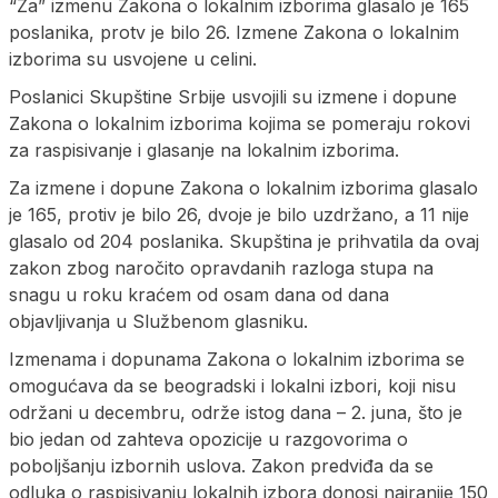
“Za” izmenu Zakona o lokalnim izborima glasalo je 165
poslanika, protv je bilo 26. Izmene Zakona o lokalnim
izborima su usvojene u celini.
Poslanici Skupštine Srbije usvojili su izmene i dopune
Zakona o lokalnim izborima kojima se pomeraju rokovi
za raspisivanje i glasanje na lokalnim izborima.
Za izmene i dopune Zakona o lokalnim izborima glasalo
je 165, protiv je bilo 26, dvoje je bilo uzdržano, a 11 nije
glasalo od 204 poslanika. Skupština je prihvatila da ovaj
zakon zbog naročito opravdanih razloga stupa na
snagu u roku kraćem od osam dana od dana
objavljivanja u Službenom glasniku.
Izmenama i dopunama Zakona o lokalnim izborima se
omogućava da se beogradski i lokalni izbori, koji nisu
održani u decembru, održe istog dana – 2. juna, što je
bio jedan od zahteva opozicije u razgovorima o
poboljšanju izbornih uslova. Zakon predviđa da se
odluka o raspisivanju lokalnih izbora donosi najranije 150