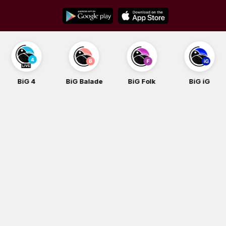
Skip
to
content
BiG 4
BiG Balade
BiG Folk
BiG iG