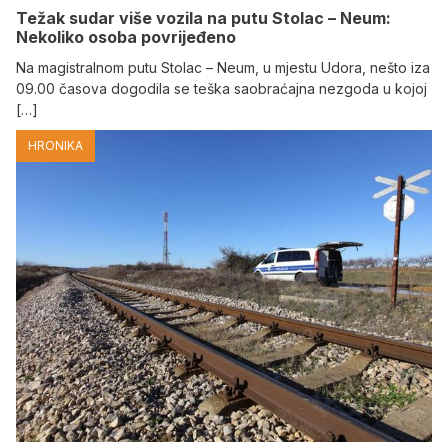
Težak sudar više vozila na putu Stolac – Neum:
Nekoliko osoba povrijeđeno
Na magistralnom putu Stolac – Neum, u mjestu Udora, nešto iza
09.00 časova dogodila se teška saobraćajna nezgoda u kojoj
[…]
HRONIKA