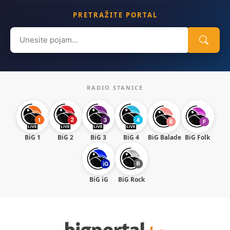
PRETRAŽITE PORTAL
Search
for:
RADIO STANICE
BiG 1
BiG 2
BiG 3
BiG 4
BiG Balade
BiG Folk
BiG iG
BiG Rock