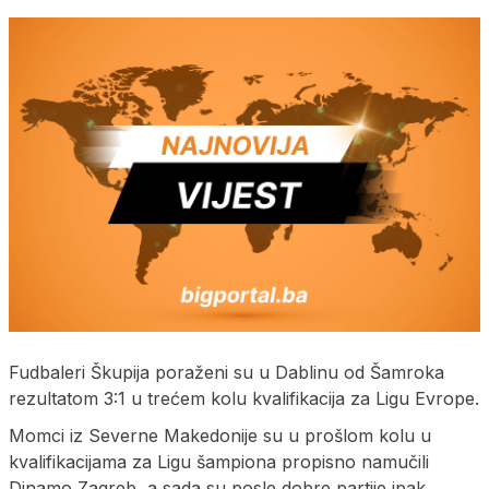
Fudbaleri Škupija poraženi su u Dablinu od Šamroka
rezultatom 3:1 u trećem kolu kvalifikacija za Ligu Evrope.
Momci iz Severne Makedonije su u prošlom kolu u
kvalifikacijama za Ligu šampiona propisno namučili
Dinamo Zagreb, a sada su posle dobre partije ipak