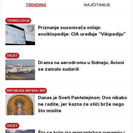
TRENDING
NAJČITANIJE
TEHNOLOGIJA
Priznanje suosnivača onlajn
enciklopedije: CIA uređuje “Vikipediju”
SVIJET
Drama na aerodromu u Sidneju: Avioni
se zamalo sudarili
REPUBLIKA SRPSKA / BIH
Danas je Sveti Pantelejmon: Ovo nikako
ne radite, jer kazna će stići brže nego
što mislite
SVIJET
Šta se krije iza migrantskog cunamija i