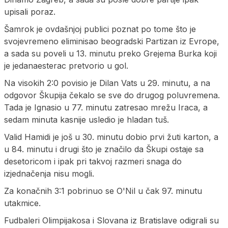
upisali poraz.
Šamrok je ovdašnjoj publici poznat po tome što je
svojevremeno eliminisao beogradski Partizan iz Evrope,
a sada su poveli u 13. minutu preko Grejema Burka koji
je jedanaesterac pretvorio u gol.
Na visokih 2:0 povisio je Dilan Vats u 29. minutu, a na
odgovor Škupija čekalo se sve do drugog poluvremena.
Tada je Ignasio u 77. minutu zatresao mrežu Iraca, a
sedam minuta kasnije usledio je hladan tuš.
Valid Hamidi je još u 30. minutu dobio prvi žuti karton, a
u 84. minutu i drugi što je značilo da Škupi ostaje sa
desetoricom i ipak pri takvoj razmeri snaga do
izjednačenja nisu mogli.
Za konačnih 3:1 pobrinuo se O'Nil u čak 97. minutu
utakmice.
Fudbaleri Olimpijakosa i Slovana iz Bratislave odigrali su