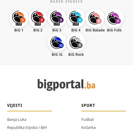
RADIO STANICE
BiG 1
BiG 2
BiG 3
BiG 4
BiG Balade
BiG Folk
BiG iG
BiG Rock
VIJESTI
SPORT
Banja Luka
Fudbal
Republika Srpska / BiH
Košarka