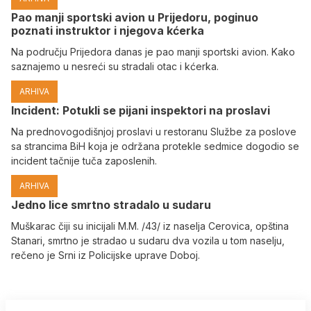
Pao manji sportski avion u Prijedoru, poginuo
poznati instruktor i njegova kćerka
Na području Prijedora danas je pao manji sportski avion. Kako
saznajemo u nesreći su stradali otac i kćerka.
ARHIVA
Incident: Potukli se pijani inspektori na proslavi
Na prednovogodišnjoj proslavi u restoranu Službe za poslove
sa strancima BiH koja je održana protekle sedmice dogodio se
incident tačnije tuča zaposlenih.
ARHIVA
Јedno lice smrtno stradalo u sudaru
Muškarac čiji su inicijali M.M. /43/ iz naselja Cerovica, opština
Stanari, smrtno je stradao u sudaru dva vozila u tom naselju,
rečeno je Srni iz Policijske uprave Doboj.