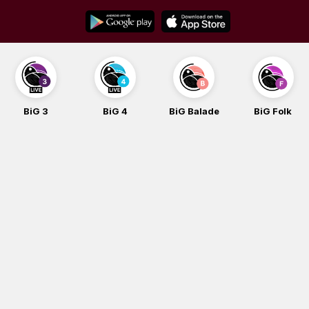
Skip
to
content
BiG 3
BiG 4
BiG Balade
BiG Folk