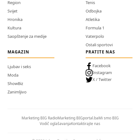
Region
Tenis
Svijet
Odbojka
Hronika
Atletika
Kultura
Formula 1
Saopštenje za medije
Vaterpolo
Ostali sportovi
MAGAZIN
PRATITE NAS
Facebook
Ljubav i seks
Instagram
Moda
X / Twitter
ShowBiz
Zanimljivo
Marketing BIG Radio
Marketing BIGportal.ba
Mi smo BIG
Vodič oglašavanja
Kontaktirajte nas