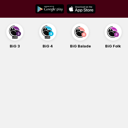
Skip
to
content
BiG 3
BiG 4
BiG Balade
BiG Folk