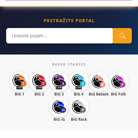
PRETRAŽITE PORTAL
Search
for:
RADIO STANICE
BiG 1
BiG 2
BiG 3
BiG 4
BiG Balade
BiG Folk
BiG iG
BiG Rock