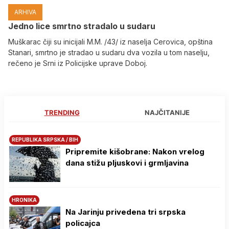
ARHIVA
Јedno lice smrtno stradalo u sudaru
Muškarac čiji su inicijali M.M. /43/ iz naselja Cerovica, opština
Stanari, smrtno je stradao u sudaru dva vozila u tom naselju,
rečeno je Srni iz Policijske uprave Doboj.
TRENDING
NAJČITANIJE
REPUBLIKA SRPSKA / BIH
Pripremite kišobrane: Nakon vrelog
dana stižu pljuskovi i grmljavina
HRONIKA
Na Јarinju privedena tri srpska
policajca