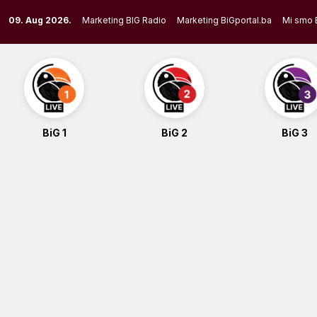
Skip
09. Aug 2026.
Marketing BIG Radio
Marketing BiGportal.ba
Mi smo 
to
content
BiG 1
BiG 2
BiG 3