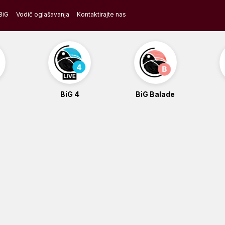
BiG
Vodič oglašavanja
Kontaktirajte nas
BiG 4
BiG Balade