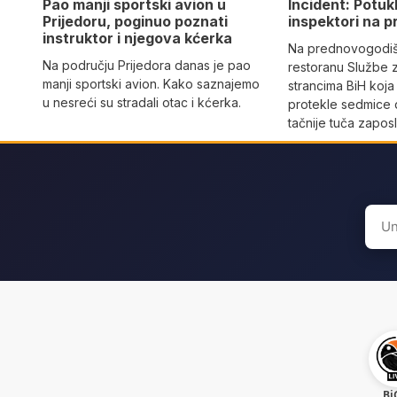
Pao manji sportski avion u
Incident: Potukl
Prijedoru, poginuo poznati
inspektori na p
instruktor i njegova kćerka
Na prednovogodišn
Na području Prijedora danas je pao
restoranu Službe 
manji sportski avion. Kako saznajemo
strancima BiH koja
u nesreći su stradali otac i kćerka.
protekle sedmice 
tačnije tuča zaposl
Sear
for:
Bi