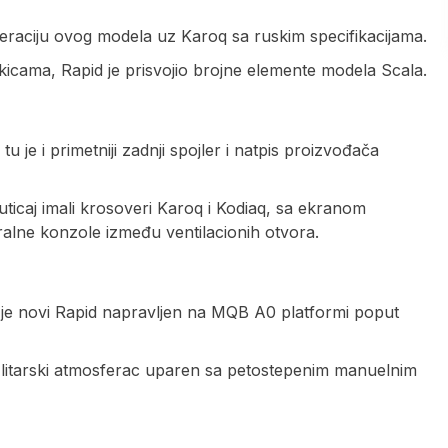
neraciju ovog modela uz Karoq sa ruskim specifikacijama.
icama, Rapid je prisvojio brojne elemente modela Scala.
 je i primetniji zadnji spojler i natpis proizvođača
 uticaj imali krosoveri Karoq i Kodiaq, sa ekranom
tralne konzole između ventilacionih otvora.
 li je novi Rapid napravljen na MQB A0 platformi poput
1,6-litarski atmosferac uparen sa petostepenim manuelnim