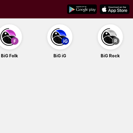
BiG Folk
BiG iG
BiG Rock