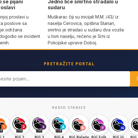
i se pijani
Јedno lice smrtno stradalo u
roslavi
sudaru
joj proslavi u
Muškarac čiji su inicijali M.M. /43/ iz
za poslove sa
naselja Cerovica, opština Stanari,
 je održana
smrtno je stradao u sudaru dva vozila
dogodio se incident
u tom naselju, rečeno je Srni iz
enih.
Policijske uprave Doboj.
PRETRAŽITE PORTAL
ch
RADIO STANICE
G 1
BiG 2
BiG 3
BiG 4
BiG Balade
BiG Folk
BiG iG
BiG