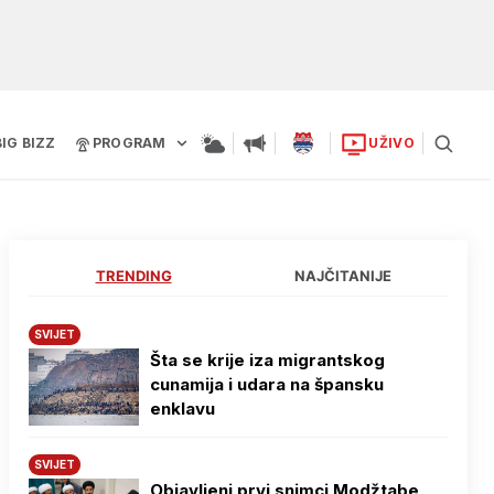
BIG BIZZ
PROGRAM
UŽIVO
TRENDING
NAJČITANIJE
SVIJET
Šta se krije iza migrantskog
cunamija i udara na špansku
enklavu
SVIJET
Objavljeni prvi snimci Modžtabe