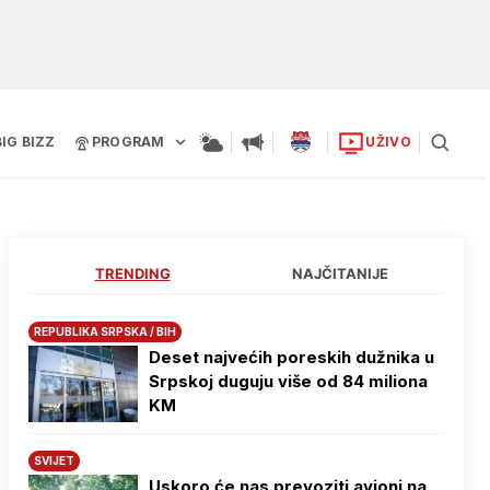
BIG BIZZ
PROGRAM
UŽIVO
TRENDING
NAJČITANIJE
REPUBLIKA SRPSKA / BIH
Deset najvećih poreskih dužnika u
Srpskoj duguju više od 84 miliona
KM
SVIJET
Uskoro će nas prevoziti avioni na