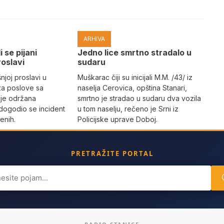
ARHIVA
i se pijani
Јedno lice smrtno stradalo u
roslavi
sudaru
joj proslavi u
Muškarac čiji su inicijali M.M. /43/ iz
za poslove sa
naselja Cerovica, opština Stanari,
 je održana
smrtno je stradao u sudaru dva vozila
dogodio se incident
u tom naselju, rečeno je Srni iz
enih.
Policijske uprave Doboj.
PRETRAŽITE PORTAL
ch