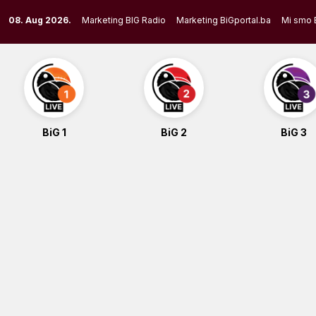
Skip
08. Aug 2026.
Marketing BIG Radio
Marketing BiGportal.ba
Mi smo 
to
content
BiG 1
BiG 2
BiG 3