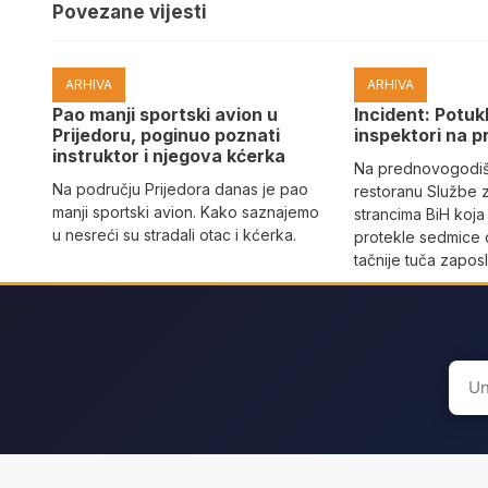
Povezane vijesti
ARHIVA
ARHIVA
Pao manji sportski avion u
Incident: Potukl
Prijedoru, poginuo poznati
inspektori na p
instruktor i njegova kćerka
Na prednovogodišn
Na području Prijedora danas je pao
restoranu Službe 
manji sportski avion. Kako saznajemo
strancima BiH koja
u nesreći su stradali otac i kćerka.
protekle sedmice 
tačnije tuča zaposl
Sear
for: