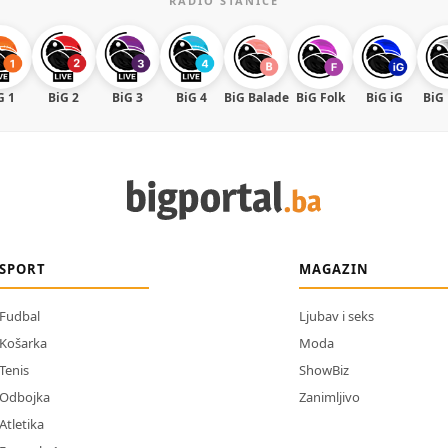
RADIO STANICE
G 1
BiG 2
BiG 3
BiG 4
BiG Balade
BiG Folk
BiG iG
BiG
SPORT
MAGAZIN
Fudbal
Ljubav i seks
Košarka
Moda
Tenis
ShowBiz
Odbojka
Zanimljivo
Atletika