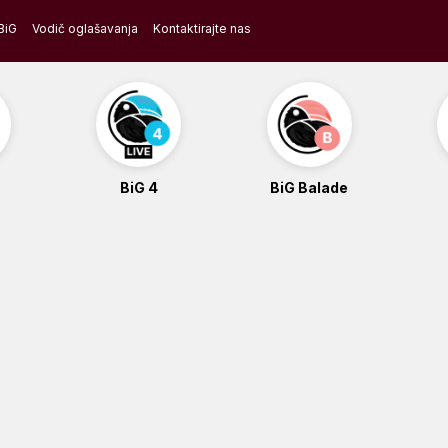
BiG
Vodič oglašavanja
Kontaktirajte nas
BiG 4
BiG Balade