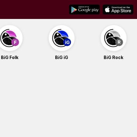
BiG Folk
BiG iG
BiG Rock