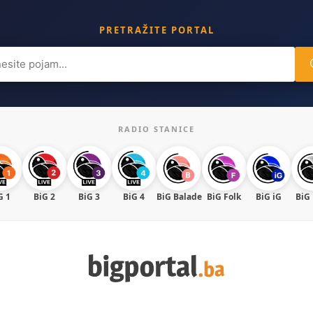
PRETRAŽITE PORTAL
ch
RADIO STANICE
G 1
BiG 2
BiG 3
BiG 4
BiG Balade
BiG Folk
BiG iG
BiG