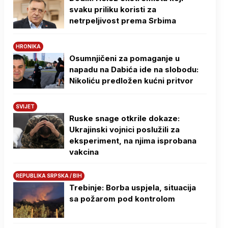
svaku priliku koristi za
netrpeljivost prema Srbima
HRONIKA
Osumnjičeni za pomaganje u
napadu na Dabića ide na slobodu:
Nikoliću predložen kućni pritvor
SVIJET
Ruske snage otkrile dokaze:
Ukrajinski vojnici poslužili za
eksperiment, na njima isprobana
vakcina
REPUBLIKA SRPSKA / BIH
Trebinje: Borba uspjela, situacija
sa požarom pod kontrolom