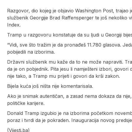
Razgovor, dio kojeg je objavio Washington Post, trajao 
službenik Georgije Brad Raffensperger te još nekoliko v
Index.
Tramp u razgovoru konstatuje da su ljudi u Georgiji bijes
“Vidi, sve što tražim je da pronađeš 11.780 glasova. Je
pobijedili na izborima.
Državni službenik mu kaže da to ne može napraviti. Tram
da je on pobjednik. Pita jesu li namješteni izbori, govor
nije tako, a Tramp mu prijeti i govori da krši zakon.
Bijela kuća još ništa nije komentarisala.
Ako je snimak autentičan, a zasad nema dokaza da nije
političke karijere.
Donald Tramp izgubio je na izborima početkom novemb
poraz i tvrdi da je pokraden. Inauguracija novog predsjed
(Vijesti.ba)