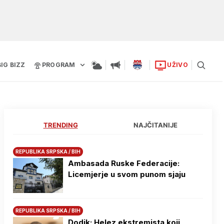
BIG BIZZ
PROGRAM
UŽIVO
TRENDING
NAJČITANIJE
REPUBLIKA SRPSKA / BIH
Ambasada Ruske Federacije:
Licemjerje u svom punom sjaju
REPUBLIKA SRPSKA / BIH
Dodik: Helez ekstremista koji