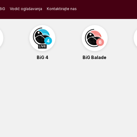
BiG
Vodič oglašavanja
Kontaktirajte nas
BiG 4
BiG Balade