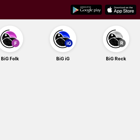
BiG Folk
BiG iG
BiG Rock