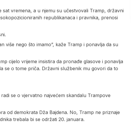
je sat vremena, a u njemu su učestvovali Tramp, državni
isokopozicioniranih republikanaca i pravnika, prenosi
ni.
dan više nego što imamo”, kaže Tramp i ponavlja da su
p cijelo vrijeme insistira da pronađe glasove i ponavlja
i da se o tome priča. Državni službenik mu govori da to
, radi se o vjervatno najvećem skandalu Trampove
ra od demokrata Dža Bajdena. No, Tramp ne priznaje
nika trebala bi se održati 20. januara.