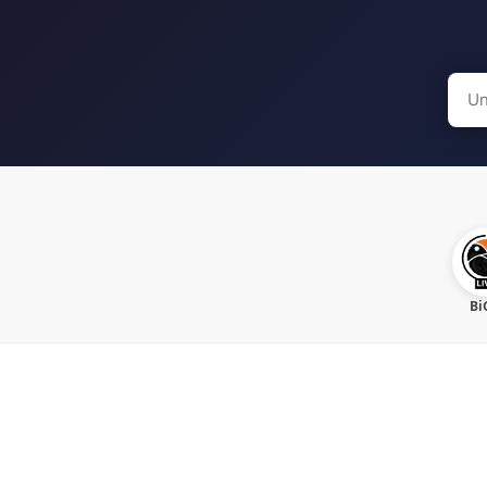
Sear
for:
Bi