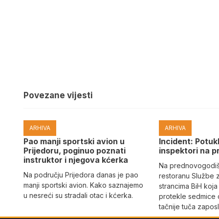
Povezane vijesti
ARHIVA
ARHIVA
Pao manji sportski avion u
Incident: Potukl
Prijedoru, poginuo poznati
inspektori na p
instruktor i njegova kćerka
Na prednovogodišn
Na području Prijedora danas je pao
restoranu Službe 
manji sportski avion. Kako saznajemo
strancima BiH koja
u nesreći su stradali otac i kćerka.
protekle sedmice 
tačnije tuča zaposl