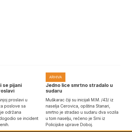
ARHIVA
i se pijani
Јedno lice smrtno stradalo u
roslavi
sudaru
joj proslavi u
Muškarac čiji su inicijali M.M. /43/ iz
za poslove sa
naselja Cerovica, opština Stanari,
 je održana
smrtno je stradao u sudaru dva vozila
dogodio se incident
u tom naselju, rečeno je Srni iz
enih.
Policijske uprave Doboj.