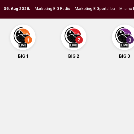
Skip
06. Aug 2026.
Marketing BIG Radio
Marketing BiGportal.ba
Mi smo 
to
content
BiG 1
BiG 2
BiG 3