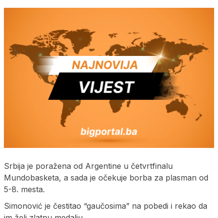
Srbija je poražena od Argentine u četvrtfinalu
Mundobasketa, a sada je očekuje borba za plasman od
5-8. mesta.
Simonović je čestitao “gaučosima” na pobedi i rekao da
im želi zlatnu medalju.