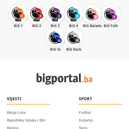
BiG 1
BiG 2
BiG 3
BiG 4
BiG Balade
BiG Folk
BiG iG
BiG Rock
VIJESTI
SPORT
Banja Luka
Fudbal
Republika Srpska / BiH
Košarka
Region
Tenis