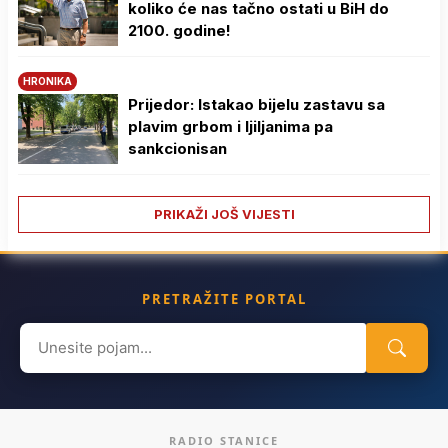
koliko će nas tačno ostati u BiH do
2100. godine!
HRONIKA
Prijedor: Istakao bijelu zastavu sa
plavim grbom i ljiljanima pa
sankcionisan
PRIKAŽI JOŠ VIJESTI
PRETRAŽITE PORTAL
Search
for:
RADIO STANICE