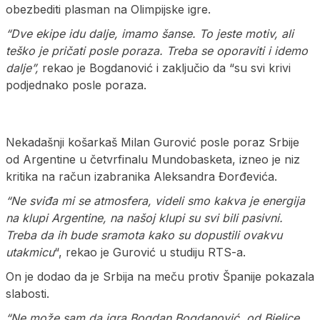
obezbediti plasman na Olimpijske igre.
“Dve ekipe idu dalje, imamo šanse. To jeste motiv, ali
teško je pričati posle poraza. Treba se oporaviti i idemo
dalje”,
rekao je Bogdanović i zaključio da “su svi krivi
podjednako posle poraza.
Nekadašnji košarkaš Milan Gurović posle poraz Srbije
od Argentine u četvrfinalu Mundobasketa, izneo je niz
kritika na račun izabranika Aleksandra Đorđevića.
“Ne sviđa mi se atmosfera, videli smo kakva je energija
na klupi Argentine, na našoj klupi su svi bili pasivni.
Treba da ih bude sramota kako su dopustili ovakvu
utakmicu
“, rekao je Gurović u studiju RTS-a.
On je dodao da je Srbija na meču protiv Španije pokazala
slabosti.
“Ne može sam da igra Bogdan Bogdanović, od Bjelice