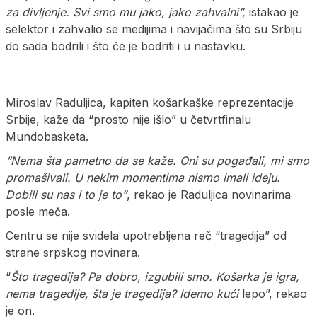
za divljenje. Svi smo mu jako, jako zahvalni”,
istakao je
selektor i zahvalio se medijima i navijačima što su Srbiju
do sada bodrili i što će je bodriti i u nastavku.
Miroslav Raduljica, kapiten košarkaške reprezentacije
Srbije, kaže da “prosto nije išlo” u četvrtfinalu
Mundobasketa.
“Nema šta pametno da se kaže. Oni su pogađali, mi smo
promašivali. U nekim momentima nismo imali ideju.
Dobili su nas i to je to”
, rekao je Raduljica novinarima
posle meča.
Centru se nije svidela upotrebljena reč “tragedija” od
strane srpskog novinara.
“
Što tragedija? Pa dobro, izgubili smo. Košarka je igra,
nema tragedije, šta je tragedija? Idemo kući
lepo”, rekao
je on.