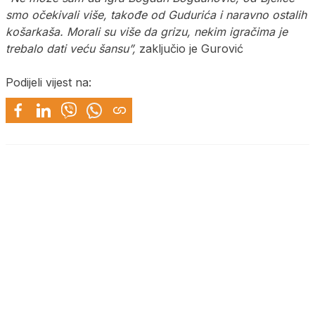
smo očekivali više, takođe od Gudurića i naravno ostalih
košarkaša. Morali su više da grizu, nekim igračima je
trebalo dati veću šansu”,
zaključio je Gurović
Podijeli vijest na: