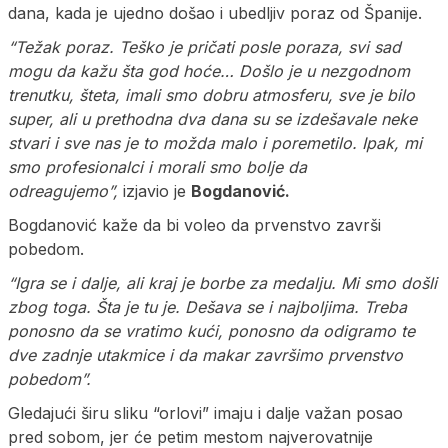
dana, kada je ujedno došao i ubedljiv poraz od Španije.
“Težak poraz. Teško je pričati posle poraza, svi sad
mogu da kažu šta god hoće… Došlo je u nezgodnom
trenutku, šteta, imali smo dobru atmosferu, sve je bilo
super, ali u prethodna dva dana su se izdešavale neke
stvari i sve nas je to možda malo i poremetilo. Ipak, mi
smo profesionalci i morali smo bolje da
odreagujemo”,
izjavio je
Bogdanović.
Bogdanović kaže da bi voleo da prvenstvo završi
pobedom.
“Igra se i dalje, ali kraj je borbe za medalju. Mi smo došli
zbog toga. Šta je tu je. Dešava se i najboljima. Treba
ponosno da se vratimo kući, ponosno da odigramo te
dve zadnje utakmice i da makar završimo prvenstvo
pobedom”.
Gledajući širu sliku “orlovi” imaju i dalje važan posao
pred sobom, jer će petim mestom najverovatnije