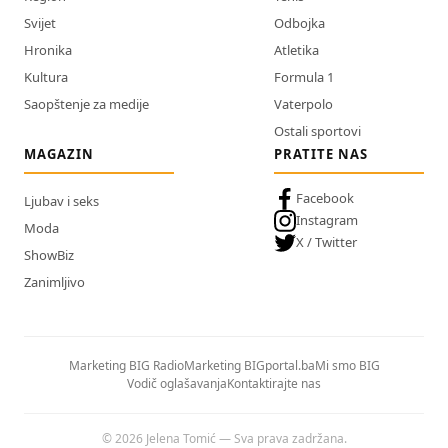
Svijet
Odbojka
Hronika
Atletika
Kultura
Formula 1
Saopštenje za medije
Vaterpolo
Ostali sportovi
MAGAZIN
PRATITE NAS
Facebook
Ljubav i seks
Instagram
Moda
X / Twitter
ShowBiz
Zanimljivo
Marketing BIG Radio
Marketing BIGportal.ba
Mi smo BIG
Vodič oglašavanja
Kontaktirajte nas
© 2026 Jelena Tomić — Sva prava zadržana.