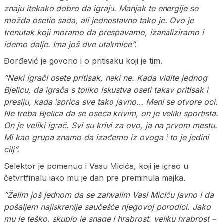
znaju itekako dobro da igraju. Manjak te energije se
možda osetio sada, ali jednostavno tako je. Ovo je
trenutak koji moramo da prespavamo, izanaliziramo i
idemo dalje. Ima još dve utakmice”.
Đorđević je govorio i o pritisaku koji je tim.
“Neki igrači osete pritisak, neki ne. Kada vidite jednog
Bjelicu, da igrača s toliko iskustva oseti takav pritisak i
presiju, kada isprica sve tako javno… Meni se otvore oci.
Ne treba Bjelica da se oseća krivim, on je veliki sportista.
On je veliki igrač. Svi su krivi za ovo, ja na prvom mestu.
Mi kao grupa znamo da izađemo iz ovoga i to je jedini
cilj”.
Selektor je pomenuo i Vasu Micića, koji je igrao u
četvrtfinalu iako mu je dan pre preminula majka.
“Želim još jednom da se zahvalim Vasi Miciću javno i da
pošaljem najiskrenije saučešće njegovoj porodici. Jako
mu je teško, skupio je snage i hrabrost, veliku hrabrost –