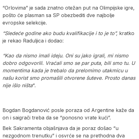
“Orlovima” je sada znatno otežan put na Olimpijske igre,
pošto će plasman sa SP obezbediti dve najbolje
evropske selekcije.
“Sledeće godine ako budu kvalifikacije i to je to”,
kratko
je rekao Raduljica i dodao:
“Kao da nismo imali ideju. Oni su jako igrali, mi nismo
dobro odgovorili. Vraćali smo se par puta, bili smo tu. U
momentima kada je trebalo da prelomimo utakmicu u
našu korist smo promašili otvorene šuteve. Prosto danas
nije išlo ništa
“.
Bogdan Bogdanović posle poraza od Argentine kaže da
on i saigrači treba da se “ponosno vrate kući”.
Bek Sakramenta objašnjava da je poraz došao “u
nezgodnom trenutku” i osvrće se na prethodna dva