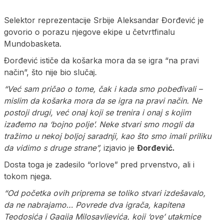
Selektor reprezentacije Srbije Aleksandar Đorđević je
govorio o porazu njegove ekipe u četvrtfinalu
Mundobasketa.
Đorđević ističe da košarka mora da se igra “na pravi
način”, što nije bio slučaj.
“Već sam pričao o tome, čak i kada smo pobeđivali –
mislim da košarka mora da se igra na pravi način. Ne
postoji drugi, već onaj koji se trenira i onaj s kojim
izađemo na ‘bojno polje’. Neke stvari smo mogli da
tražimo u nekoj boljoj saradnji, kao što smo imali priliku
da vidimo s druge strane”,
izjavio je
Đorđević.
Dosta toga je zadesilo “orlove” pred prvenstvo, ali i
tokom njega.
“Od početka ovih priprema se toliko stvari izdešavalo,
da ne nabrajamo… Povrede dva igrača, kapitena
Teodosića i Gagija Milosavljevića, koji ‘ove’ utakmice