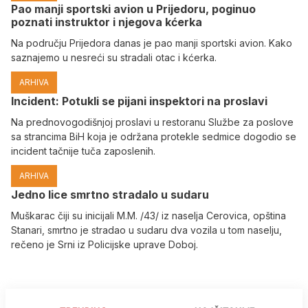
Pao manji sportski avion u Prijedoru, poginuo
poznati instruktor i njegova kćerka
Na području Prijedora danas je pao manji sportski avion. Kako
saznajemo u nesreći su stradali otac i kćerka.
ARHIVA
Incident: Potukli se pijani inspektori na proslavi
Na prednovogodišnjoj proslavi u restoranu Službe za poslove
sa strancima BiH koja je održana protekle sedmice dogodio se
incident tačnije tuča zaposlenih.
ARHIVA
Јedno lice smrtno stradalo u sudaru
Muškarac čiji su inicijali M.M. /43/ iz naselja Cerovica, opština
Stanari, smrtno je stradao u sudaru dva vozila u tom naselju,
rečeno je Srni iz Policijske uprave Doboj.