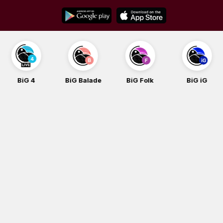
Skip
to
content
BiG 4
BiG Balade
BiG Folk
BiG iG