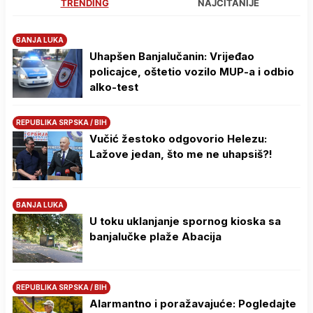
TRENDING
NAJČITANIJE
BANJA LUKA
Uhapšen Banjalučanin: Vrijeđao
policajce, oštetio vozilo MUP-a i odbio
alko-test
REPUBLIKA SRPSKA / BIH
Vučić žestoko odgovorio Helezu:
Lažove jedan, što me ne uhapsiš?!
BANJA LUKA
U toku uklanjanje spornog kioska sa
banjalučke plaže Abacija
REPUBLIKA SRPSKA / BIH
Alarmantno i poražavajuće: Pogledajte