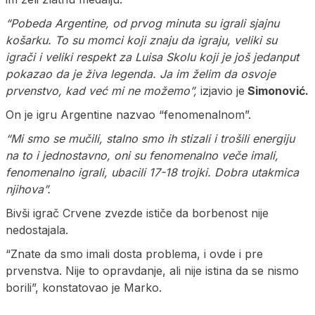
“Pobeda Argentine, od prvog minuta su igrali sjajnu
košarku. To su momci koji znaju da igraju, veliki su
igrači i veliki respekt za Luisa Skolu koji je još jedanput
pokazao da je živa legenda. Ja im želim da osvoje
prvenstvo, kad već mi ne možemo”,
izjavio je
Simonović.
On je igru Argentine nazvao “fenomenalnom”.
“Mi smo se mučili, stalno smo ih stizali i trošili energiju
na to i jednostavno, oni su fenomenalno veče imali,
fenomenalno igrali, ubacili 17-18 trojki. Dobra utakmica
njihova”.
Bivši igrač Crvene zvezde ističe da borbenost nije
nedostajala.
“Znate da smo imali dosta problema, i ovde i pre
prvenstva. Nije to opravdanje, ali nije istina da se nismo
borili”, konstatovao je Marko.