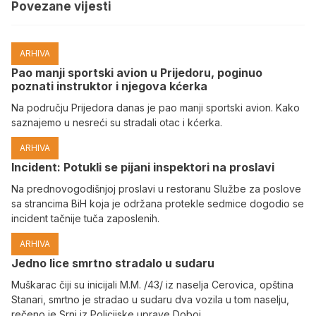
Povezane vijesti
ARHIVA
Pao manji sportski avion u Prijedoru, poginuo
poznati instruktor i njegova kćerka
Na području Prijedora danas je pao manji sportski avion. Kako
saznajemo u nesreći su stradali otac i kćerka.
ARHIVA
Incident: Potukli se pijani inspektori na proslavi
Na prednovogodišnjoj proslavi u restoranu Službe za poslove
sa strancima BiH koja je održana protekle sedmice dogodio se
incident tačnije tuča zaposlenih.
ARHIVA
Јedno lice smrtno stradalo u sudaru
Muškarac čiji su inicijali M.M. /43/ iz naselja Cerovica, opština
Stanari, smrtno je stradao u sudaru dva vozila u tom naselju,
rečeno je Srni iz Policijske uprave Doboj.