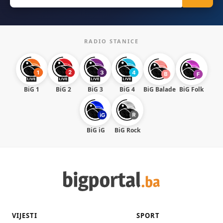
RADIO STANICE
BiG 1
BiG 2
BiG 3
BiG 4
BiG Balade
BiG Folk
BiG iG
BiG Rock
VIJESTI
SPORT