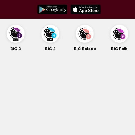
Skip
to
content
BiG 3
BiG 4
BiG Balade
BiG Folk