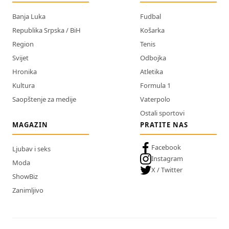
Banja Luka
Fudbal
Republika Srpska / BiH
Košarka
Region
Tenis
Svijet
Odbojka
Hronika
Atletika
Kultura
Formula 1
Saopštenje za medije
Vaterpolo
Ostali sportovi
MAGAZIN
PRATITE NAS
Facebook
Ljubav i seks
Instagram
Moda
X / Twitter
ShowBiz
Zanimljivo