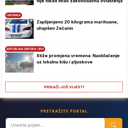
nije nikad imao zakonodavna ovlaštenja
HRONIKA
Zaplijenjeno 20 kilograma marihuane,
uhapšen Zećanin
REPUBLIKA SRPSKA / BIH
Stiže promjena vremena: Naoblačenje
uz lokalnu kišu i pljuskove
PRIKAŽI JOŠ VIJESTI
PRETRAŽITE PORTAL
Search
for: