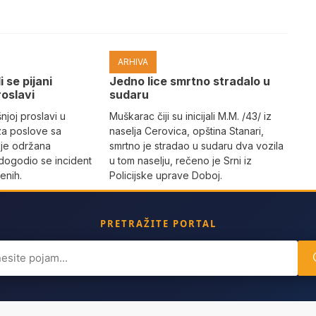
ARHIVA
i se pijani
Јedno lice smrtno stradalo u
roslavi
sudaru
joj proslavi u
Muškarac čiji su inicijali M.M. /43/ iz
za poslove sa
naselja Cerovica, opština Stanari,
 je održana
smrtno je stradao u sudaru dva vozila
dogodio se incident
u tom naselju, rečeno je Srni iz
enih.
Policijske uprave Doboj.
PRETRAŽITE PORTAL
ch