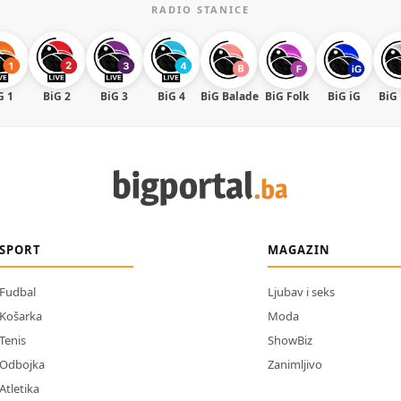
RADIO STANICE
G 1
BiG 2
BiG 3
BiG 4
BiG Balade
BiG Folk
BiG iG
BiG
SPORT
MAGAZIN
Fudbal
Ljubav i seks
Košarka
Moda
Tenis
ShowBiz
Odbojka
Zanimljivo
Atletika