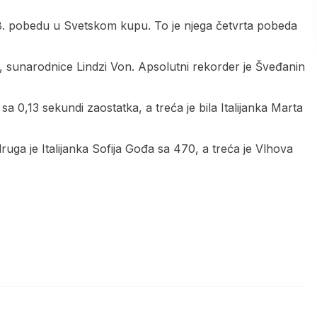
a 78. pobedu u Svetskom kupu. To je njega četvrta pobeda
, sunarodnice Lindzi Von. Apsolutni rekorder je Šveđanin
a 0,13 sekundi zaostatka, a treća je bila Italijanka Marta
ga je Italijanka Sofija Gođa sa 470, a treća je Vlhova