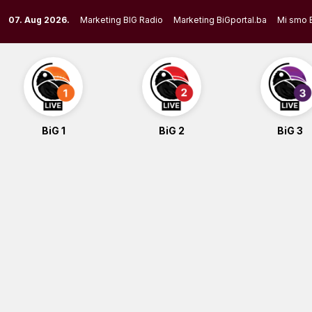
Skip
07. Aug 2026.
Marketing BIG Radio
Marketing BiGportal.ba
Mi smo 
to
content
BiG 1
BiG 2
BiG 3