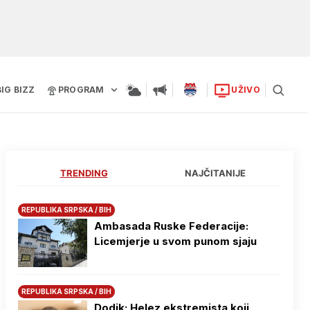
BIG BIZZ
PROGRAM
UŽIVO
TRENDING
NAJČITANIJE
REPUBLIKA SRPSKA / BIH
Ambasada Ruske Federacije:
Licemjerje u svom punom sjaju
REPUBLIKA SRPSKA / BIH
Dodik: Helez ekstremista koji