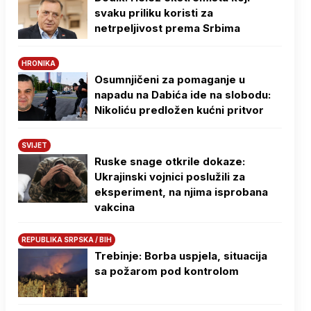
svaku priliku koristi za
netrpeljivost prema Srbima
HRONIKA
Osumnjičeni za pomaganje u
napadu na Dabića ide na slobodu:
Nikoliću predložen kućni pritvor
SVIJET
Ruske snage otkrile dokaze:
Ukrajinski vojnici poslužili za
eksperiment, na njima isprobana
vakcina
REPUBLIKA SRPSKA / BIH
Trebinje: Borba uspjela, situacija
sa požarom pod kontrolom