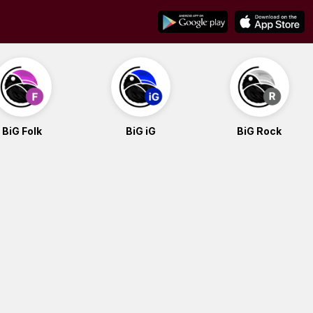
BiG Folk
BiG iG
BiG Rock