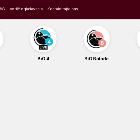
BiG
Vodič oglašavanja
Kontaktirajte nas
BiG 4
BiG Balade