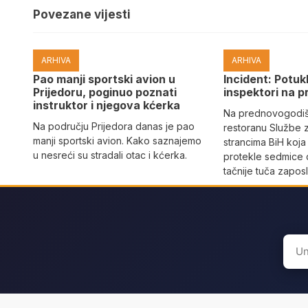
Povezane vijesti
ARHIVA
ARHIVA
Pao manji sportski avion u
Incident: Potukl
Prijedoru, poginuo poznati
inspektori na p
instruktor i njegova kćerka
Na prednovogodišn
Na području Prijedora danas je pao
restoranu Službe 
manji sportski avion. Kako saznajemo
strancima BiH koja
u nesreći su stradali otac i kćerka.
protekle sedmice 
tačnije tuča zaposl
Sear
for: