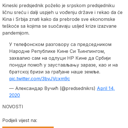
Kineski predsjednik poželio je srpskom predsjedniku
ličnu sreću i dalji uspjeh u vođenju države i rekao da će
Kina i Srbija znati kako da prebrode sve ekonomske
teškoće sa kojima se suočavaju usljed krize izazvane
pandemijom.
У телефонском разговору са председником
Народне Републике Кине Си Ђинпингом,
захвалио сам на одлуци НР Кине да Србији
понуди помоћ у заустављању заразе, као и на
братској бризи за грађане наше земље.
pic.twitter.com/3bvJVcxm9c
— Александар Вучић (@predsednikrs)
April 14,
2020
NOVOSTI
Podijeli vijest na: