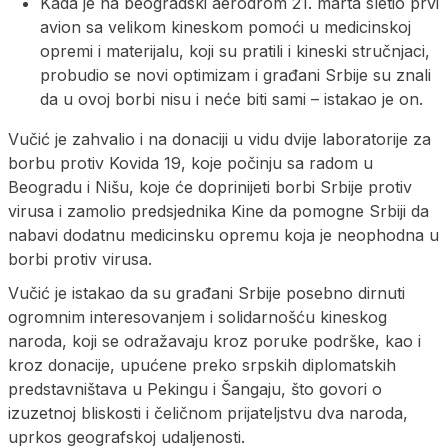
Kada je na beogradski aerodrom 21. marta sletio prvi
avion sa velikom kineskom pomoći u medicinskoj
opremi i materijalu, koji su pratili i kineski stručnjaci,
probudio se novi optimizam i građani Srbije su znali
da u ovoj borbi nisu i neće biti sami – istakao je on.
Vučić je zahvalio i na donaciji u vidu dvije laboratorije za
borbu protiv Kovida 19, koje počinju sa radom u
Beogradu i Nišu, koje će doprinijeti borbi Srbije protiv
virusa i zamolio predsjednika Kine da pomogne Srbiji da
nabavi dodatnu medicinsku opremu koja je neophodna u
borbi protiv virusa.
Vučić je istakao da su građani Srbije posebno dirnuti
ogromnim interesovanjem i solidarnošću kineskog
naroda, koji se odražavaju kroz poruke podrške, kao i
kroz donacije, upućene preko srpskih diplomatskih
predstavništava u Pekingu i Šangaju, što govori o
izuzetnoj bliskosti i čeličnom prijateljstvu dva naroda,
uprkos geografskoj udaljenosti.