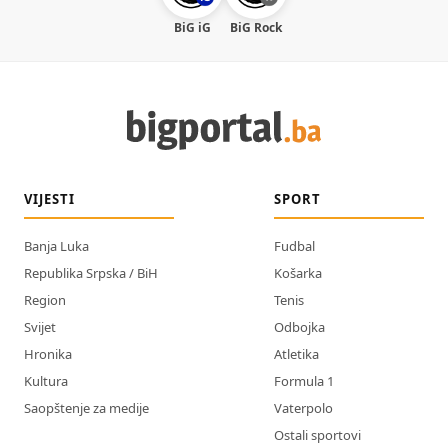
BiG iG
BiG Rock
VIJESTI
SPORT
Banja Luka
Fudbal
Republika Srpska / BiH
Košarka
Region
Tenis
Svijet
Odbojka
Hronika
Atletika
Kultura
Formula 1
Saopštenje za medije
Vaterpolo
Ostali sportovi