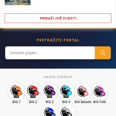
PRIKAŽI JOŠ VIJESTI
PRETRAŽITE PORTAL
Search
for:
RADIO STANICE
BiG 1
BiG 2
BiG 3
BiG 4
BiG Balade
BiG Folk