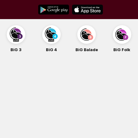
Skip
to
content
BiG 3
BiG 4
BiG Balade
BiG Folk