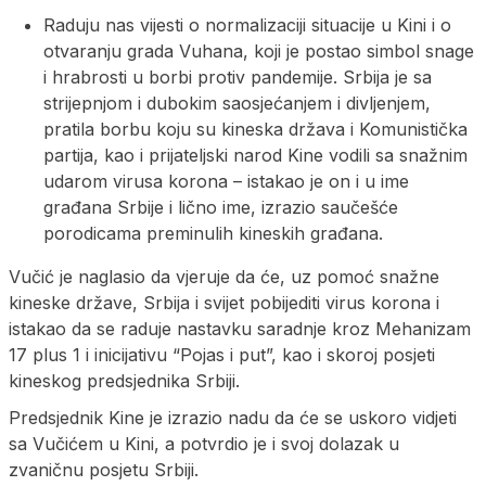
Raduju nas vijesti o normalizaciji situacije u Kini i o
otvaranju grada Vuhana, koji je postao simbol snage
i hrabrosti u borbi protiv pandemije. Srbija je sa
strijepnjom i dubokim saosjećanjem i divljenjem,
pratila borbu koju su kineska država i Komunistička
partija, kao i prijateljski narod Kine vodili sa snažnim
udarom virusa korona – istakao je on i u ime
građana Srbije i lično ime, izrazio saučešće
porodicama preminulih kineskih građana.
Vučić je naglasio da vjeruje da će, uz pomoć snažne
kineske države, Srbija i svijet pobijediti virus korona i
istakao da se raduje nastavku saradnje kroz Mehanizam
17 plus 1 i inicijativu “Pojas i put”, kao i skoroj posjeti
kineskog predsjednika Srbiji.
Predsjednik Kine je izrazio nadu da će se uskoro vidjeti
sa Vučićem u Kini, a potvrdio je i svoj dolazak u
zvaničnu posjetu Srbiji.