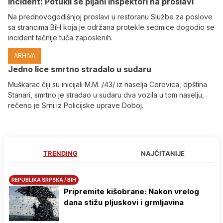
Incident: Potukli se pijani inspektori na proslavi
Na prednovogodišnjoj proslavi u restoranu Službe za poslove
sa strancima BiH koja je održana protekle sedmice dogodio se
incident tačnije tuča zaposlenih.
ARHIVA
Јedno lice smrtno stradalo u sudaru
Muškarac čiji su inicijali M.M. /43/ iz naselja Cerovica, opština
Stanari, smrtno je stradao u sudaru dva vozila u tom naselju,
rečeno je Srni iz Policijske uprave Doboj.
TRENDING
NAJČITANIJE
REPUBLIKA SRPSKA / BIH
Pripremite kišobrane: Nakon vrelog
dana stižu pljuskovi i grmljavina