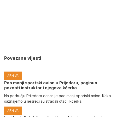
Povezane vijesti
ARHIVA
Pao manji sportski avion u Prijedoru, poginuo
poznati instruktor i njegova kćerka
Na području Prijedora danas je pao manji sportski avion. Kako
saznajemo u nesreći su stradali otac i kćerka.
ARHIVA