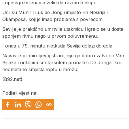
Lopetegi izmjenama želio da razmrda ekipu.
Ušli su Munir i Luk de Jong umjesto En Nesirija i
Okamposa, koji je imao problema s povredom.
Sevilja je praktično umrtvila utakmicu i igralo se u dosta
sporijem ritmu nego u prvom poluvremenu.
I onda u 79. minutu niotkuda Sevilja dolazi do gola.
Navas je probio lijevoj strani, nije ga dobro zatvorio Van
Bisaka i odličnim centaršutem pronalazi De Jonga, koji
neometano smješta loptu u mrežu.
(B92.net)
Podijeli vijest na: