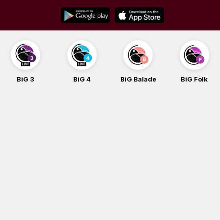
Skip
to
content
BiG 3
BiG 4
BiG Balade
BiG Folk