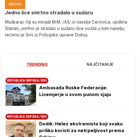
ARHIVA
Јedno lice smrtno stradalo u sudaru
Muškarac čiji su inicijali M.M. /43/ iz naselja Cerovica, opština
Stanari, smrtno je stradao u sudaru dva vozila u tom naselju,
rečeno je Srni iz Policijske uprave Doboj.
TRENDING
NAJČITANIJE
REPUBLIKA SRPSKA / BIH
Ambasada Ruske Federacije:
Licemjerje u svom punom sjaju
REPUBLIKA SRPSKA / BIH
Dodik: Helez ekstremista koji svaku
priliku koristi za netrpeljivost prema