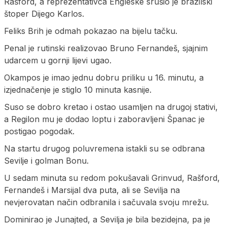
Rašford, a reprezentativca Engleske srušio je brazilski
štoper Dijego Karlos.
Feliks Brih je odmah pokazao na bijelu tačku.
Penal je rutinski realizovao Bruno Fernandeš, sjajnim
udarcem u gornji lijevi ugao.
Okampos je imao jednu dobru priliku u 16. minutu, a
izjednačenje je stiglo 10 minuta kasnije.
Suso se dobro kretao i ostao usamljen na drugoj stativi,
a Regilon mu je dodao loptu i zaboravljeni Španac je
postigao pogodak.
Na startu drugog poluvremena istakli su se odbrana
Sevilje i golman Bonu.
U sedam minuta su redom pokušavali Grinvud, Rašford,
Fernandeš i Marsijal dva puta, ali se Sevilja na
nevjerovatan način odbranila i sačuvala svoju mrežu.
Dominirao je Junajted, a Sevilja je bila bezidejna, pa je