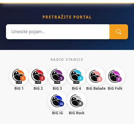
PRETRAŽITE PORTAL
Search
for:
RADIO STANICE
BiG 1
BiG 2
BiG 3
BiG 4
BiG Balade
BiG Folk
BiG iG
BiG Rock