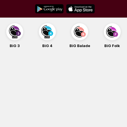
Skip
to
content
BiG 3
BiG 4
BiG Balade
BiG Folk