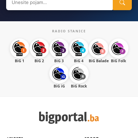
for:
RADIO STANICE
BiG 1
BiG 2
BiG 3
BiG 4
BiG Balade
BiG Folk
BiG iG
BiG Rock