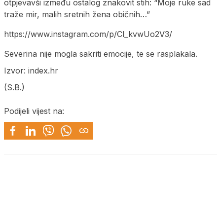
otpjevavši između ostalog znakovit stih: “Moje ruke sad
traže mir, malih sretnih žena običnih…”
https://www.instagram.com/p/Cl_kvwUo2V3/
Severina nije mogla sakriti emocije, te se rasplakala.
Izvor: index.hr
(S.B.)
Podijeli vijest na: