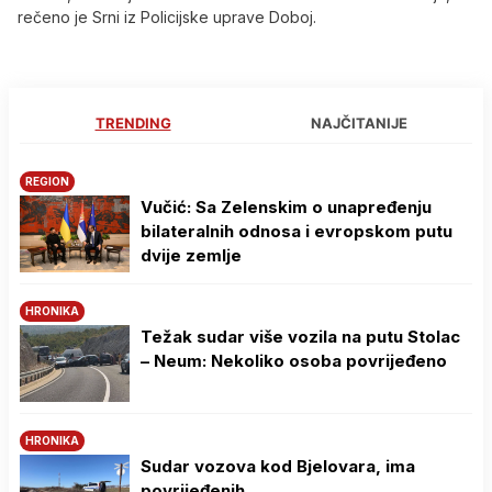
rečeno je Srni iz Policijske uprave Doboj.
TRENDING
NAJČITANIJE
REGION
Vučić: Sa Zelenskim o unapređenju
bilateralnih odnosa i evropskom putu
dvije zemlje
HRONIKA
Težak sudar više vozila na putu Stolac
– Neum: Nekoliko osoba povrijeđeno
HRONIKA
Sudar vozova kod Bjelovara, ima
povrijeđenih