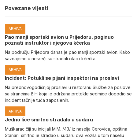
Povezane vijesti
ARHIVA
Pao manji sportski avion u Prijedoru, poginuo
poznati instruktor i njegova kćerka
Na području Prijedora danas je pao manji sportski avion. Kako
saznajemo u nesreći su stradali otac i kćerka.
ARHIVA
Incident: Potukli se pijani inspektori na proslavi
Na prednovogodišnjoj proslavi u restoranu Službe za poslove
sa strancima BiH koja je održana protekle sedmice dogodio se
incident tačnije tuča zaposlenih.
ARHIVA
Јedno lice smrtno stradalo u sudaru
Muškarac čiji su inicijali M.M. /43/ iz naselja Cerovica, opština
Stanari, smrtno je stradao u sudaru dva vozila u tom naselju,