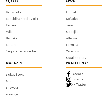
VIJESTI
SPORT
Banja Luka
Fudbal
Republika Srpska / BiH
Košarka
Region
Tenis
Svijet
Odbojka
Hronika
Atletika
Kultura
Formula 1
Saopštenje za medije
Vaterpolo
Ostali sportovi
MAGAZIN
PRATITE NAS
Facebook
Ljubav i seks
Instagram
Moda
X / Twitter
ShowBiz
Zanimljivo