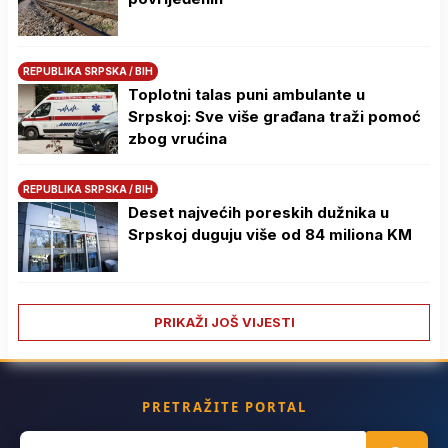
REPUBLIKA SRPSKA / BIH
Toplotni talas puni ambulante u
Srpskoj: Sve više građana traži pomoć
zbog vrućina
REPUBLIKA SRPSKA / BIH
Deset najvećih poreskih dužnika u
Srpskoj duguju više od 84 miliona KM
PRIKAŽI JOŠ VIJESTI
PRETRAŽITE PORTAL
Search