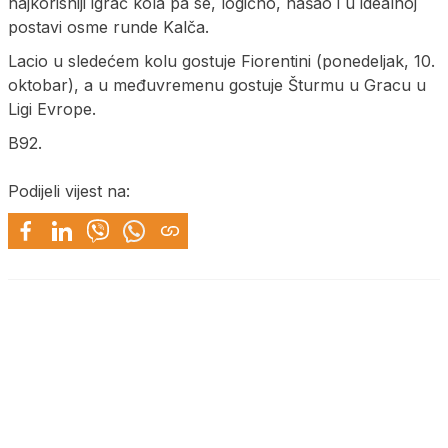
najkorisniji igrač kola pa se, logično, našao i u idealnoj
postavi osme runde Kalča.
Lacio u sledećem kolu gostuje Fiorentini (ponedeljak, 10.
oktobar), a u međuvremenu gostuje Šturmu u Gracu u
Ligi Evrope.
B92.
Podijeli vijest na: