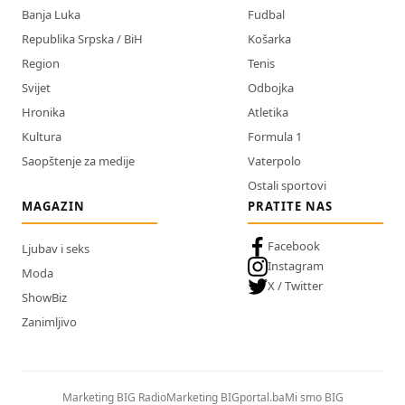
Banja Luka
Fudbal
Republika Srpska / BiH
Košarka
Region
Tenis
Svijet
Odbojka
Hronika
Atletika
Kultura
Formula 1
Saopštenje za medije
Vaterpolo
Ostali sportovi
MAGAZIN
PRATITE NAS
Facebook
Ljubav i seks
Instagram
Moda
X / Twitter
ShowBiz
Zanimljivo
Marketing BIG Radio
Marketing BIGportal.ba
Mi smo BIG