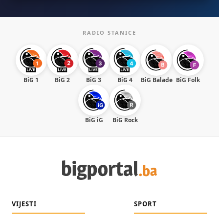
RADIO STANICE
BiG 1
BiG 2
BiG 3
BiG 4
BiG Balade
BiG Folk
BiG iG
BiG Rock
VIJESTI
SPORT