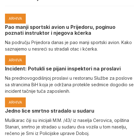
ARHIVA
Pao manji sportski avion u Prijedoru, poginuo
poznati instruktor i njegova kćerka
Na području Prijedora danas je pao manji sportski avion. Kako
saznajemo u nesreći su stradali otac i kćerka.
ARHIVA
Incident: Potukli se pijani inspektori na proslavi
Na prednovogodišnjoj proslavi u restoranu Službe za poslove
sa strancima BiH koja je održana protekle sedmice dogodio se
incident tačnije tuča zaposlenih.
ARHIVA
Јedno lice smrtno stradalo u sudaru
Muškarac čiji su inicijali M.M. /43/ iz naselja Cerovica, opština
Stanari, smrtno je stradao u sudaru dva vozila u tom naselju,
rečeno je Srni iz Policijske uprave Doboj.