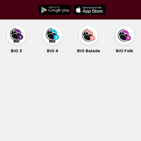
Skip
to
content
BiG 3
BiG 4
BiG Balade
BiG Folk