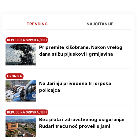
TRENDING
NAJČITANIJE
REPUBLIKA SRPSKA / BIH
Pripremite kišobrane: Nakon vrelog
dana stižu pljuskovi i grmljavina
HRONIKA
Na Јarinju privedena tri srpska
policajca
REPUBLIKA SRPSKA / BIH
Bez plata i zdravstvenog osiguranja:
Rudari treću noć proveli u jami