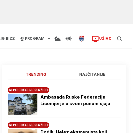
BIG BIZZ
PROGRAM
UŽIVO
TRENDING
NAJČITANIJE
REPUBLIKA SRPSKA / BIH
Ambasada Ruske Federacije:
Licemjerje u svom punom sjaju
REPUBLIKA SRPSKA / BIH
Dodik: Helez ekstremista koji