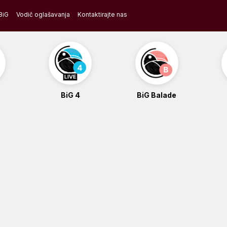
BiG
Vodič oglašavanja
Kontaktirajte nas
BiG 4
BiG Balade