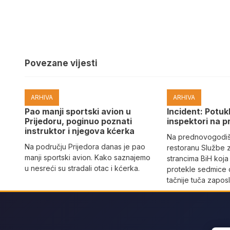
Povezane vijesti
ARHIVA
ARHIVA
Pao manji sportski avion u
Incident: Potukl
Prijedoru, poginuo poznati
inspektori na p
instruktor i njegova kćerka
Na prednovogodišn
Na području Prijedora danas je pao
restoranu Službe 
manji sportski avion. Kako saznajemo
strancima BiH koja
u nesreći su stradali otac i kćerka.
protekle sedmice 
tačnije tuča zaposl