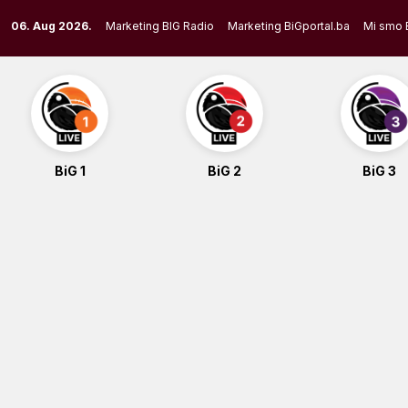
Skip
06. Aug 2026.
Marketing BIG Radio
Marketing BiGportal.ba
Mi smo 
to
content
BiG 1
BiG 2
BiG 3