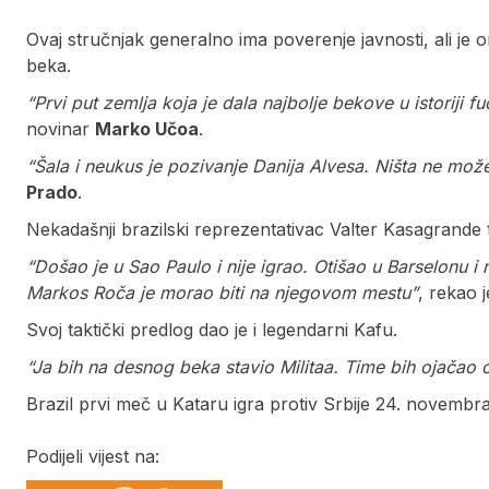
Ovaj stručnjak generalno ima poverenje javnosti, ali je 
beka.
“Prvi put zemlja koja je dala najbolje bekove u istoriji
novinar
Marko Učoa
.
“Šala i neukus je pozivanje Danija Alvesa. Ništa ne može
Prado
.
Nekadašnji brazilski reprezentativac Valter Kasagrande 
“Došao je u Sao Paulo i nije igrao. Otišao u Barselonu i 
Markos Roča je morao biti na njegovom mestu”
, rekao j
Svoj taktički predlog dao je i legendarni Kafu.
“Ja bih na desnog beka stavio Militaa. Time bih ojačao 
Brazil prvi meč u Kataru igra protiv Srbije 24. novembr
Podijeli vijest na: