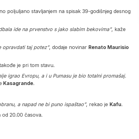
ono poljuljano stavljanjem na spisak 39-godišnjeg desnog
 fudbala ide na prvenstvo s jako slabim bekovima”
, kaže
 opravdati taj potez”
, dodaje novinar
Renato Maurisio
takođe je pri tom stavu.
nije igrao Evropu, a i u Pumasu je bio totalni promašaj.
e
Kasagrande
.
obranu, a napad ne bi puno ispaštao”
, rekao je
Kafu
.
a od 20.00 časova.