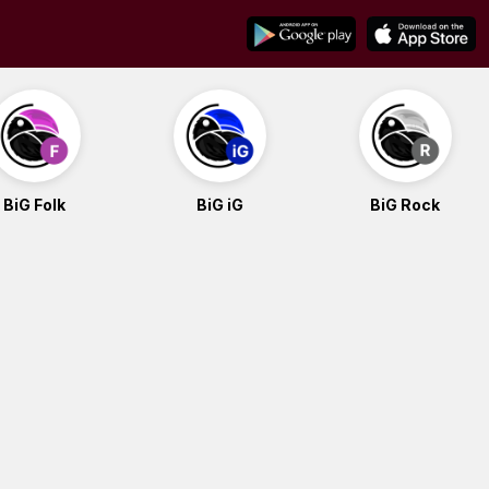
BiG Folk
BiG iG
BiG Rock