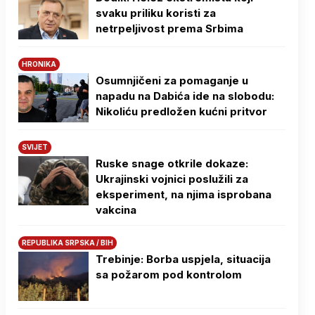
svaku priliku koristi za
netrpeljivost prema Srbima
HRONIKA
Osumnjičeni za pomaganje u
napadu na Dabića ide na slobodu:
Nikoliću predložen kućni pritvor
SVIJET
Ruske snage otkrile dokaze:
Ukrajinski vojnici poslužili za
eksperiment, na njima isprobana
vakcina
REPUBLIKA SRPSKA / BIH
Trebinje: Borba uspjela, situacija
sa požarom pod kontrolom