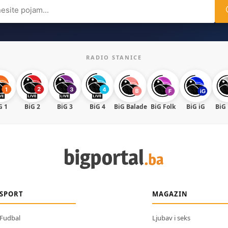
ch
RADIO STANICE
G 1
BiG 2
BiG 3
BiG 4
BiG Balade
BiG Folk
BiG iG
BiG
SPORT
MAGAZIN
Fudbal
Ljubav i seks