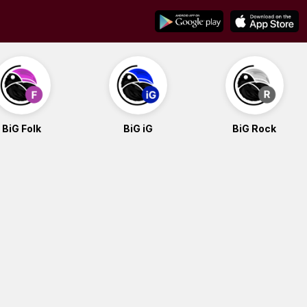
BiG Folk
BiG iG
BiG Rock