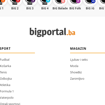
G 1
BiG 2
BiG 3
BiG 4
BiG Balade
BiG Folk
BiG iG
BiG
SPORT
MAGAZIN
Fudbal
Ljubav i seks
Košarka
Moda
Tenis
ShowBiz
Odbojka
Zanimljivo
Atletika
Formula 1
Vaterpolo
Ostali sportovi