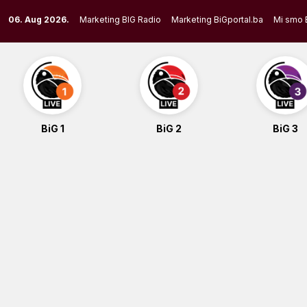
Skip
06. Aug 2026.
Marketing BIG Radio
Marketing BiGportal.ba
Mi smo 
to
content
BiG 1
BiG 2
BiG 3