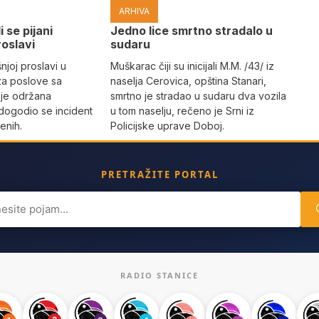
ARHIVA
i se pijani
Јedno lice smrtno stradalo u
roslavi
sudaru
joj proslavi u
Muškarac čiji su inicijali M.M. /43/ iz
za poslove sa
naselja Cerovica, opština Stanari,
 je održana
smrtno je stradao u sudaru dva vozila
dogodio se incident
u tom naselju, rečeno je Srni iz
enih.
Policijske uprave Doboj.
PRETRAŽITE PORTAL
ch
RADIO STANICE