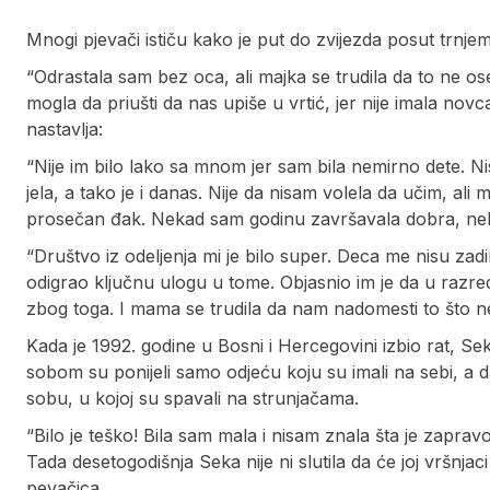
Mnogi pjevači ističu kako je put do zvijezda posut trnjem,
“Odrastala sam bez oca, ali majka se trudila da to ne oset
mogla da priušti da nas upiše u vrtić, jer nije imala nov
nastavlja:
“Nije im bilo lako sa mnom jer sam bila nemirno dete. 
jela, a tako je i danas. Nije da nisam volela da učim, ali 
prosečan đak. Nekad sam godinu završavala dobra, ne
“Društvo iz odeljenja mi je bilo super. Deca me nisu zadirk
odigrao ključnu ulogu u tome. Objasnio im je da u razredu 
zbog toga. I mama se trudila da nam nadomesti to što ne
Kada je 1992. godine u Bosni i Hercegovini izbio rat, S
sobom su ponijeli samo odjeću koju su imali na sebi, a da 
sobu, u kojoj su spavali na strunjačama.
“Bilo je teško! Bila sam mala i nisam znala šta je zapra
Tada desetogodišnja Seka nije ni slutila da će joj vršnjaci
pevačica.