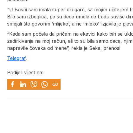
“U Bosni sam imala super drugare, sa mojim učiteljem Irf
Bila sam izbeglica, pa su deca umela da budu suviše dir
smejali što govorim ‘mlijeko’, a ne ‘mleko'”izjavila je pjev
“Kada sam počela da pričam na ekavici kako bih se uklopil
zadirkivanja na moj račun, ali to su bila samo deca, nji
napravile čoveka od mene”, rekla je Seka, prenosi
Telegraf
.
Podijeli vijest na: