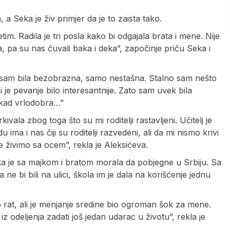
 a Seka je živ primjer da je to zaista tako.
im. Radila je tri posla kako bi odgajala brata i mene. Nije
ca, pa su nas čuvali baka i deka”, započinje priču Seka i
Nisam bila bezobrazna, samo nestašna. Stalno sam nešto
mi je pevanje bilo interesantnije. Zato sam uvek bila
kad vrlodobra…”
ivala zbog toga što su mi roditelji rastavljeni. Učitelj je
ima i nas čiji su roditelji razvedeni, ali da mi nismo krivi
 živimo sa ocem”, rekla je Aleksićeva.
eka je sa majkom i bratom morala da pobjegne u Srbiju. Sa
ne bi bili na ulici, škola im je dala na korišćenje jednu
vo rat, ali je menjanje sredine bio ogroman šok za mene.
 iz odeljenja zadati još jedan udarac u životu”, rekla je