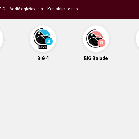
BiG
Vodič oglašavanja
Kontaktirajte nas
BiG 4
BiG Balade