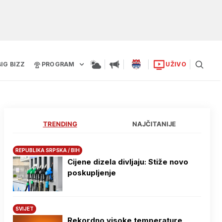
BIG BIZZ
PROGRAM
UŽIVO
TRENDING
NAJČITANIJE
REPUBLIKA SRPSKA / BIH
Cijene dizela divljaju: Stiže novo
poskupljenje
SVIJET
Rekordno visoke temperature