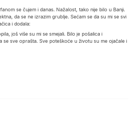
anom se čujem i danas. Nažalost, tako nije bilo u Banji.
ektna, da se ne izrazim grublje. Sećam se da su mi se svi
ačica i dodala:
a, još više su mi se smejali. Bilo je pošalica i
ma se sve oprašta. Sve poteškoće u životu su me ojačale i