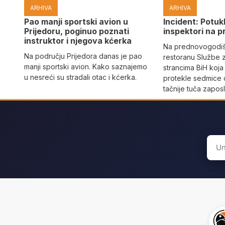
ARHIVA
ARHIVA
Pao manji sportski avion u
Incident: Potukl
Prijedoru, poginuo poznati
inspektori na p
instruktor i njegova kćerka
Na prednovogodišn
Na području Prijedora danas je pao
restoranu Službe 
manji sportski avion. Kako saznajemo
strancima BiH koja
u nesreći su stradali otac i kćerka.
protekle sedmice 
tačnije tuča zaposl
Sear
for: