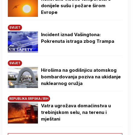
donijele sušu i požare širom
Evrope
SVIJET
Incident iznad Vašingtona:
Pokrenuta istraga zbog Trampa
SVIJET
Hirošima na godišnjicu atomskog
bombardovanja poziva na ukidanje
nuklearnog oružja
REPUBLIKA SRPSKA / BIH
Vatra ugrožava domaćinstva u
trebinjskom selu, na terenu i
mještani