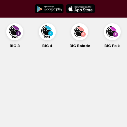
Skip
to
content
BiG 3
BiG 4
BiG Balade
BiG Folk