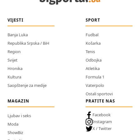
VIJESTI
SPORT
Banja Luka
Fudbal
Republika Srpska / BiH
Košarka
Region
Tenis
Svijet
Odbojka
Hronika
Atletika
Kultura
Formula 1
Saopštenje za medije
Vaterpolo
Ostali sportovi
MAGAZIN
PRATITE NAS
Facebook
Ljubav i seks
Instagram
Moda
X / Twitter
ShowBiz