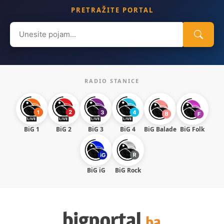
PRETRAŽITE PORTAL
Search
for:
RADIO STANICE
BiG 1
BiG 2
BiG 3
BiG 4
BiG Balade
BiG Folk
BiG iG
BiG Rock