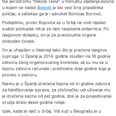
Na aerodromu “Nikola Tesla” u trenutku slijetanja aviona
u kojem se nalazi
Bojović
je bio veći broj pripadnika
policije, a sačekao ga je i advokat Borivoje Borović.
Podsjetimo, protiv Bojovića se u Srbiji ne vodi nijedan
sudski postupak niti je za njim raspisana potjernica. Po
njegovom dolasku, on je za pravosudne organe
slobodan čovjek.
On je uhapšen u Valensiji tako što je praćena njegova
supruga. U Španiji je 2014. godine osuđen na 18 godina
zatvora zbog organizovanog kriminala, ali su mu se u
kaznu zatvora računale i prethodne dvije godine koje je
proveo u zatvoru.
Njemu je u Španiji izrečena kazna od tri godine zatvora
za falsifikovanje isprava, za zločinačko udruživanje mu
je izrečena kazna od pet godina, dok je za posjedovanje
oružja dobio deset godina robije.
Ipak, kada je riječ o Srbiji, Viši sud u Beogradu je u