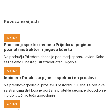
Povezane vijesti
ARHIVA
Pao manji sportski avion u Prijedoru, poginuo
poznati instruktor i njegova kćerka
Na području Prijedora danas je pao manji sportski avion. Kako
saznajemo u nesreći su stradali otac i kćerka.
ARHIVA
Incident: Potukli se pijani inspektori na proslavi
Na prednovogodišnjoj proslavi u restoranu Službe za poslove
sa strancima BiH koja je održana protekle sedmice dogodio se
incident tačnije tuča zaposlenih.
ARHIVA