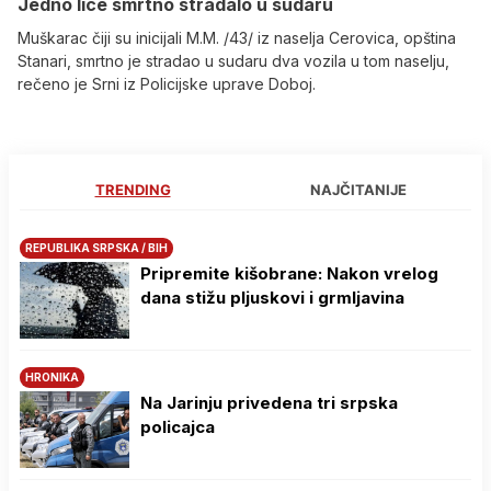
Јedno lice smrtno stradalo u sudaru
Muškarac čiji su inicijali M.M. /43/ iz naselja Cerovica, opština
Stanari, smrtno je stradao u sudaru dva vozila u tom naselju,
rečeno je Srni iz Policijske uprave Doboj.
TRENDING
NAJČITANIJE
REPUBLIKA SRPSKA / BIH
Pripremite kišobrane: Nakon vrelog
dana stižu pljuskovi i grmljavina
HRONIKA
Na Јarinju privedena tri srpska
policajca