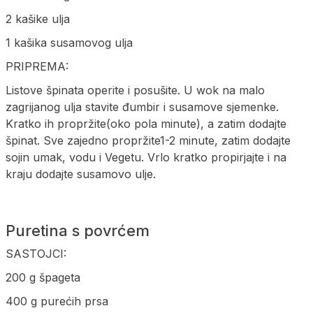
2 kašike ulja
1 kašika susamovog ulja
PRIPREMA:
Listove špinata operite i posušite. U wok na malo
zagrijanog ulja stavite đumbir i susamove sjemenke.
Kratko ih propržite(oko pola minute), a zatim dodajte
špinat. Sve zajedno propržite1-2 minute, zatim dodajte
sojin umak, vodu i Vegetu. Vrlo kratko propirjajte i na
kraju dodajte susamovo ulje.
Puretina s povrćem
SASTOJCI:
200 g špageta
400 g purećih prsa