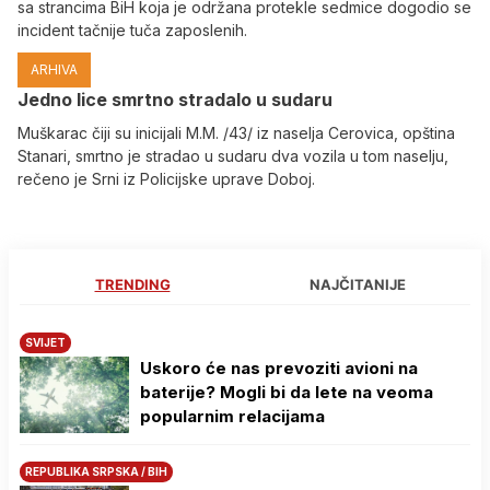
sa strancima BiH koja je održana protekle sedmice dogodio se
incident tačnije tuča zaposlenih.
ARHIVA
Јedno lice smrtno stradalo u sudaru
Muškarac čiji su inicijali M.M. /43/ iz naselja Cerovica, opština
Stanari, smrtno je stradao u sudaru dva vozila u tom naselju,
rečeno je Srni iz Policijske uprave Doboj.
TRENDING
NAJČITANIJE
SVIJET
Uskoro će nas prevoziti avioni na
baterije? Mogli bi da lete na veoma
popularnim relacijama
REPUBLIKA SRPSKA / BIH