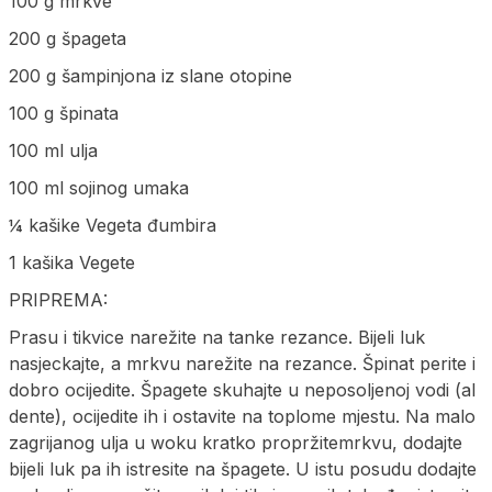
100 g mrkve
200 g špageta
200 g šampinjona iz slane otopine
100 g špinata
100 ml ulja
100 ml sojinog umaka
¼ kašike Vegeta đumbira
1 kašika Vegete
PRIPREMA:
Prasu i tikvice narežite na tanke rezance. Bijeli luk
nasjeckajte, a mrkvu narežite na rezance. Špinat perite i
dobro ocijedite. Špagete skuhajte u neposoljenoj vodi (al
dente), ocijedite ih i ostavite na toplome mjestu. Na malo
zagrijanog ulja u woku kratko propržitemrkvu, dodajte
bijeli luk pa ih istresite na špagete. U istu posudu dodajte