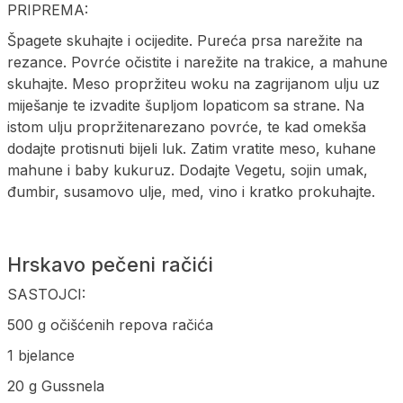
PRIPREMA:
Špagete skuhajte i ocijedite. Pureća prsa narežite na
rezance. Povrće očistite i narežite na trakice, a mahune
skuhajte. Meso propržiteu woku na zagrijanom ulju uz
miješanje te izvadite šupljom lopaticom sa strane. Na
istom ulju propržitenarezano povrće, te kad omekša
dodajte protisnuti bijeli luk. Zatim vratite meso, kuhane
mahune i baby kukuruz. Dodajte Vegetu, sojin umak,
đumbir, susamovo ulje, med, vino i kratko prokuhajte.
Hrskavo pečeni račići
SASTOJCI:
500 g očišćenih repova račića
1 bjelance
20 g Gussnela