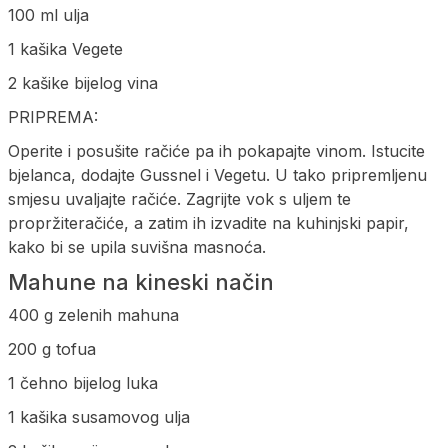
100 ml ulja
1 kašika Vegete
2 kašike bijelog vina
PRIPREMA:
Operite i posušite račiće pa ih pokapajte vinom. Istucite
bjelanca, dodajte Gussnel i Vegetu. U tako pripremljenu
smjesu uvaljajte račiće. Zagrijte vok s uljem te
propržiteračiće, a zatim ih izvadite na kuhinjski papir,
kako bi se upila suvišna masnoća.
Mahune na kineski način
400 g zelenih mahuna
200 g tofua
1 čehno bijelog luka
1 kašika susamovog ulja