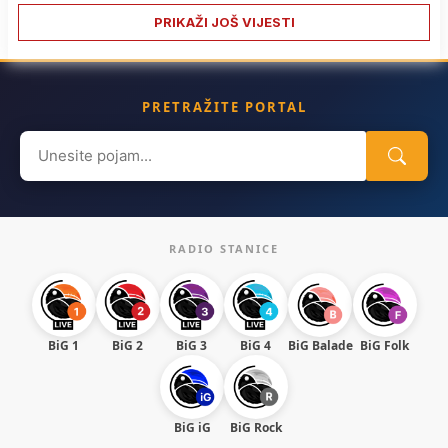
PRIKAŽI JOŠ VIJESTI
PRETRAŽITE PORTAL
Search
for:
RADIO STANICE
BiG 1
BiG 2
BiG 3
BiG 4
BiG Balade
BiG Folk
BiG iG
BiG Rock