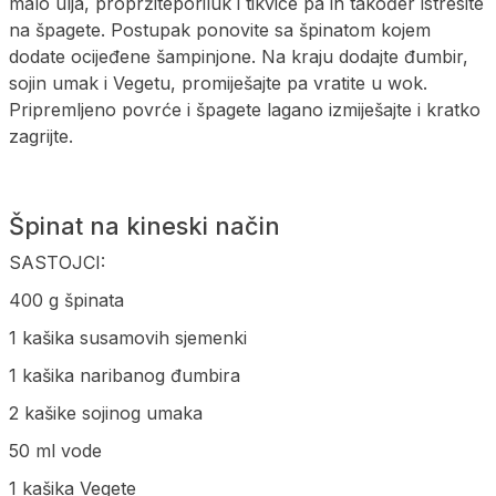
malo ulja, propržiteporiluk i tikvice pa ih također istresite
na špagete. Postupak ponovite sa špinatom kojem
dodate ocijeđene šampinjone. Na kraju dodajte đumbir,
sojin umak i Vegetu, promiješajte pa vratite u wok.
Pripremljeno povrće i špagete lagano izmiješajte i kratko
zagrijte.
Špinat na kineski način
SASTOJCI:
400 g špinata
1 kašika susamovih sjemenki
1 kašika naribanog đumbira
2 kašike sojinog umaka
50 ml vode
1 kašika Vegete