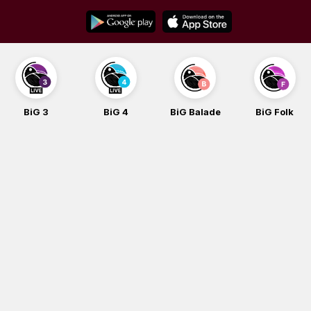
Skip
to
content
BiG 4
BiG Balade
BiG Folk
BiG iG