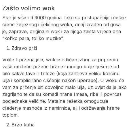
Zašto volimo wok
Star je više od 3000 godina. Iako su pristupačnije i češće
cijene željeznog i čeličnog woka, onaj izrađen od gusa
je, zapravo, originalni wok i za njega zaista vrijeda ona
”kol’ko para, tol’ko muzike”.
Zdravo prži
Volite li pržena jela, wok je odličan izbor za pripremu
vaše omiljene pržene hrane i mnogo bolje rješenje od
bilo kakve tave ili friteze (koja zahtijeva veliku količinu
ulja i komplicirano čišćenje nakon uporabe). U woku će
vam za prženje biti dovoljno malo ulja, uz uvjet da je jako
zagrijano te da su komadi hrane (mesa, ribe ili povrća)
podjednake veličine. Metalna rešetka omogućuje
cijeđenje masnoće iz namirnica, ali i održavanje hrane
toplom.
Brzo kuha