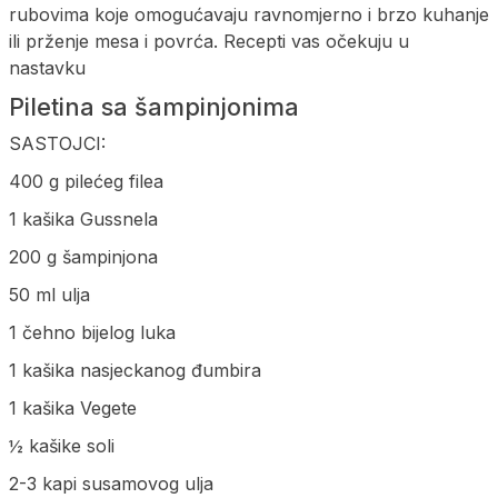
rubovima koje omogućavaju ravnomjerno i brzo kuhanje
ili prženje mesa i povrća. Recepti vas očekuju u
nastavku
Piletina sa šampinjonima
SASTOJCI:
400 g pilećeg filea
1 kašika Gussnela
200 g šampinjona
50 ml ulja
1 čehno bijelog luka
1 kašika nasjeckanog đumbira
1 kašika Vegete
½ kašike soli
2-3 kapi susamovog ulja