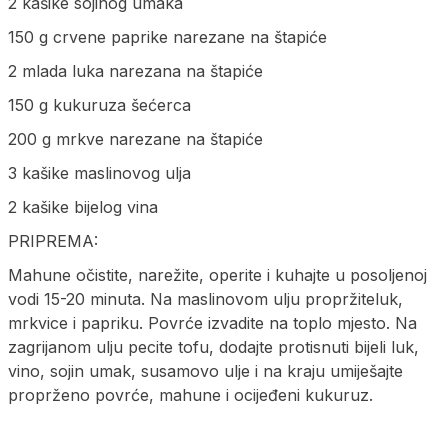
2 kašike sojinog umaka
150 g crvene paprike narezane na štapiće
2 mlada luka narezana na štapiće
150 g kukuruza šećerca
200 g mrkve narezane na štapiće
3 kašike maslinovog ulja
2 kašike bijelog vina
PRIPREMA:
Mahune očistite, narežite, operite i kuhajte u posoljenoj
vodi 15-20 minuta. Na maslinovom ulju propržiteluk,
mrkvice i papriku. Povrće izvadite na toplo mjesto. Na
zagrijanom ulju pecite tofu, dodajte protisnuti bijeli luk,
vino, sojin umak, susamovo ulje i na kraju umiješajte
proprženo povrće, mahune i ocijeđeni kukuruz.