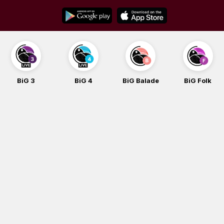
Skip
to
content
BiG 3
BiG 4
BiG Balade
BiG Folk