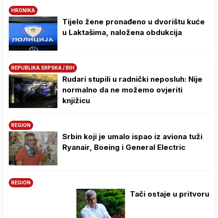
HRONIKA
Tijelo žene pronađeno u dvorištu kuće
u Laktašima, naložena obdukcija
REPUBLIKA SRPSKA / BIH
Rudari stupili u radnički neposluh: Nije
normalno da ne možemo ovjeriti
knjižicu
REGION
Srbin koji je umalo ispao iz aviona tuži
Ryanair, Boeing i General Electric
REGION
Tači ostaje u pritvoru