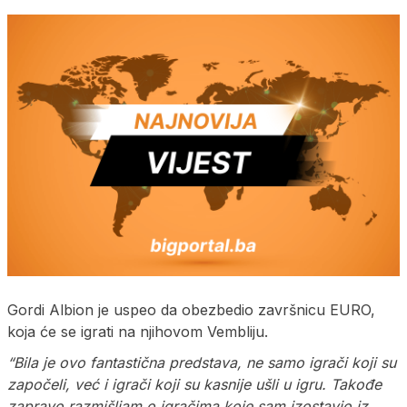
Gordi Albion je uspeo da obezbedio završnicu EURO,
koja će se igrati na njihovom Vembliju.
“Bila je ovo fantastična predstava, ne samo igrači koji su
započeli, već i igrači koji su kasnije ušli u igru. Takođe
zapravo razmišljam o igračima koje sam izostavio iz