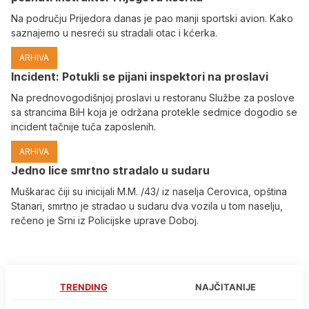
Na području Prijedora danas je pao manji sportski avion. Kako
saznajemo u nesreći su stradali otac i kćerka.
ARHIVA
Incident: Potukli se pijani inspektori na proslavi
Na prednovogodišnjoj proslavi u restoranu Službe za poslove
sa strancima BiH koja je održana protekle sedmice dogodio se
incident tačnije tuča zaposlenih.
ARHIVA
Јedno lice smrtno stradalo u sudaru
Muškarac čiji su inicijali M.M. /43/ iz naselja Cerovica, opština
Stanari, smrtno je stradao u sudaru dva vozila u tom naselju,
rečeno je Srni iz Policijske uprave Doboj.
TRENDING
NAJČITANIJE