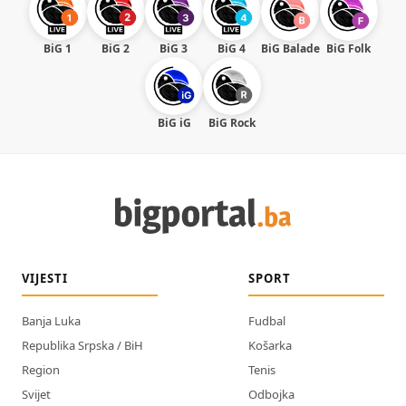
BiG 1
BiG 2
BiG 3
BiG 4
BiG Balade
BiG Folk
BiG iG
BiG Rock
VIJESTI
SPORT
Banja Luka
Fudbal
Republika Srpska / BiH
Košarka
Region
Tenis
Svijet
Odbojka