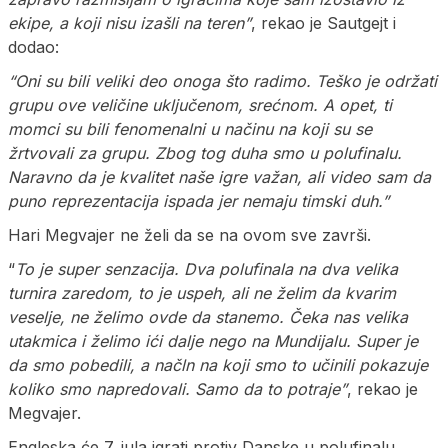
ekipe, a koji nisu izašli na teren”
, rekao je Sautgejt i
dodao:
“Oni su bili veliki deo onoga što radimo. Teško je održati
grupu ove veličine uključenom, srećnom. A opet, ti
momci su bili fenomenalni u načinu na koji su se
žrtvovali za grupu. Zbog tog duha smo u polufinalu.
Naravno da je kvalitet naše igre važan, ali video sam da
puno reprezentacija ispada jer nemaju timski duh.”
Hari Megvajer ne želi da se na ovom sve završi.
“
To je super senzacija. Dva polufinala na dva velika
turnira zaredom, to je uspeh, ali ne želim da kvarim
veselje, ne želimo ovde da stanemo. Čeka nas velika
utakmica i želimo ići dalje nego na Mundijalu. Super je
da smo pobedili, a načln na koji smo to učinili pokazuje
koliko smo napredovali. Samo da to potraje”
, rekao je
Megvajer.
Engleska će 7. jula igrati protiv Danske u polufinalu.