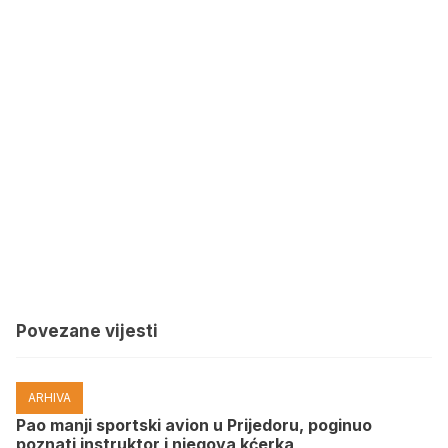
Povezane vijesti
ARHIVA
Pao manji sportski avion u Prijedoru, poginuo
poznati instruktor i njegova kćerka