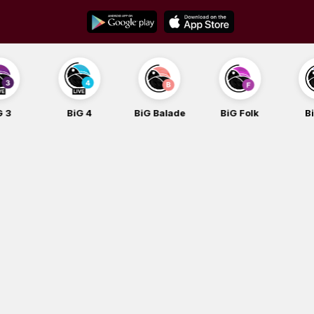
Skip
to
content
BiG 4
BiG Balade
BiG Folk
BiG iG