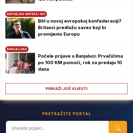
REPUBLIKA SRPSKA / BIH
BiH u novoj evropskoj konfederaciji?
Britanci predlažu savez koji bi
promijenio Europu
BANJA LUKA
Počele prijave u Banjaluci: Prvačićima
po 100 KM pomoći, rok za predaju 10
dana
PRIKAŽI JOŠ VIJESTI
PRETRAŽITE PORTAL
Search
for: