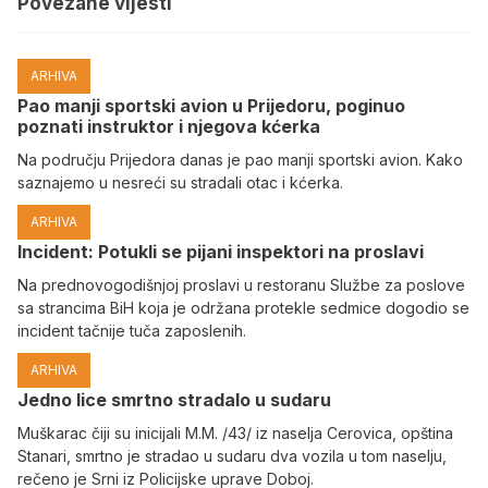
Povezane vijesti
ARHIVA
Pao manji sportski avion u Prijedoru, poginuo
poznati instruktor i njegova kćerka
Na području Prijedora danas je pao manji sportski avion. Kako
saznajemo u nesreći su stradali otac i kćerka.
ARHIVA
Incident: Potukli se pijani inspektori na proslavi
Na prednovogodišnjoj proslavi u restoranu Službe za poslove
sa strancima BiH koja je održana protekle sedmice dogodio se
incident tačnije tuča zaposlenih.
ARHIVA
Јedno lice smrtno stradalo u sudaru
Muškarac čiji su inicijali M.M. /43/ iz naselja Cerovica, opština
Stanari, smrtno je stradao u sudaru dva vozila u tom naselju,
rečeno je Srni iz Policijske uprave Doboj.