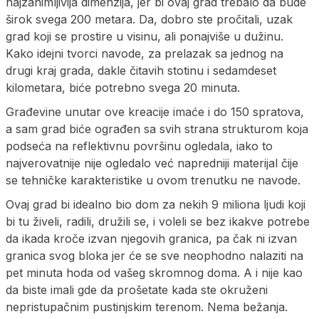
najzanimljivija dimenzija, jer bi ovaj grad trebalo da bude
širok svega 200 metara. Da, dobro ste pročitali, uzak
grad koji se prostire u visinu, ali ponajviše u dužinu.
Kako idejni tvorci navode, za prelazak sa jednog na
drugi kraj grada, dakle čitavih stotinu i sedamdeset
kilometara, biće potrebno svega 20 minuta.
Građevine unutar ove kreacije imaće i do 150 spratova,
a sam grad biće ograđen sa svih strana strukturom koja
podseća na reflektivnu površinu ogledala, iako to
najverovatnije nije ogledalo već napredniji materijal čije
se tehničke karakteristike u ovom trenutku ne navode.
Ovaj grad bi idealno bio dom za nekih 9 miliona ljudi koji
bi tu živeli, radili, družili se, i voleli se bez ikakve potrebe
da ikada kroče izvan njegovih granica, pa čak ni izvan
granica svog bloka jer će se sve neophodno nalaziti na
pet minuta hoda od vašeg skromnog doma. A i nije kao
da biste imali gde da prošetate kada ste okruženi
nepristupačnim pustinjskim terenom. Nema bežanja.