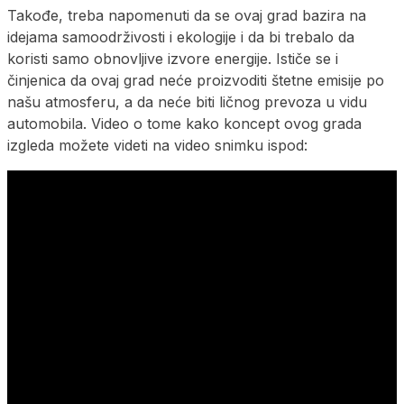
Takođe, treba napomenuti da se ovaj grad bazira na
idejama samoodrživosti i ekologije i da bi trebalo da
koristi samo obnovljive izvore energije. Ističe se i
činjenica da ovaj grad neće proizvoditi štetne emisije po
našu atmosferu, a da neće biti ličnog prevoza u vidu
automobila. Video o tome kako koncept ovog grada
izgleda možete videti na video snimku ispod: