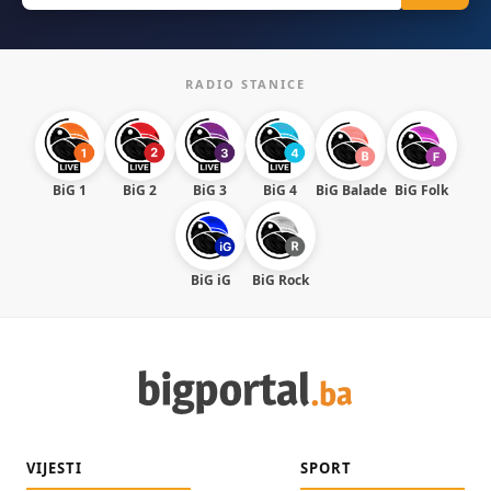
RADIO STANICE
BiG 1
BiG 2
BiG 3
BiG 4
BiG Balade
BiG Folk
BiG iG
BiG Rock
VIJESTI
SPORT