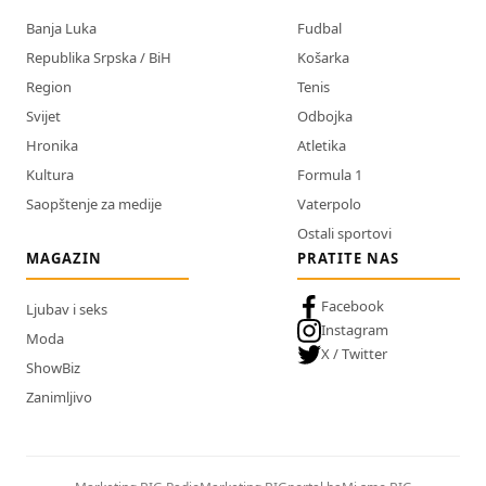
Banja Luka
Fudbal
Republika Srpska / BiH
Košarka
Region
Tenis
Svijet
Odbojka
Hronika
Atletika
Kultura
Formula 1
Saopštenje za medije
Vaterpolo
Ostali sportovi
MAGAZIN
PRATITE NAS
Facebook
Ljubav i seks
Instagram
Moda
X / Twitter
ShowBiz
Zanimljivo