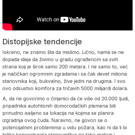
Distopijske tendencije
Iskreno, ne znamo šta da mislimo. Lično, nama se ne
dopada ideja da živimo u gradu ograđenom sa svih
strana koji je širok samo 200 metara. I ne samo to, već
je načičkan ogromnim zgradama i sa čak devet miliona
stanovnika koji, bukvalno, žive jedni na drugima. I svo
ovo odsustvo komfora za tričavih 5000 milijardi dolara.
A, da ne govorimo o činjenici da će više od 20.000 ljudi,
pripadnika autohtonih domorodačkih plemena biti
prinudno iseljeno sa lokacija na kojima se planira
izgradnja ovog čuda. Naravno, ne govori se o
potencijalnim problemima u vidu požara, kao ni da li bi
tolika koncentracija stanovništva na tako malom i