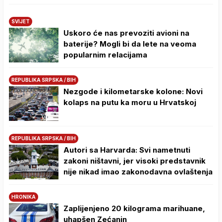
SVIJET
Uskoro će nas prevoziti avioni na
baterije? Mogli bi da lete na veoma
popularnim relacijama
REPUBLIKA SRPSKA / BIH
Nezgode i kilometarske kolone: Novi
kolaps na putu ka moru u Hrvatskoj
REPUBLIKA SRPSKA / BIH
Autori sa Harvarda: Svi nametnuti
zakoni ništavni, jer visoki predstavnik
nije nikad imao zakonodavna ovlaštenja
HRONIKA
Zaplijenjeno 20 kilograma marihuane,
uhapšen Zećanin