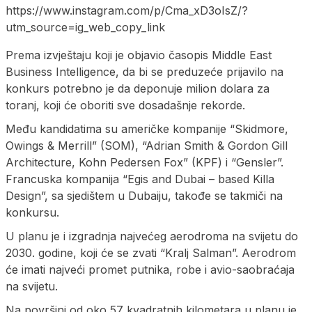
https://www.instagram.com/p/Cma_xD3oIsZ/?
utm_source=ig_web_copy_link
Prema izvještaju koji je objavio časopis Middle East
Business Intelligence, da bi se preduzeće prijavilo na
konkurs potrebno je da deponuje milion dolara za
toranj, koji će oboriti sve dosadašnje rekorde.
Među kandidatima su američke kompanije “Skidmore,
Owings & Merrill” (SOM), “Adrian Smith & Gordon Gill
Architecture, Kohn Pedersen Fox” (KPF) i “Gensler”.
Francuska kompanija “Egis and Dubai – based Killa
Design”, sa sjedištem u Dubaiju, takođe se takmiči na
konkursu.
U planu je i izgradnja najvećeg aerodroma na svijetu do
2030. godine, koji će se zvati “Kralj Salman”. Aerodrom
će imati najveći promet putnika, robe i avio-saobraćaja
na svijetu.
Na površini od oko 57 kvadratnih kilometara u planu je