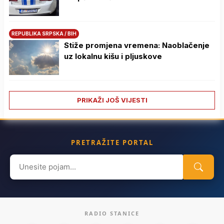
REPUBLIKA SRPSKA / BIH
Stiže promjena vremena: Naoblačenje
uz lokalnu kišu i pljuskove
PRIKAŽI JOŠ VIJESTI
PRETRAŽITE PORTAL
Search
for:
RADIO STANICE