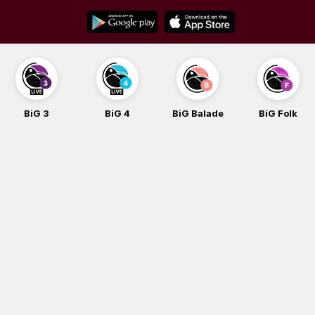
Skip
to
content
BiG 3
BiG 4
BiG Balade
BiG Folk