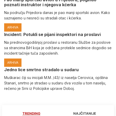
poznati instruktor i njegova kćerka
Na području Prijedora danas je pao manji sportski avion. Kako
saznajemo u nesreći su stradali otac i kćerka.
ARHIVA
Incident: Potukli se pijani inspektori na proslavi
Na prednovogodišnjoj proslavi u restoranu Službe za poslove
sa strancima BiH koja je održana protekle sedmice dogodio se
incident tačnije tuča zaposlenih.
ARHIVA
Јedno lice smrtno stradalo u sudaru
Muškarac čiji su inicijali M.M. /43/ iz naselja Cerovica, opština
Stanari, smrtno je stradao u sudaru dva vozila u tom naselju,
rečeno je Srni iz Policijske uprave Doboj.
TRENDING
NAJČITANIJE