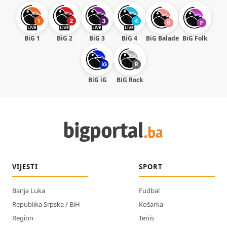
BiG 1
BiG 2
BiG 3
BiG 4
BiG Balade
BiG Folk
BiG iG
BiG Rock
VIJESTI
SPORT
Banja Luka
Fudbal
Republika Srpska / BiH
Košarka
Region
Tenis