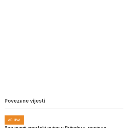
Povezane vijesti
ARHIVA
Pao manji sportski avion u Prijedoru, poginuo