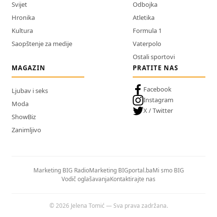
Svijet
Odbojka
Hronika
Atletika
Kultura
Formula 1
Saopštenje za medije
Vaterpolo
Ostali sportovi
MAGAZIN
PRATITE NAS
Facebook
Ljubav i seks
Instagram
Moda
X / Twitter
ShowBiz
Zanimljivo
Marketing BIG Radio
Marketing BIGportal.ba
Mi smo BIG
Vodič oglašavanja
Kontaktirajte nas
© 2026 Jelena Tomić — Sva prava zadržana.