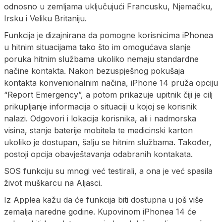
odnosno u zemljama uključujući Francusku, Njemačku,
Irsku i Veliku Britaniju.
Funkcija je dizajnirana da pomogne korisnicima iPhonea
u hitnim situacijama tako što im omogućava slanje
poruka hitnim službama ukoliko nemaju standardne
načine kontakta. Nakon bezuspješnog pokušaja
kontakta konvenionalnim načina, iPhone 14 pruža opciju
“Report Emergency”, a potom prikazuje upitnik čiji je cilj
prikupljanje informacija o situaciji u kojoj se korisnik
nalazi. Odgovori i lokacija korisnika, ali i nadmorska
visina, stanje baterije mobitela te medicinski karton
ukoliko je dostupan, šalju se hitnim službama. Također,
postoji opcija obavještavanja odabranih kontakata.
SOS funkciju su mnogi već testirali, a ona je već spasila
život muškarcu na Aljasci.
Iz Applea kažu da će funkcija biti dostupna u još više
zemalja naredne godine. Kupovinom iPhonea 14 će