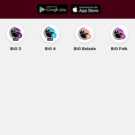
Skip
to
content
BiG 3
BiG 4
BiG Balade
BiG Folk