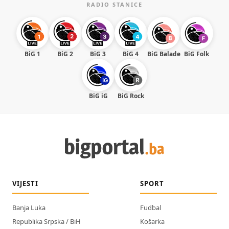
RADIO STANICE
BiG 1
BiG 2
BiG 3
BiG 4
BiG Balade
BiG Folk
BiG iG
BiG Rock
VIJESTI
SPORT
Banja Luka
Fudbal
Republika Srpska / BiH
Košarka