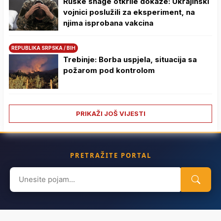
Ruske snage otkrile dokaze: Ukrajinski
vojnici poslužili za eksperiment, na
njima isprobana vakcina
REPUBLIKA SRPSKA / BIH
Trebinje: Borba uspjela, situacija sa
požarom pod kontrolom
PRIKAŽI JOŠ VIJESTI
PRETRAŽITE PORTAL
Search
for: