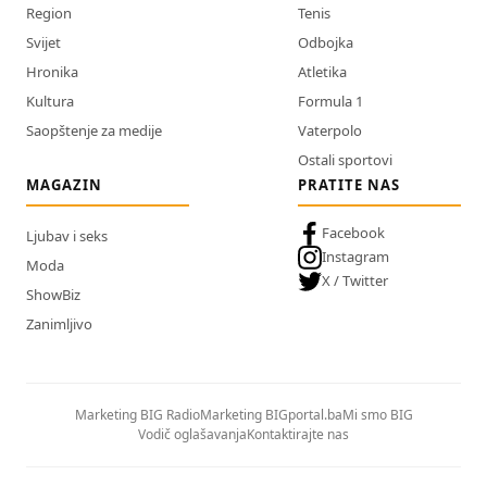
Region
Tenis
Svijet
Odbojka
Hronika
Atletika
Kultura
Formula 1
Saopštenje za medije
Vaterpolo
Ostali sportovi
MAGAZIN
PRATITE NAS
Facebook
Ljubav i seks
Instagram
Moda
X / Twitter
ShowBiz
Zanimljivo
Marketing BIG Radio
Marketing BIGportal.ba
Mi smo BIG
Vodič oglašavanja
Kontaktirajte nas