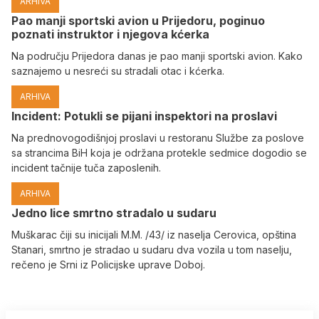
ARHIVA
Pao manji sportski avion u Prijedoru, poginuo
poznati instruktor i njegova kćerka
Na području Prijedora danas je pao manji sportski avion. Kako
saznajemo u nesreći su stradali otac i kćerka.
ARHIVA
Incident: Potukli se pijani inspektori na proslavi
Na prednovogodišnjoj proslavi u restoranu Službe za poslove
sa strancima BiH koja je održana protekle sedmice dogodio se
incident tačnije tuča zaposlenih.
ARHIVA
Јedno lice smrtno stradalo u sudaru
Muškarac čiji su inicijali M.M. /43/ iz naselja Cerovica, opština
Stanari, smrtno je stradao u sudaru dva vozila u tom naselju,
rečeno je Srni iz Policijske uprave Doboj.