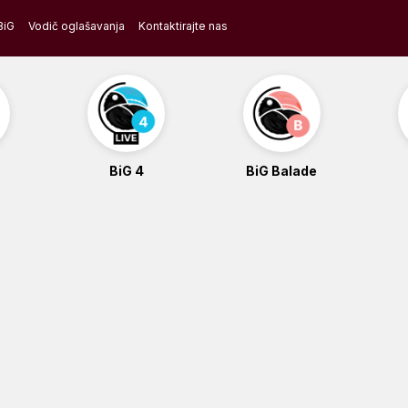
BiG
Vodič oglašavanja
Kontaktirajte nas
BiG 4
BiG Balade