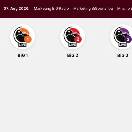
Skip
07. Aug 2026.
Marketing BIG Radio
Marketing BiGportal.ba
Mi smo 
to
content
BiG 1
BiG 2
BiG 3