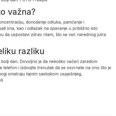
iko važna?
koncentraciju, donošenje odluka, pamćenje i
ti sna, kao i odlazak na spavanje u približno isto
u da uspostavi zdrav ritam, što se već narednog jutra
liku razliku
 bolji dan. Dovoljno je da nekoliko večeri zaredom
e telefon i izdvojite trenutak da se osvrnete na ono što je
i smatraju tajnim sastojkom uspješnijeg,
eli