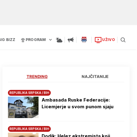
BIG BIZZ
PROGRAM
UŽIVO
TRENDING
NAJČITANIJE
REPUBLIKA SRPSKA / BIH
Ambasada Ruske Federacije:
Licemjerje u svom punom sjaju
REPUBLIKA SRPSKA / BIH
Dodik: Helez ekstremista koji