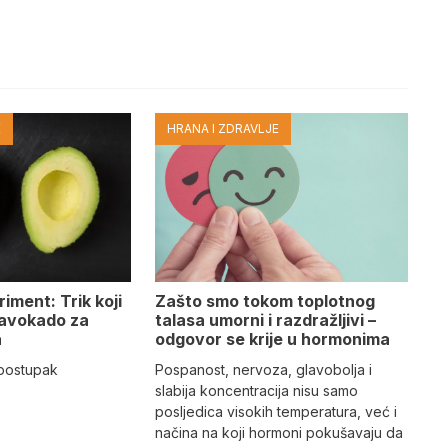
E
HRANA I ZDRAVLJE
iment: Trik koji
Zašto smo tokom toplotnog
 avokado za
talasa umorni i razdražljivi –
a
odgovor se krije u hormonima
 postupak
Pospanost, nervoza, glavobolja i
slabija koncentracija nisu samo
posljedica visokih temperatura, već i
načina na koji hormoni pokušavaju da