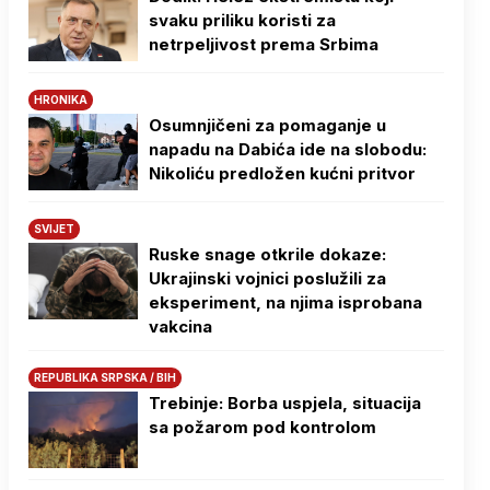
svaku priliku koristi za
netrpeljivost prema Srbima
HRONIKA
Osumnjičeni za pomaganje u
napadu na Dabića ide na slobodu:
Nikoliću predložen kućni pritvor
SVIJET
Ruske snage otkrile dokaze:
Ukrajinski vojnici poslužili za
eksperiment, na njima isprobana
vakcina
REPUBLIKA SRPSKA / BIH
Trebinje: Borba uspjela, situacija
sa požarom pod kontrolom