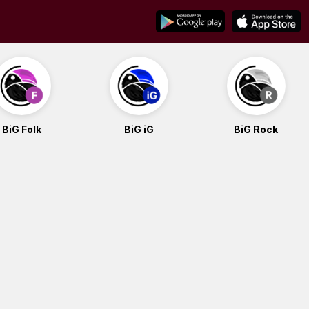
BiG Folk
BiG iG
BiG Rock