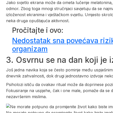
Jako svjetlo ekrana može da ometa lučenje melatonina, 
odmor. Zbog toga mnogi stručnjaci savjetuju da se najm
izloženost ekranima i vještačkom svjetlu. Umjesto skrolo
neka druga opuštajuća aktivnost.
Pročitajte i ovo:
Nedostatak sna povećava rizik
organizam
3. Osvrnu se na dan koji je i
Još jedna navika koja se često pominje među uspješnim lj
dnevnik zahvalnosti, dok drugi jednostavno izdvoje neko
Psiholozi ističu da ovakav ritual može da doprinese pozi
Fokusiranje na uspjehe, čak i one male, pomaže da se d
nezavršenim mislima.
Ne morate potpuno da promijenite život kako biste imali