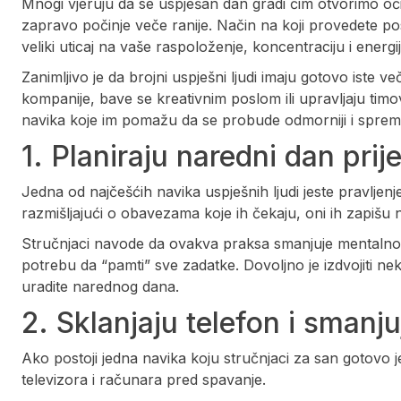
Mnogi vjeruju da se uspješan dan gradi čim otvorimo oči,
zapravo počinje veče ranije. Način na koji provedete po
veliki uticaj na vaše raspoloženje, koncentraciju i ener
Zanimljivo je da brojni uspješni ljudi imaju gotovo iste ve
kompanije, bave se kreativnim poslom ili upravljaju timo
navika koje im pomažu da se probude odmorniji i spremn
1. Planiraju naredni dan prij
Jedna od najčešćih navika uspješnih ljudi jeste pravljen
razmišljajući o obavezama koje ih čekaju, oni ih zapišu na
Stručnjaci navode da ovakva praksa smanjuje mentalno
potrebu da “pamti” sve zadatke. Dovoljno je izdvojiti nekol
uradite narednog dana.
2. Sklanjaju telefon i smanj
Ako postoji jedna navika koju stručnjaci za san gotovo 
televizora i računara pred spavanje.