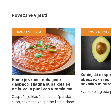
Povezane vijesti
HRANA I ZDRAVLJE
HRANA I ZDRAVLJ
Kuhinjski eksper
obećava- zreo
Kome je vruće, neka jede
nekoliko minut
gaspaćo: Hladna supa koja se
ne kuva, a puni vas vitaminima
Evo kako izgleda
Gaspaćo je klasična hladna španska
supa, savršena za sparne ljetnje dane