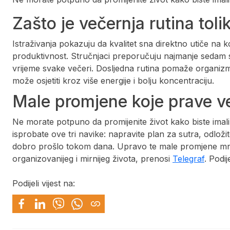
Zašto je večernja rutina tol
Istraživanja pokazuju da kvalitet sna direktno utiče na 
produktivnost. Stručnjaci preporučuju najmanje sedam sa
vrijeme svake večeri. Dosljedna rutina pomaže organizm
može osjetiti kroz više energije i bolju koncentraciju.
Male promjene koje prave ve
Ne morate potpuno da promijenite život kako biste imali
isprobate ove tri navike: napravite plan za sutra, odložit
dobro prošlo tokom dana. Upravo te male promjene mnog
organizovanijeg i mirnijeg života, prenosi
Telegraf
. Podij
Podijeli vijest na: