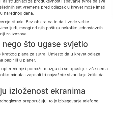
 ali stručnjaci za produktivnost i spavanje tvrde da sve
sljednjih sat vremena pred odlazak u krevet može imati
giju narednog dana.
černje rituale. Bez obzira na to da li vode velike
vima ljudi, mnogi od njih poštuju nekoliko jednostavnih
iji za izazove.
e nego što ugase svjetlo
je kratkog plana za sutra. Umjesto da u krevet odlaze
 papir ili u planer.
 opterećenje i pomaže mozgu da se opusti jer više nema
iko minuta i zapisati tri najvažnije stvari koje želite da
uju izloženost ekranima
jednoglasno preporučuju, to je izbjegavanje telefona,