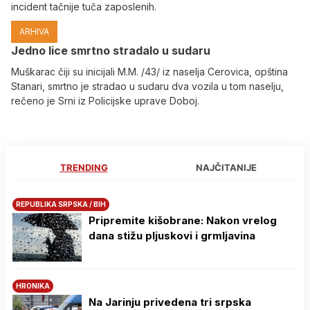
incident tačnije tuča zaposlenih.
ARHIVA
Јedno lice smrtno stradalo u sudaru
Muškarac čiji su inicijali M.M. /43/ iz naselja Cerovica, opština
Stanari, smrtno je stradao u sudaru dva vozila u tom naselju,
rečeno je Srni iz Policijske uprave Doboj.
TRENDING
NAJČITANIJE
REPUBLIKA SRPSKA / BIH
Pripremite kišobrane: Nakon vrelog
dana stižu pljuskovi i grmljavina
HRONIKA
Na Јarinju privedena tri srpska