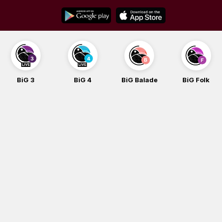
Skip
to
content
BiG 3
BiG 4
BiG Balade
BiG Folk