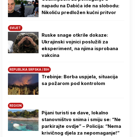
napadu na Dabića ide na slobodu:
Nikoliću predložen kućni pritvor
SVIJET
Ruske snage otkrile dokaze:
Ukrajinski vojnici poslužili za
eksperiment, na njima isprobana
vakcina
REPUBLIKA SRPSKA / BIH
Trebinje: Borba uspjela, situacija
sa požarom pod kontrolom
REGION
Pijani turisti se dave, lokalno
stanovništvo snima i smiju se: “Ne
parkirajte ovdje” – Policija: “Nema
krivičnog djela za nepomaganje!”