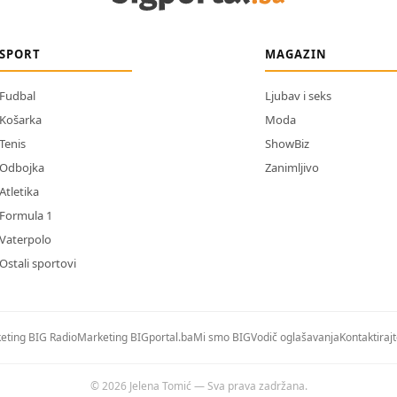
SPORT
MAGAZIN
Fudbal
Ljubav i seks
Košarka
Moda
Tenis
ShowBiz
Odbojka
Zanimljivo
Atletika
Formula 1
Vaterpolo
Ostali sportovi
eting BIG Radio
Marketing BIGportal.ba
Mi smo BIG
Vodič oglašavanja
Kontaktiraj
© 2026 Jelena Tomić — Sva prava zadržana.