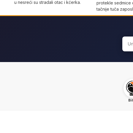
u nesreći su stradali otac i kćerka.
protekle sedmice 
tačnije tuča zaposl
Sear
for:
Bi