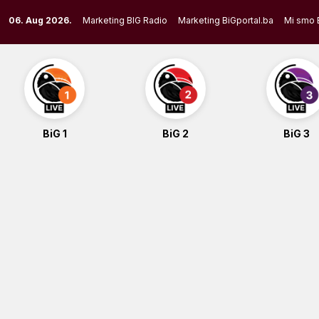
Skip
06. Aug 2026.
Marketing BIG Radio
Marketing BiGportal.ba
Mi smo 
to
content
BiG 1
BiG 2
BiG 3