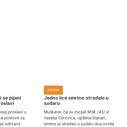
ARHIVA
i se pijani
Јedno lice smrtno stradalo u
roslavi
sudaru
joj proslavi u
Muškarac čiji su inicijali M.M. /43/ iz
za poslove sa
naselja Cerovica, opština Stanari,
 je održana
smrtno je stradao u sudaru dva vozila