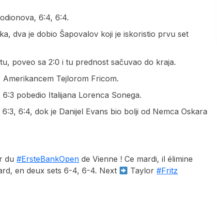
odionova, 6:4, 6:4.
a, dva je dobio Šapovalov koji je iskoristio prvu set
tu, poveo sa 2:0 i tu prednost sačuvao do kraja.
m, Amerikancem Tejlorom Fricom.
2, 6:3 pobedio Italijana Lorenca Sonega.
, 6:3, 6:4, dok je Danijel Evans bio bolji od Nemca Oskara
ur du
#ErsteBankOpen
de Vienne ! Ce mardi, il élimine
card, en deux sets 6-4, 6-4. Next
Taylor
#Fritz