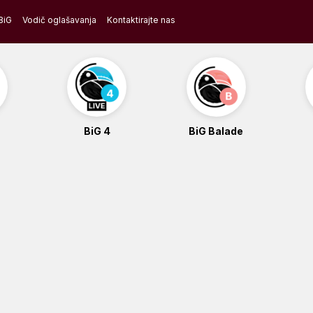
BiG
Vodič oglašavanja
Kontaktirajte nas
BiG 4
BiG Balade