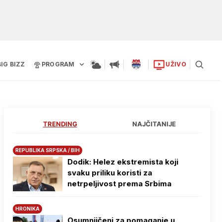
BIG BIZZ
PROGRAM
UŽIVO
TRENDING
NAJČITANIJE
REPUBLIKA SRPSKA / BIH
Dodik: Helez ekstremista koji
svaku priliku koristi za
netrpeljivost prema Srbima
HRONIKA
Osumnjičeni za pomaganje u