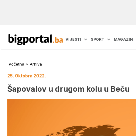
VIJESTI
SPORT
MAGAZIN
Početna
»
Arhiva
25. Oktobra 2022.
Šapovalov u drugom kolu u Beču