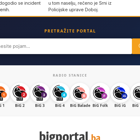
dogodio se incident
u tom naselju, rečeno je Srni iz
enih.
Policijske uprave Doboj.
PRETRAŽITE PORTAL
ch
RADIO STANICE
G 1
BiG 2
BiG 3
BiG 4
BiG Balade
BiG Folk
BiG iG
BiG