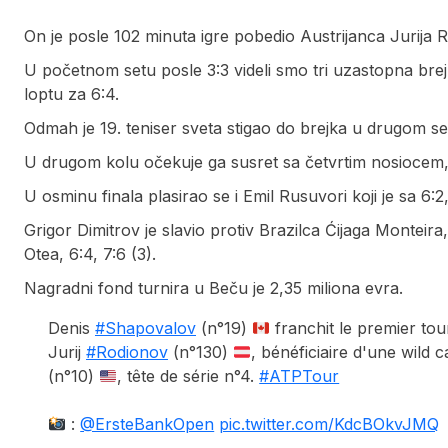
On je posle 102 minuta igre pobedio Austrijanca Jurija R
U početnom setu posle 3:3 videli smo tri uzastopna brejk
loptu za 6:4.
Odmah je 19. teniser sveta stigao do brejka u drugom se
U drugom kolu očekuje ga susret sa četvrtim nosioce
U osminu finala plasirao se i Emil Rusuvori koji je sa 6:
Grigor Dimitrov je slavio protiv Brazilca Ćijaga Monteira
Otea, 6:4, 7:6 (3).
Nagradni fond turnira u Beču je 2,35 miliona evra.
Denis
#Shapovalov
(n°19)
franchit le premier to
Jurij
#Rodionov
(n°130)
, bénéficiaire d'une wild 
(n°10)
, tête de série n°4.
#ATPTour
:
@ErsteBankOpen
pic.twitter.com/KdcBOkvJMQ