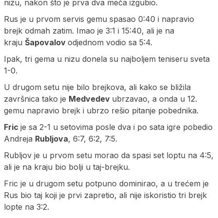
nizu, nakon što je prva dva meča izgubio.
Rus je u prvom servis gemu spasao 0:40 i napravio
brejk odmah zatim. Imao je 3:1 i 15:40, ali je na
kraju
Šapovalov
odjednom vodio sa 5:4.
Ipak, tri gema u nizu donela su najboljem teniseru sveta
1-0.
U drugom setu nije bilo brejkova, ali kako se bližila
završnica tako je
Medvedev
ubrzavao, a onda u 12.
gemu napravio brejk i ubrzo rešio pitanje pobednika.
Fric
je sa 2-1 u setovima posle dva i po sata igre pobedio
Andreja
Rubljova
, 6:7, 6:2, 7:5.
Rubljov je u prvom setu morao da spasi set loptu na 4:5,
ali je na kraju bio bolji u taj-brejku.
Fric je u drugom setu potpuno dominirao, a u trećem je
Rus bio taj koji je prvi zapretio, ali nije iskoristio tri brejk
lopte na 3:2.