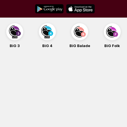
Skip
to
content
BiG 3
BiG 4
BiG Balade
BiG Folk