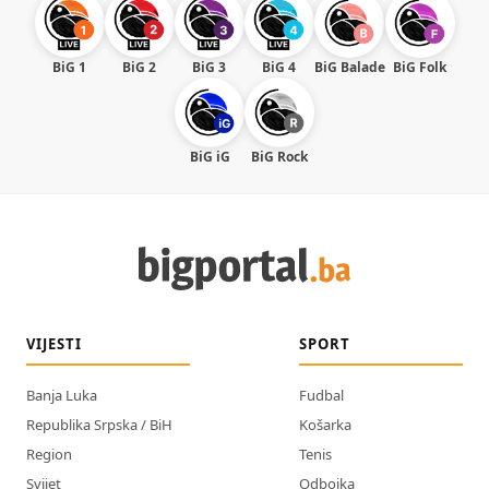
BiG 1
BiG 2
BiG 3
BiG 4
BiG Balade
BiG Folk
BiG iG
BiG Rock
VIJESTI
SPORT
Banja Luka
Fudbal
Republika Srpska / BiH
Košarka
Region
Tenis
Svijet
Odbojka