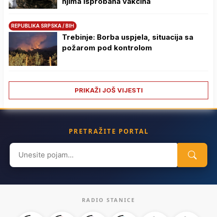
njima isprobana vakcina
REPUBLIKA SRPSKA / BIH
Trebinje: Borba uspjela, situacija sa
požarom pod kontrolom
PRIKAŽI JOŠ VIJESTI
PRETRAŽITE PORTAL
Search
for:
RADIO STANICE