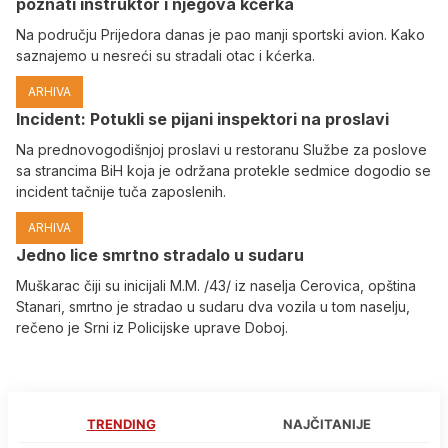
poznati instruktor i njegova kćerka
Na području Prijedora danas je pao manji sportski avion. Kako
saznajemo u nesreći su stradali otac i kćerka.
ARHIVA
Incident: Potukli se pijani inspektori na proslavi
Na prednovogodišnjoj proslavi u restoranu Službe za poslove
sa strancima BiH koja je održana protekle sedmice dogodio se
incident tačnije tuča zaposlenih.
ARHIVA
Јedno lice smrtno stradalo u sudaru
Muškarac čiji su inicijali M.M. /43/ iz naselja Cerovica, opština
Stanari, smrtno je stradao u sudaru dva vozila u tom naselju,
rečeno je Srni iz Policijske uprave Doboj.
TRENDING
NAJČITANIJE