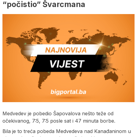
“počistio” Švarcmana
Medvedev je pobedio Šapovalova nešto teže od
očekivanog, 7:5, 7:5 posle sat i 47 minuta borbe.
Bila je to treća pobeda Medvedeva nad Kanađaninom u