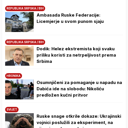
REPUBLIKA SRPSKA / BIH
Ambasada Ruske Federacije:
Licemjerje u svom punom sjaju
REPUBLIKA SRPSKA / BIH
Dodik: Helez ekstremista koji svaku
priliku koristi za netrpeljivost prema
Srbima
HRONIKA
Osumnjičeni za pomaganje u napadu na
Dabića ide na slobodu: Nikoliću
predložen kućni pritvor
SVIJET
Ruske snage otkrile dokaze: Ukrajinski
vojnici poslužili za eksperiment, na