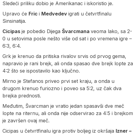
Sledeći priliku dobio je Amerikanac i iskoristio je.
Upravo će
Fric
i
Medvedev
igrati u četvrtfinalu
Sinsinatija.
Cicipas
je pobedio Dijega
Švarcmana
veoma lako, sa 2-
0 u setovima posle nešto više od sat i po vremena igre –
6:3, 6:4.
Grk je krenuo da pritiska rivalov srvis od prvog gema,
napravio je rani brejk, ali onda spasao dve brejk lopte za
4:2 što se ispostavilo kao ključno.
Mirno je Stefanos priveo prvi set kraju, a onda u
drugom krenuo furiozno i poveo sa 5:2, uz čak dva
brejka prednosti.
Međutim, Švarcman je vratio jedan spasavši dve meč
lopte na riternu, ali onda nije odservirao za 4:5 i brejkom
je završen ovaj meč.
Cicipas u četvrtfinalu igra protiv boljeg iz okršaja
Izner –