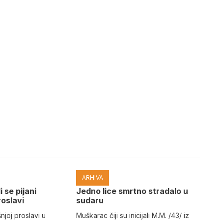
ARHIVA
i se pijani
Јedno lice smrtno stradalo u
roslavi
sudaru
joj proslavi u
Muškarac čiji su inicijali M.M. /43/ iz