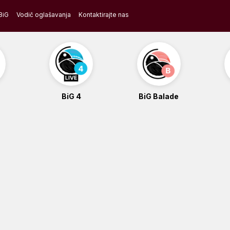
BiG
Vodič oglašavanja
Kontaktirajte nas
BiG 4
BiG Balade