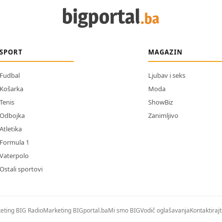
SPORT
MAGAZIN
Fudbal
Ljubav i seks
Košarka
Moda
Tenis
ShowBiz
Odbojka
Zanimljivo
Atletika
Formula 1
Vaterpolo
Ostali sportovi
eting BIG Radio
Marketing BIGportal.ba
Mi smo BIG
Vodič oglašavanja
Kontaktiraj