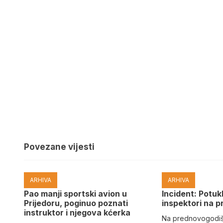
Povezane vijesti
ARHIVA
ARHIVA
Pao manji sportski avion u
Incident: Potukl
Prijedoru, poginuo poznati
inspektori na p
instruktor i njegova kćerka
Na prednovogodišn