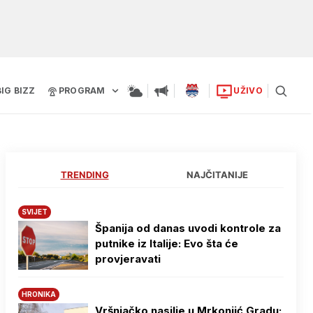
BIG BIZZ
PROGRAM
UŽIVO
TRENDING
NAJČITANIJE
SVIJET
Španija od danas uvodi kontrole za
putnike iz Italije: Evo šta će
provjeravati
HRONIKA
Vršnjačko nasilje u Mrkonjić Gradu: