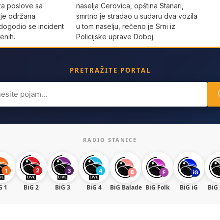
za poslove sa
naselja Cerovica, opština Stanari,
 je održana
smrtno je stradao u sudaru dva vozila
dogodio se incident
u tom naselju, rečeno je Srni iz
enih.
Policijske uprave Doboj.
PRETRAŽITE PORTAL
ch
RADIO STANICE
G 1
BiG 2
BiG 3
BiG 4
BiG Balade
BiG Folk
BiG iG
BiG