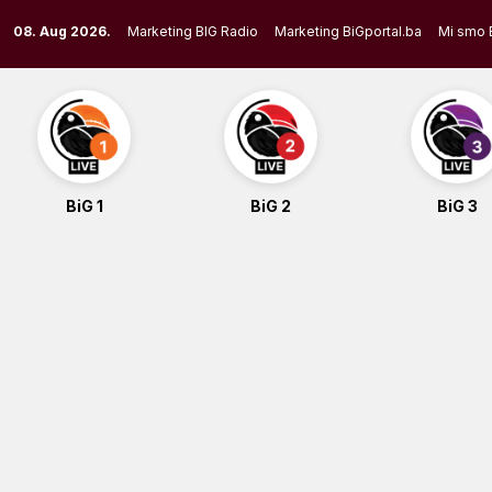
Skip
08. Aug 2026.
Marketing BIG Radio
Marketing BiGportal.ba
Mi smo 
to
content
BiG 1
BiG 2
BiG 3