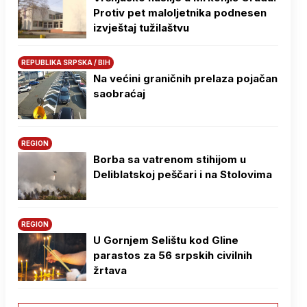
Protiv pet maloljetnika podnesen
izvještaj tužilaštvu
REPUBLIKA SRPSKA / BIH
Na većini graničnih prelaza pojačan
saobraćaj
REGION
Borba sa vatrenom stihijom u
Deliblatskoj peščari i na Stolovima
REGION
U Gornjem Selištu kod Gline
parastos za 56 srpskih civilnih
žrtava