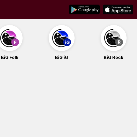
BiG Folk
BiG iG
BiG Rock