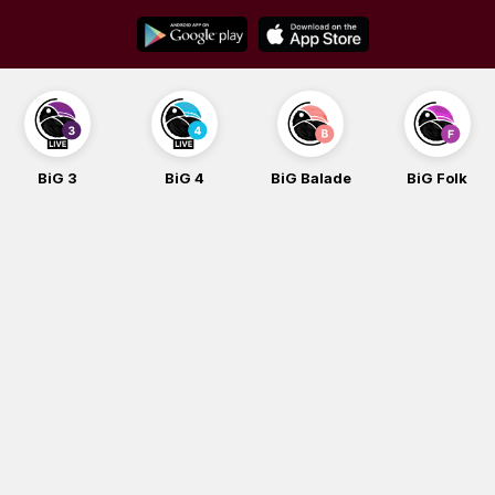
Skip
to
content
BiG 3
BiG 4
BiG Balade
BiG Folk