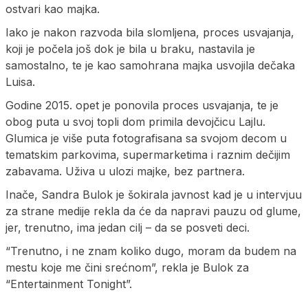
ostvari kao majka.
Iako je nakon razvoda bila slomljena, proces usvajanja,
koji je počela još dok je bila u braku, nastavila je
samostalno, te je kao samohrana majka usvojila dečaka
Luisa.
Godine 2015. opet je ponovila proces usvajanja, te je
obog puta u svoj topli dom primila devojčicu Lajlu.
Glumica je više puta fotografisana sa svojom decom u
tematskim parkovima, supermarketima i raznim dečijim
zabavama. Uživa u ulozi majke, bez partnera.
Inače, Sandra Bulok je šokirala javnost kad je u intervjuu
za strane medije rekla da će da napravi pauzu od glume,
jer, trenutno, ima jedan cilj – da se posveti deci.
“Trenutno, i ne znam koliko dugo, moram da budem na
mestu koje me čini srećnom”, rekla je Bulok za
“Entertainment Tonight”.