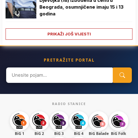
Djevojka (18) izbodena u centru
Beograda, osumnjičene imaju 15 i 13
godina
PRIKAŽI JOŠ VIJESTI
PRETRAŽITE PORTAL
Search
for:
RADIO STANICE
BiG 1
BiG 2
BiG 3
BiG 4
BiG Balade
BiG Folk