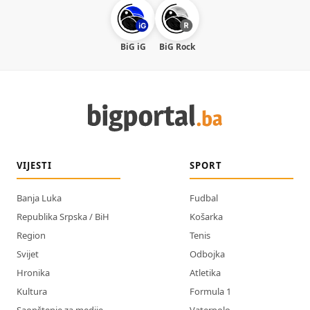
BiG iG
BiG Rock
VIJESTI
SPORT
Banja Luka
Fudbal
Republika Srpska / BiH
Košarka
Region
Tenis
Svijet
Odbojka
Hronika
Atletika
Kultura
Formula 1
Saopštenje za medije
Vaterpolo