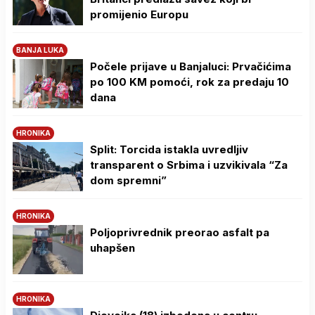
promijenio Europu
BANJA LUKA
Počele prijave u Banjaluci: Prvačićima
po 100 KM pomoći, rok za predaju 10
dana
HRONIKA
Split: Torcida istakla uvredljiv
transparent o Srbima i uzvikivala “Za
dom spremni”
HRONIKA
Poljoprivrednik preorao asfalt pa
uhapšen
HRONIKA