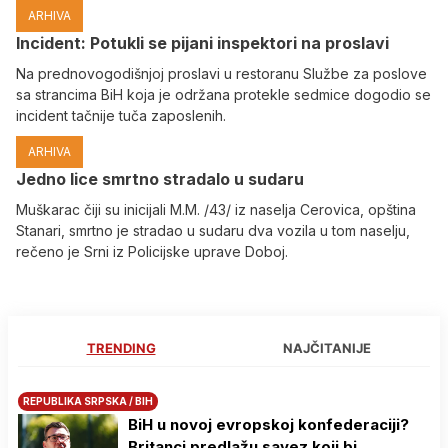
ARHIVA
Incident: Potukli se pijani inspektori na proslavi
Na prednovogodišnjoj proslavi u restoranu Službe za poslove
sa strancima BiH koja je održana protekle sedmice dogodio se
incident tačnije tuča zaposlenih.
ARHIVA
Јedno lice smrtno stradalo u sudaru
Muškarac čiji su inicijali M.M. /43/ iz naselja Cerovica, opština
Stanari, smrtno je stradao u sudaru dva vozila u tom naselju,
rečeno je Srni iz Policijske uprave Doboj.
TRENDING
NAJČITANIJE
REPUBLIKA SRPSKA / BIH
BiH u novoj evropskoj konfederaciji?
Britanci predlažu savez koji bi