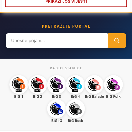
PRIKAŽI JOŠ VIJESTI
PRETRAŽITE PORTAL
Search
for:
RADIO STANICE
BiG 1
BiG 2
BiG 3
BiG 4
BiG Balade
BiG Folk
BiG iG
BiG Rock