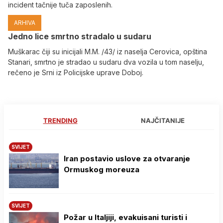
incident tačnije tuča zaposlenih.
ARHIVA
Јedno lice smrtno stradalo u sudaru
Muškarac čiji su inicijali M.M. /43/ iz naselja Cerovica, opština
Stanari, smrtno je stradao u sudaru dva vozila u tom naselju,
rečeno je Srni iz Policijske uprave Doboj.
TRENDING
NAJČITANIJE
SVIJET
Iran postavio uslove za otvaranje
Ormuskog moreuza
SVIJET
Požar u Italjiji, evakuisani turisti i