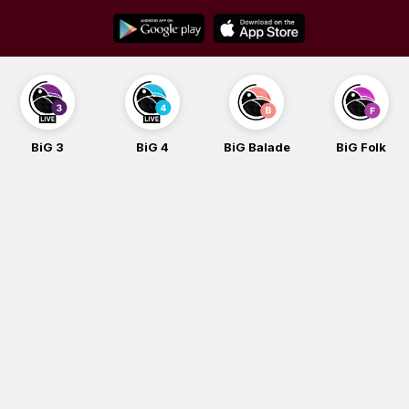
Skip
to
content
BiG 3
BiG 4
BiG Balade
BiG Folk