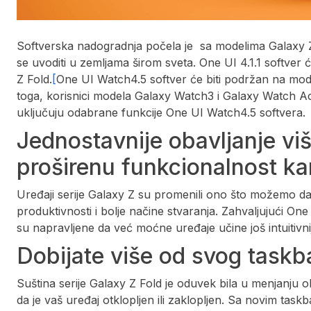
Softverska nadogradnja počela je sa modelima Galaxy Z
se uvoditi u zemljama širom sveta. One UI 4.1.1 softver ć
Z Fold.
[
One UI Watch4.5 softver će biti podržan na mo
toga, korisnici modela Galaxy Watch3 i Galaxy Watch Ac
uključuju odabrane funkcije One UI Watch4.5 softvera.
Jednostavnije obavljanje vi
proširenu funkcionalnost k
Uređaji serije Galaxy Z su promenili ono što možemo d
produktivnosti i bolje načine stvaranja. Zahvaljujući One
su napravljene da već moćne uređaje učine još intuitivni
Dobijate više od svog taskb
Suština serije Galaxy Z Fold je oduvek bila u menjanju ob
da je vaš uređaj otklopljen ili zaklopljen. Sa novim task