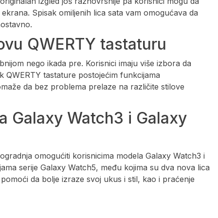
originalan izgled još raznovrsnije pa korisnici mogu da
m ekrana. Spisak omiljenih lica sata vam omogućava da
nostavno.
novu QWERTY tastaturu
nijom nego ikada pre. Korisnici imaju više izbora da
ak QWERTY tastature postojećim funkcijama
omaže da bez problema prelaze na različite stilove
za Galaxy Watch3 i Galaxy
ogradnja omogućiti korisnicima modela Galaxy Watch3 i
jama serije Galaxy Watch5, među kojima su dva nova lica
 pomoći da bolje izraze svoj ukus i stil, kao i praćenje