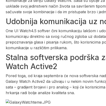
kombinacije za seriju Galaxy Watch4. Sada su opcije za 
usklade svoj jedinstveni način života sa savršenim tipo
sačuvate svoje kombinacije i da im pristupate brzo i jed
Udobnija komunikacija uz 
One UI Watch4.5 softver čini komunikaciju lakšom i udob
komuniciraju direktno sa svog ručnog zgloba uz dodat
prepoznavanja glasa i pisanja rukom, što korisnicima p
komunikacije u različitim prilikama.
Stalna softverska podrška 
Watch Active2
Pored toga, od kraja septembra će nova softverska nad
Galaxy Watch Active2 da uživaju i u nekim novim funkci
sata – gradijent brojevi i pro analog – koji će korisnicima
hrkanja radi bolje analize kvaliteta sna.