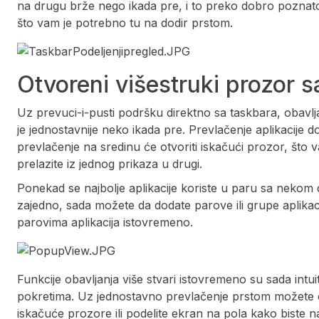
na drugu brže nego ikada pre, i to preko dobro poznat
što vam je potrebno tu na dodir prstom.
Otvoreni višestruki prozor s
Uz prevuci-i-pusti podršku direktno sa taskbara, obavlj
je jednostavnije neko ikada pre. Prevlačenje aplikacije 
prevlačenje na sredinu će otvoriti iskačući prozor, što 
prelazite iz jednog prikaza u drugi.
Ponekad se najbolje aplikacije koriste u paru sa nekom d
zajedno, sada možete da dodate parove ili grupe aplika
parovima aplikacija istovremeno.
Funkcije obavljanja više stvari istovremeno su sada intuit
pokretima. Uz jednostavno prevlačenje prstom možete o
iskačuće prozore ili podelite ekran na pola kako biste n