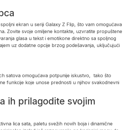
opca
 spoljni ekran u seriji Galaxy Z Flip, što vam omogućava
ona. Zovite svoje omiljene kontakte, uzvratite propuštene
aranja glasa u tekst i emotikone direktno sa spoljnog
ajem uz dodatne opcije brzog podešavanja, uključujući
h satova omogućava potpunije iskustvo, tako što
tne funkcije koje unose prednosti u njihov svakodnevni
da ih prilagodite svojim
ivna lica sata, paletu svežih novih boja i dinamične