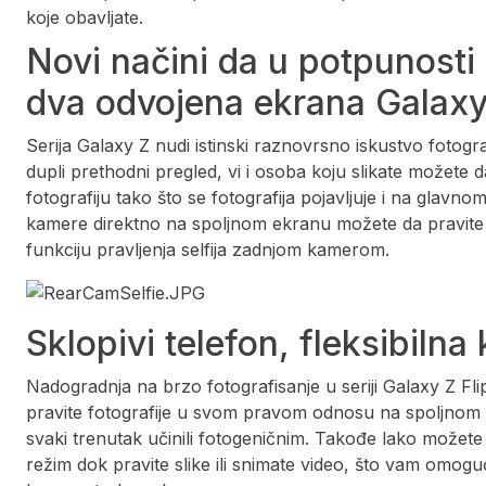
koje obavljate.
Novi načini da u potpunosti 
dva odvojena ekrana Galaxy
Serija Galaxy Z nudi istinski raznovrsno iskustvo fotografis
dupli prethodni pregled, vi i osoba koju slikate možete 
fotografiju tako što se fotografija pojavljuje i na gla
kamere direktno na spoljnom ekranu možete da pravite 
funkciju pravljenja selfija zadnjom kamerom.
Sklopivi telefon, fleksibiln
Nadogradnja na brzo fotografisanje u seriji Galaxy Z Fl
pravite fotografije u svom pravom odnosu na spoljnom e
svaki trenutak učinili fotogeničnim. Takođe lako možete d
režim dok pravite slike ili snimate video, što vam omog