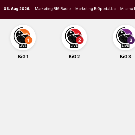
Skip
08. Aug 2026.
Marketing BIG Radio
Marketing BiGportal.ba
Mi smo 
to
content
BiG 1
BiG 2
BiG 3