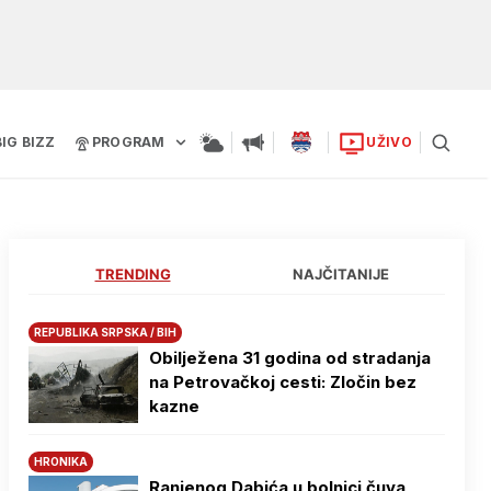
BIG BIZZ
PROGRAM
UŽIVO
TRENDING
NAJČITANIJE
REPUBLIKA SRPSKA / BIH
Obilježena 31 godina od stradanja
na Petrovačkoj cesti: Zločin bez
kazne
HRONIKA
Ranjenog Dabića u bolnici čuva