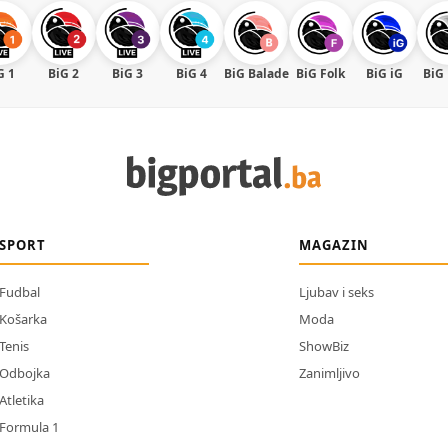
G 1
BiG 2
BiG 3
BiG 4
BiG Balade
BiG Folk
BiG iG
BiG
SPORT
MAGAZIN
Fudbal
Ljubav i seks
Košarka
Moda
Tenis
ShowBiz
Odbojka
Zanimljivo
Atletika
Formula 1