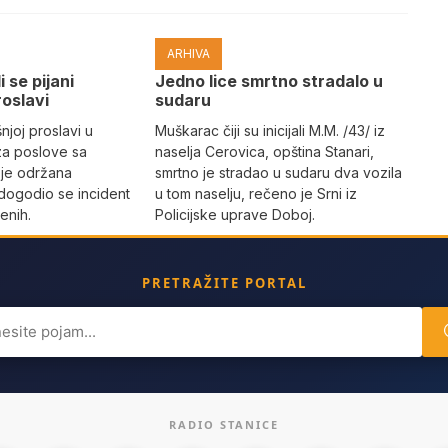
ARHIVA
i se pijani
Јedno lice smrtno stradalo u
roslavi
sudaru
joj proslavi u
Muškarac čiji su inicijali M.M. /43/ iz
za poslove sa
naselja Cerovica, opština Stanari,
 je održana
smrtno je stradao u sudaru dva vozila
dogodio se incident
u tom naselju, rečeno je Srni iz
enih.
Policijske uprave Doboj.
PRETRAŽITE PORTAL
ch
RADIO STANICE