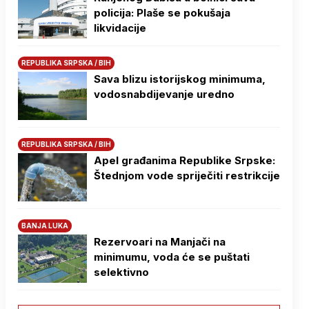
policija: Plaše se pokušaja
likvidacije
REPUBLIKA SRPSKA / BIH
Sava blizu istorijskog minimuma,
vodosnabdijevanje uredno
REPUBLIKA SRPSKA / BIH
Apel građanima Republike Srpske:
Štednjom vode spriječiti restrikcije
BANJA LUKA
Rezervoari na Manjači na
minimumu, voda će se puštati
selektivno