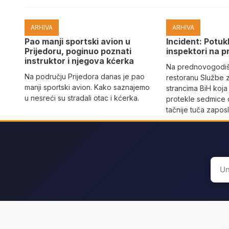
ARHIVA
ARHIVA
Pao manji sportski avion u
Incident: Potukl
Prijedoru, poginuo poznati
inspektori na p
instruktor i njegova kćerka
Na prednovogodišn
Na području Prijedora danas je pao
restoranu Službe 
manji sportski avion. Kako saznajemo
strancima BiH koja
u nesreći su stradali otac i kćerka.
protekle sedmice 
tačnije tuča zaposl
Sear
for: