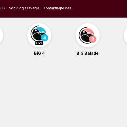
BiG
Vodič oglašavanja
Kontaktirajte nas
BiG 4
BiG Balade