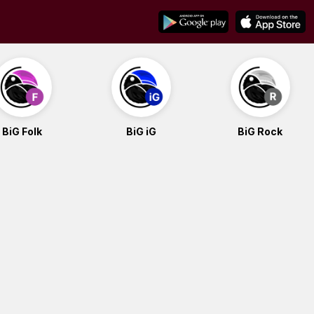
BiG Folk
BiG iG
BiG Rock